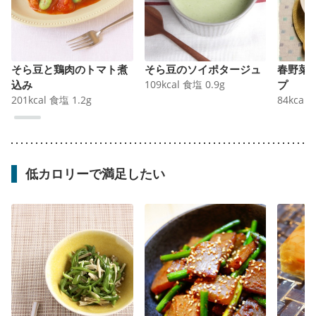
そら豆と鶏肉のトマト煮
そら豆のソイポタージュ
春野菜
込み
109
kcal
食塩
0.9
g
プ
201
kcal
食塩
1.2
g
84
kcal
低カロリーで満足したい