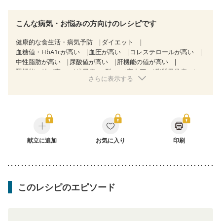
こんな病気・お悩みの方向けのレシピです
健康的な食生活・病気予防
ダイエット
血糖値・HbA1cが高い
血圧が高い
コレステロールが高い
中性脂肪が高い
尿酸値が高い
肝機能の値が高い
腎機能の値が高い
糖尿病（2型）
高血圧
脂質異常症
さらに表示する
高尿酸血症（痛風）
胃ポリープ
胆石症
慢性膵炎（移行期・寛解期）
非アルコール性脂肪肝
痔
慢性便秘症
過敏性腸症候群（IBS）
睡眠時無呼吸症候群
糖尿病性腎症（第１期）
糖尿病性腎症（第２期）
糖尿病性腎症（第３期）
CKD（ステージ１）
CKD（ステージ２）
乳がん（抗がん剤治療中）
乳がん（ホルモン療法中）
献立に追加
お気に入り
乳がん（放射線治療中）
印刷
乳がん治療を終えた方・経過観察中の方など
食欲がない
妊娠中(初期)
妊婦健診・体重増加が気になる（初期）
妊婦健診・血圧が気になる（初期）
妊婦健診・血糖値が気になる（初期）
妊娠高血圧(中期)
このレシピのエピソード
妊娠糖尿病(初期)
産後（母乳）
産後（混合栄養）
産後（ミルク）
骨折
骨粗しょう症
関節リウマチ
乾癬
フレイル（年齢に合わせた体作り）
低栄養予防
貧血対策
ニキビ・肌荒れ
妊活中
更年期