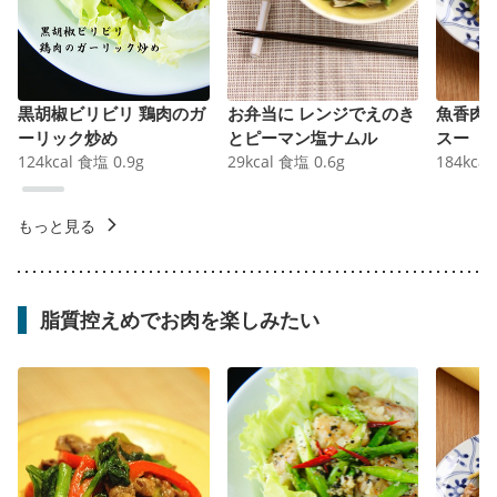
黒胡椒ビリビリ 鶏肉のガ
お弁当に レンジでえのき
魚香肉
ーリック炒め
とピーマン塩ナムル
スー
124
kcal
食塩
0.9
g
29
kcal
食塩
0.6
g
184
kcal
もっと見る
脂質控えめでお肉を楽しみたい