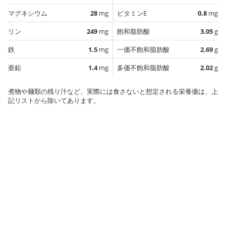
マグネシウム
28
mg
ビタミンE
0.8
mg
リン
249
mg
飽和脂肪酸
3.05
g
鉄
1.5
mg
一価不飽和脂肪酸
2.69
g
亜鉛
1.4
mg
多価不飽和脂肪酸
2.02
g
煮物や麺類の残り汁など、実際には食さないと想定される栄養価は、上
記リストから除いてあります。