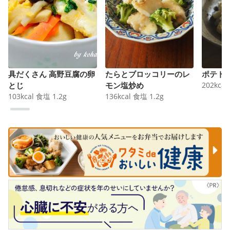
具だくさん 高野豆腐の卵
たらとブロッコリーのレ
ポテト
とじ
モン塩炒め
202
kcal
103
kcal
食塩
1.2
g
136
kcal
食塩
1.2
g