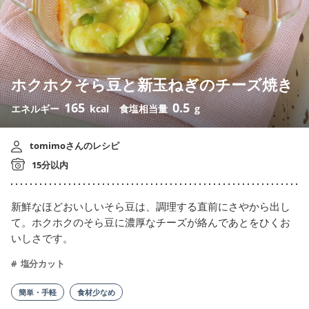
ホクホクそら豆と新玉ねぎのチーズ焼き
165
0.5
エネルギー
kcal
食塩相当量
g
tomimoさんのレシピ
15分以内
新鮮なほどおいしいそら豆は、調理する直前にさやから出し
て。ホクホクのそら豆に濃厚なチーズが絡んであとをひくお
いしさです。
塩分カット
簡単・手軽
食材少なめ