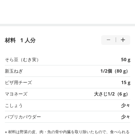
材料
1 人分
そら豆（むき実）
50 g
新玉ねぎ
1/2個（80 g）
ピザ用チーズ
15 g
マヨネーズ
大さじ1/2（6 g）
こしょう
少々
パプリカパウダー
少々
※ 材料は野菜の皮、肉・魚の骨や内臓を取り除いたもので、食べられる