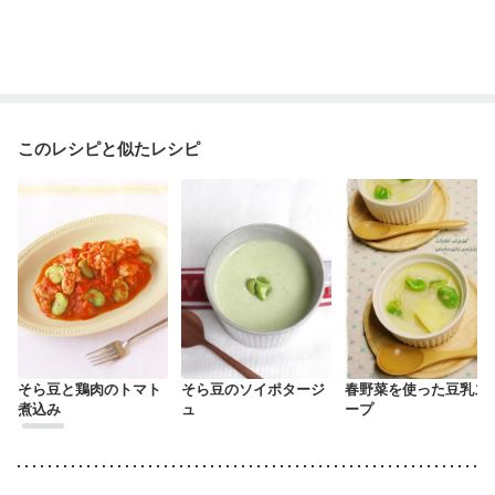
このレシピと似たレシピ
そら豆と鶏肉のトマト
そら豆のソイポタージ
春野菜を使った豆乳ス
煮込み
ュ
ープ