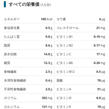
すべての栄養価
(1人分)
エネルギー
165
kcal
ヨウ素
4
µg
食塩相当量
0.5
g
コレステロール
21
mg
たんぱく質
9.8
g
ビタミンB1
0.19
mg
脂質
8.6
g
ビタミンB2
0.17
mg
炭水化物
14.8
g
ビタミンC
17
mg
糖質
12.3
g
ビタミンB6
0.20
mg
食物繊維
2.5
g
ビタミンB12
0.5
µg
水溶性食物繊維
0.4
g
葉酸
76
µg
不溶性食物繊維
2.0
g
ビタミンA
51
µg
カリウム
352
mg
ビタミンD
0.0
µg
カルシウム
121
mg
ビタミンK
18
µg