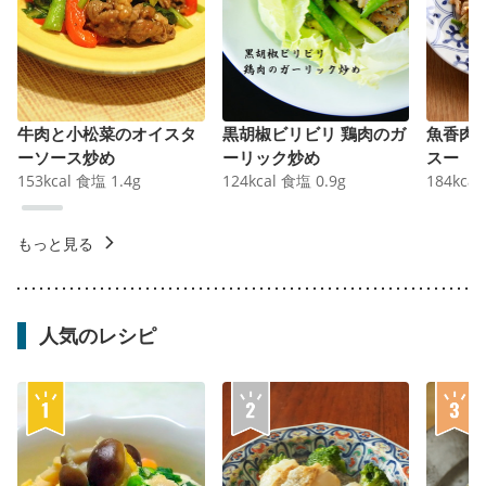
牛肉と小松菜のオイスタ
黒胡椒ビリビリ 鶏肉のガ
魚香肉
ーソース炒め
ーリック炒め
スー
153
kcal
食塩
1.4
g
124
kcal
食塩
0.9
g
184
kcal
もっと見る
人気のレシピ