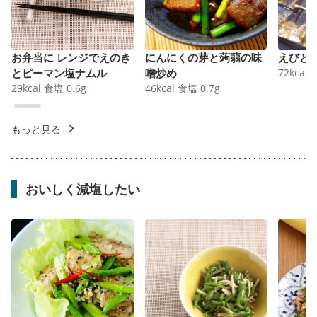
お弁当に レンジでえのき
にんにくの芽と蒟蒻の味
えびと
とピーマン塩ナムル
噌炒め
72
kcal
29
kcal
食塩
0.6
g
46
kcal
食塩
0.7
g
もっと見る
おいしく減塩したい