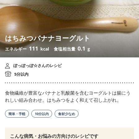
はちみつバナナヨーグルト
111
0.1
エネルギー
kcal
食塩相当量
g
ぽっぽっぽ☆さんのレシピ
5分以内
食物繊維が豊富なバナナと乳酸菌を含むヨーグルトは腸にう
れしい組み合わせ。はちみつをよく和えて召し上がれ。
簡単・手軽
10分以内
食材少なめ
こんな病気・お悩みの方向けのレシピです