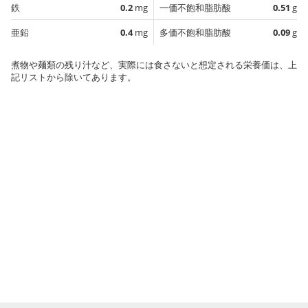
鉄
0.2
mg
一価不飽和脂肪酸
0.51
g
亜鉛
0.4
mg
多価不飽和脂肪酸
0.09
g
煮物や麺類の残り汁など、実際には食さないと想定される栄養価は、上
記リストから除いてあります。