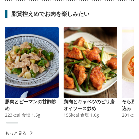
脂質控えめでお肉を楽しみたい
豚肉とピーマンの甘酢炒
鶏肉とキャベツのピリ唐
そら豆
め
オイソース炒め
込み
223
kcal
食塩
1.5
g
155
kcal
食塩
1.0
g
201
kcal
もっと見る