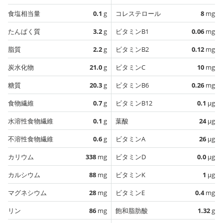
食塩相当量
0.1
g
コレステロール
8
mg
たんぱく質
3.2
g
ビタミンB1
0.06
mg
脂質
2.2
g
ビタミンB2
0.12
mg
炭水化物
21.0
g
ビタミンC
10
mg
糖質
20.3
g
ビタミンB6
0.26
mg
食物繊維
0.7
g
ビタミンB12
0.1
µg
水溶性食物繊維
0.1
g
葉酸
24
µg
不溶性食物繊維
0.6
g
ビタミンA
26
µg
カリウム
338
mg
ビタミンD
0.0
µg
カルシウム
88
mg
ビタミンK
1
µg
マグネシウム
28
mg
ビタミンE
0.4
mg
リン
86
mg
飽和脂肪酸
1.32
g