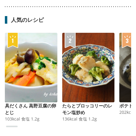
人気のレシピ
具だくさん 高野豆腐の卵
たらとブロッコリーのレ
ポテト
とじ
モン塩炒め
202
kcal
103
kcal
食塩
1.2
g
136
kcal
食塩
1.2
g