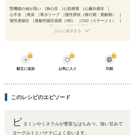
腎機能の値が高い
狭心症
心筋梗塞
心臓弁膜症
心不全
胃炎
胃ポリープ
慢性膵炎（移行期・寛解期）
慢性便秘症
過敏性腸症候群（IBS）
CKD（ステージ１）
CKD（ステージ２）
乳がん（放射線治療中）
さらに表示する
胃がん治療を終えた方・経過観察中の方
大腸がん治療を終えた方・経過観察中の方
大腸がん（抗がん剤治療中）
大腸がん（放射線治療中）
飲み込みにくい
食欲がない
消化不良
産後（ミルク）
骨折
骨粗しょう症
関節リウマチ
フレイル（年齢に合わせた体作り）
更年期
献立に追加
お気に入り
印刷
このレシピのエピソード
ビ
タミンやミネラルが豊富なはちみつ。強い甘みで
ヨーグルトとバナナによく合います。