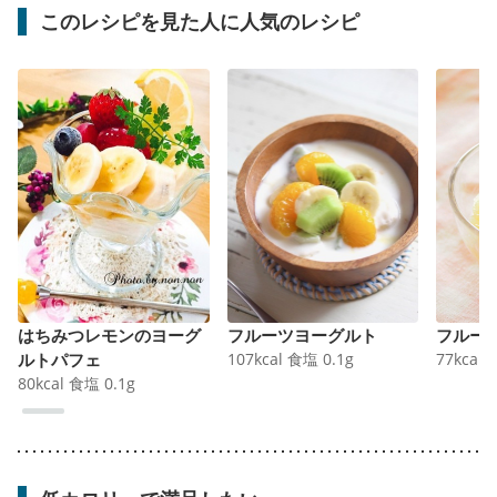
このレシピを見た人に人気のレシピ
はちみつレモンのヨーグ
フルーツヨーグルト
フルー
ルトパフェ
107
kcal
食塩
0.1
g
77
kcal
80
kcal
食塩
0.1
g