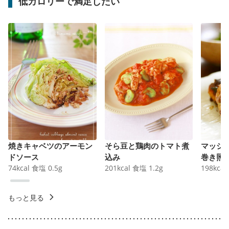
低カロリーで満足したい
焼きキャベツのアーモン
そら豆と鶏肉のトマト煮
マッシ
ドソース
込み
巻き照
74
kcal
食塩
0.5
g
201
kcal
食塩
1.2
g
198
kcal
もっと見る