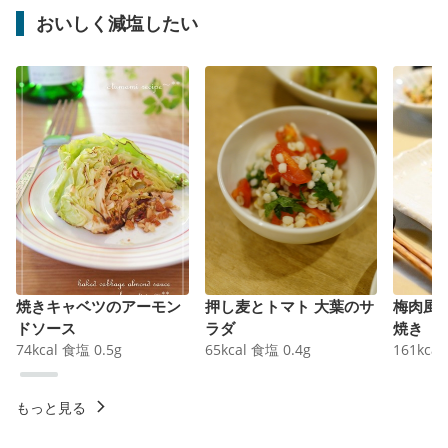
おいしく減塩したい
焼きキャベツのアーモン
押し麦とトマト 大葉のサ
梅肉風
ドソース
ラダ
焼き
74
kcal
食塩
0.5
g
65
kcal
食塩
0.4
g
161
kcal
もっと見る