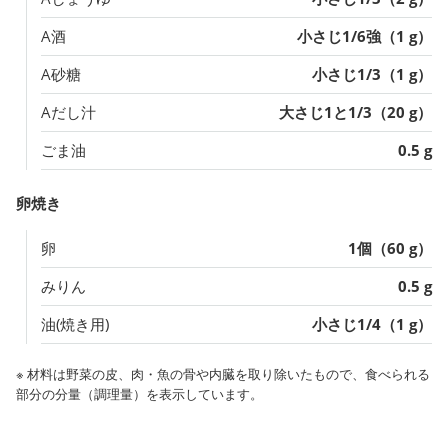
A酒
小さじ1/6強（1 g）
A砂糖
小さじ1/3（1 g）
Aだし汁
大さじ1と1/3（20 g）
ごま油
0.5 g
卵焼き
卵
1個（60 g）
みりん
0.5 g
油(焼き用)
小さじ1/4（1 g）
※ 材料は野菜の皮、肉・魚の骨や内臓を取り除いたもので、食べられる
部分の分量（調理量）を表示しています。