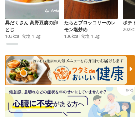
具だくさん 高野豆腐の卵
たらとブロッコリーのレ
ポテト
とじ
モン塩炒め
202
kcal
103
kcal
食塩
1.2
g
136
kcal
食塩
1.2
g