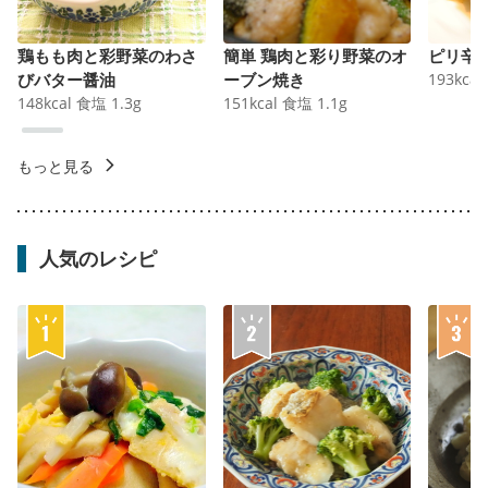
鶏もも肉と彩野菜のわさ
簡単 鶏肉と彩り野菜のオ
ピリ辛
びバター醤油
ーブン焼き
193
kcal
148
kcal
食塩
1.3
g
151
kcal
食塩
1.1
g
もっと見る
人気のレシピ