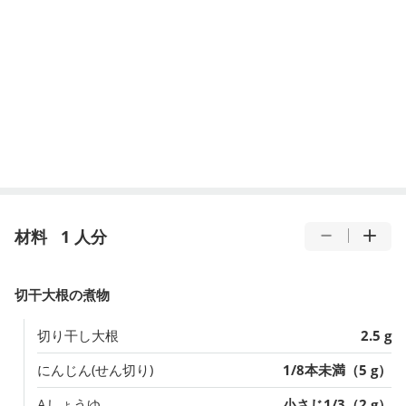
材料
1 人分
切干大根の煮物
切り干し大根
2.5 g
にんじん(せん切り)
1/8本未満（5 g）
Aしょうゆ
小さじ1/3（2 g）