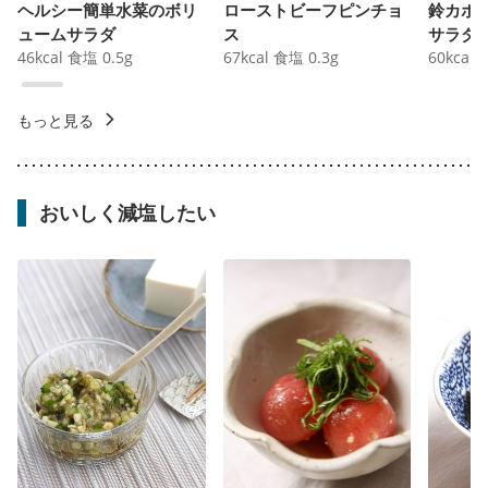
ヘルシー簡単水菜のボリ
ローストビーフピンチョ
鈴カボ
ュームサラダ
ス
サラダ
46
kcal
食塩
0.5
g
67
kcal
食塩
0.3
g
60
kcal
もっと見る
おいしく減塩したい