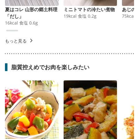
夏はコレ 山形の郷土料理
ミニトマトの冷たい煮物
あじの
「だし」
19
kcal
食塩
0.2
g
75
kcal
16
kcal
食塩
0.6
g
もっと見る
脂質控えめでお肉を楽しみたい