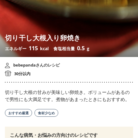
切り干し大根入り卵焼き
115
0.5
エネルギー
kcal
食塩相当量
g
bebepandaさんのレシピ
30分以内
切り干し大根の甘みが美味しい卵焼き。ボリュームがあるの
で男性にも大満足です。煮物があまったときにもおすすめ。
おすすめ厳選
食材少なめ
こんな病気・お悩みの方向けのレシピです