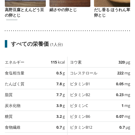
高野豆腐とえんどう豆
絹さやの卵とじ
だし香る ほうれん草の
の卵とじ
卵とじ
すべての栄養価
(1人分)
エネルギー
115
kcal
ヨウ素
320
µg
食塩相当量
0.5
g
コレステロール
222
mg
たんぱく質
7.8
g
ビタミンB1
0.05
mg
脂質
7.7
g
ビタミンB2
0.23
mg
炭水化物
3.9
g
ビタミンC
1
mg
糖質
3.2
g
ビタミンB6
0.07
mg
食物繊維
0.7
g
ビタミンB12
0.7
µg