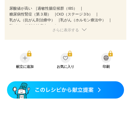
尿酸値が高い
過敏性腸症候群（IBS）
糖尿病性腎症（第３期）
CKD（ステージ３b）
乳がん（抗がん剤治療中）
乳がん（ホルモン療法中）
乳がん（放射線治療中）
さらに表示する
乳がん治療を終えた方・経過観察中の方など
飲み込みにくい
食欲がない
妊娠中(初期)
妊婦健診・体重増加が気になる（初期）
妊婦健診・血圧が気になる（初期）
妊婦健診・血糖値が気になる（初期）
妊娠高血圧(中期)
妊娠糖尿病(初期)
産後（母乳）
産後（混合栄養）
産後（ミルク）
献立に追加
骨折
骨粗しょう症
お気に入り
関節リウマチ
印刷
フレイル（年齢に合わせた体作り）
低栄養予防
貧血対策
ニキビ・肌荒れ
妊活中
更年期