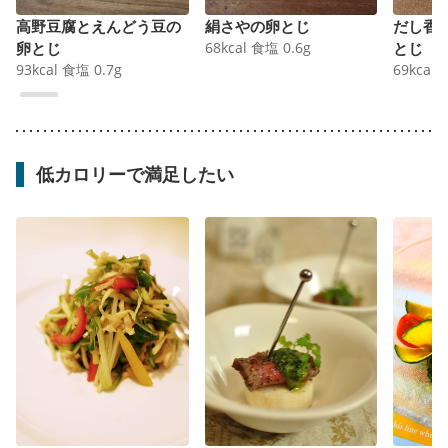
高野豆腐とえんどう豆の
絹さやの卵とじ
だし香
卵とじ
68
kcal
食塩
0.6
g
とじ
93
kcal
食塩
0.7
g
69
kcal
低カロリーで満足したい