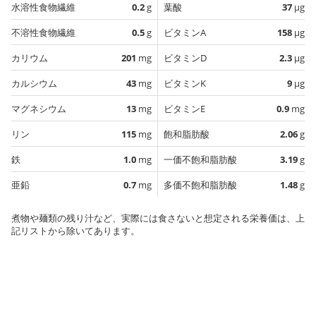
水溶性食物繊維
0.2
g
葉酸
37
µg
不溶性食物繊維
0.5
g
ビタミンA
158
µg
カリウム
201
mg
ビタミンD
2.3
µg
カルシウム
43
mg
ビタミンK
9
µg
マグネシウム
13
mg
ビタミンE
0.9
mg
リン
115
mg
飽和脂肪酸
2.06
g
鉄
1.0
mg
一価不飽和脂肪酸
3.19
g
亜鉛
0.7
mg
多価不飽和脂肪酸
1.48
g
煮物や麺類の残り汁など、実際には食さないと想定される栄養価は、上
記リストから除いてあります。