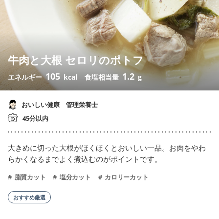
牛肉と大根 セロリのポトフ
105
1.2
エネルギー
kcal
食塩相当量
g
おいしい健康 管理栄養士
45分以内
大きめに切った大根がほくほくとおいしい一品。お肉をやわ
らかくなるまでよく煮込むのがポイントです。
脂質カット
塩分カット
カロリーカット
おすすめ厳選