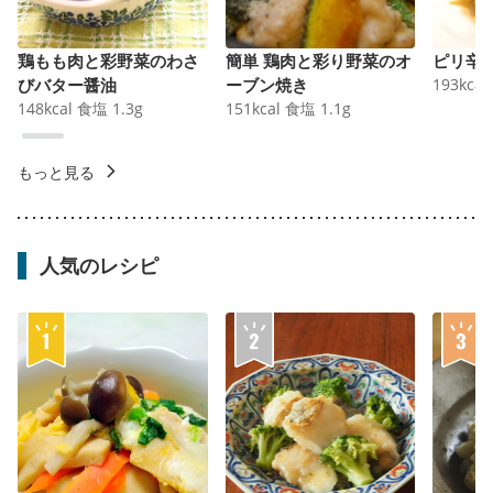
鶏もも肉と彩野菜のわさ
簡単 鶏肉と彩り野菜のオ
ピリ辛
びバター醤油
ーブン焼き
193
kcal
148
kcal
食塩
1.3
g
151
kcal
食塩
1.1
g
もっと見る
人気のレシピ