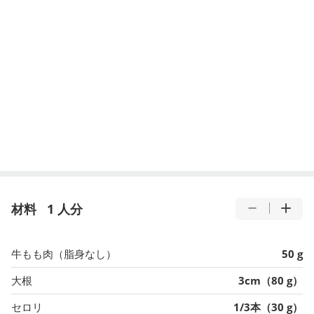
材料
1 人分
牛もも肉（脂身なし）
50 g
大根
3cm（80 g）
セロリ
1/3本（30 g）