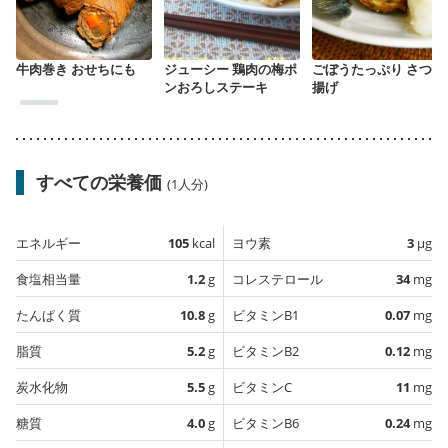
牛肉巻き おせちにも
ジューシー 鶏肉の梅ポ
ごぼうたっぷり さつま
ンおろしステーキ
揚げ
すべての栄養価
(1人分)
エネルギー
105
kcal
ヨウ素
3
µg
食塩相当量
1.2
g
コレステロール
34
mg
たんぱく質
10.8
g
ビタミンB1
0.07
mg
脂質
5.2
g
ビタミンB2
0.12
mg
炭水化物
5.5
g
ビタミンC
11
mg
糖質
4.0
g
ビタミンB6
0.24
mg