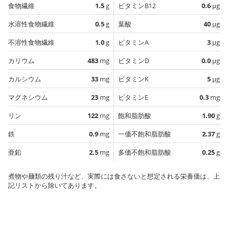
食物繊維
1.5
g
ビタミンB12
0.6
µg
水溶性食物繊維
0.5
g
葉酸
40
µg
不溶性食物繊維
1.0
g
ビタミンA
3
µg
カリウム
483
mg
ビタミンD
0.0
µg
カルシウム
33
mg
ビタミンK
5
µg
マグネシウム
23
mg
ビタミンE
0.3
mg
リン
122
mg
飽和脂肪酸
1.90
g
鉄
0.9
mg
一価不飽和脂肪酸
2.37
g
亜鉛
2.5
mg
多価不飽和脂肪酸
0.25
g
煮物や麺類の残り汁など、実際には食さないと想定される栄養価は、上
記リストから除いてあります。