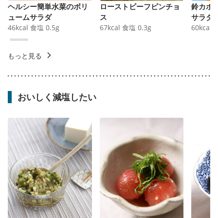
ヘルシー簡単水菜のボリ
ローストビーフピンチョ
鈴カボ
ュームサラダ
ス
サラダ
46
kcal
食塩
0.5
g
67
kcal
食塩
0.3
g
60
kcal
もっと見る
おいしく減塩したい