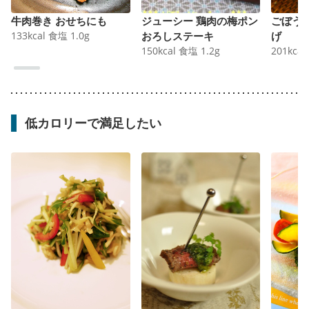
牛肉巻き おせちにも
ジューシー 鶏肉の梅ポン
ごぼう
133
kcal
食塩
1.0
g
おろしステーキ
げ
150
kcal
食塩
1.2
g
201
kcal
低カロリーで満足したい