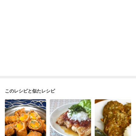
産後（ミルク）
骨折
骨粗しょう症
関節リウマチ
低栄養予防
貧血対策
ニキビ・肌荒れ
妊活中
更年期
このレシピと似たレシピ