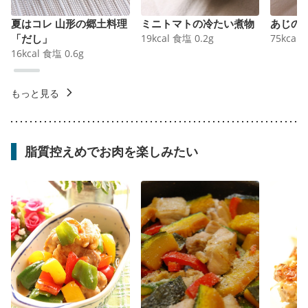
夏はコレ 山形の郷土料理
ミニトマトの冷たい煮物
あじの
「だし」
19
kcal
食塩
0.2
g
75
kcal
16
kcal
食塩
0.6
g
もっと見る
脂質控えめでお肉を楽しみたい