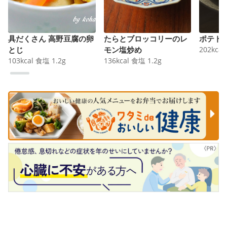
具だくさん 高野豆腐の卵
たらとブロッコリーのレ
ポテト
とじ
モン塩炒め
202
kcal
103
kcal
食塩
1.2
g
136
kcal
食塩
1.2
g