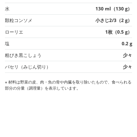
水
130 ml（130 g）
顆粒コンソメ
小さじ2/3（2 g）
ローリエ
1枚（0.5 g）
塩
0.2 g
粗びき黒こしょう
少々
パセリ（みじん切り）
少々
※ 材料は野菜の皮、肉・魚の骨や内臓を取り除いたもので、食べられる
部分の分量（調理量）を表示しています。