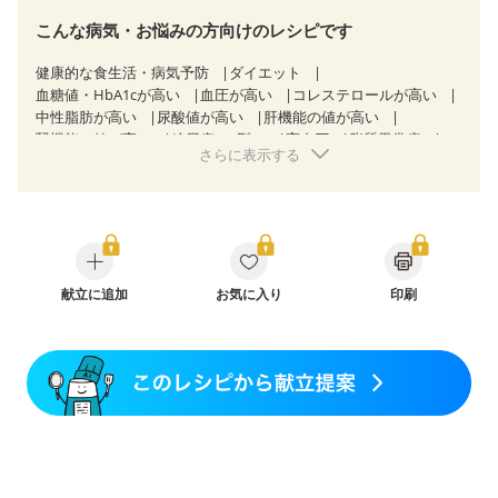
こんな病気・お悩みの方向けのレシピです
健康的な食生活・病気予防
ダイエット
血糖値・HbA1cが高い
血圧が高い
コレステロールが高い
中性脂肪が高い
尿酸値が高い
肝機能の値が高い
腎機能の値が高い
糖尿病（2型）
高血圧
脂質異常症
さらに表示する
高尿酸血症（痛風）
狭心症
心筋梗塞
心臓弁膜症
心不全
胃炎
胃ポリープ
胆石症
慢性膵炎（移行期・寛解期）
痔
慢性便秘症
クローン病（寛解期）
過敏性腸症候群（IBS）
糖尿病性腎症（第３期）
CKD（ステージ１）
CKD（ステージ２）
CKD（ステージ３a）
乳がん（抗がん剤治療中）
献立に追加
お気に入り
乳がん（ホルモン療法中）
印刷
乳がん（放射線治療中）
乳がん治療を終えた方・経過観察中の方など
大腸がん治療を終えた方・経過観察中の方
大腸がん（抗がん剤治療中）
大腸がん（放射線治療中）
食欲がない
消化不良
妊娠中(初期)
妊婦健診・体重増加が気になる（初期）
妊婦健診・血圧が気になる（初期）
妊婦健診・血糖値が気になる（初期）
妊娠高血圧(中期)
妊娠糖尿病(初期)
産後（母乳）
産後（混合栄養）