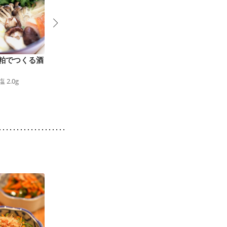
粕でつくる酒
だまこ鍋
生姜風味が美味しい
236
kcal
食塩
1.8
g
ブリしゃぶ鍋
塩
2.0
g
235
kcal
食塩
1.7
g
1