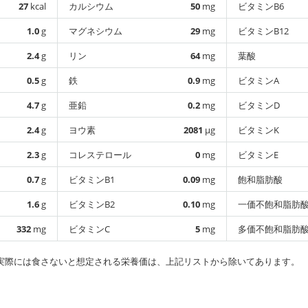
27
kcal
カルシウム
50
mg
ビタミンB6
1.0
g
マグネシウム
29
mg
ビタミンB12
2.4
g
リン
64
mg
葉酸
0.5
g
鉄
0.9
mg
ビタミンA
4.7
g
亜鉛
0.2
mg
ビタミンD
2.4
g
ヨウ素
2081
µg
ビタミンK
2.3
g
コレステロール
0
mg
ビタミンE
0.7
g
ビタミンB1
0.09
mg
飽和脂肪酸
1.6
g
ビタミンB2
0.10
mg
一価不飽和脂肪
332
mg
ビタミンC
5
mg
多価不飽和脂肪
実際には食さないと想定される栄養価は、上記リストから除いてあります。