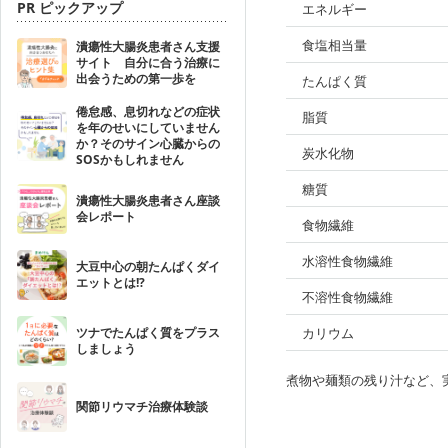
PR ピックアップ
エネルギー
食塩相当量
潰瘍性大腸炎患者さん支援
サイト 自分に合う治療に
出会うための第一歩を
たんぱく質
倦怠感、息切れなどの症状
脂質
を年のせいにしていません
か？そのサイン心臓からの
炭水化物
SOSかもしれません
糖質
潰瘍性大腸炎患者さん座談
会レポート
食物繊維
水溶性食物繊維
大豆中心の朝たんぱくダイ
エットとは!?
不溶性食物繊維
ツナでたんぱく質をプラス
カリウム
しましょう
煮物や麺類の残り汁など、
関節リウマチ治療体験談