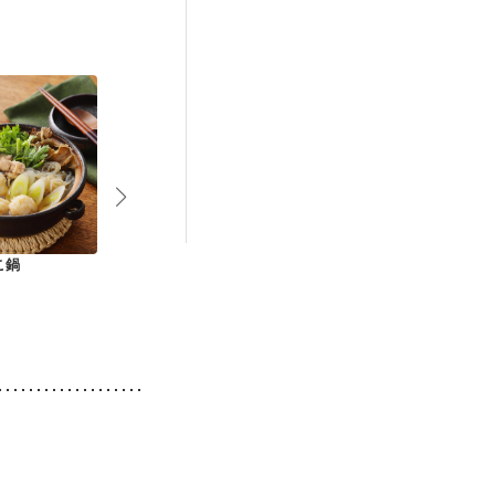
後（混合栄養）
）
低栄養予防
こ鍋
生姜風味が美味しい
春菊としめじのすま
ぽかぽか 粕
ブリしゃぶ鍋
し汁