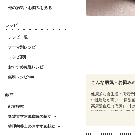
他の病気・お悩みを見る
レシピ
レシピ一覧
テーマ別レシピ
レシピ索引
おすすめ厳選レシピ
無料レシピ100
こんな病気・お悩み
健康的な食生活・病気予
献立
中性脂肪が高い
尿酸
高尿酸血症（痛風）
献立検索
慢性膵炎（移行期・寛解
筑波大学附属病院の献立
睡眠時無呼吸症候群
CKD（ステージ２）
C
管理栄養士のおすすめ献立
乳がん（放射線治療中）