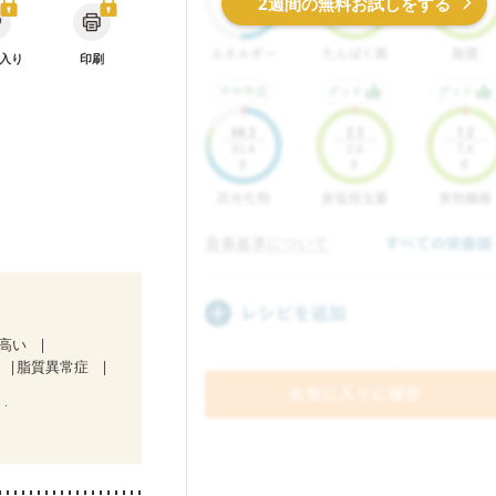
2週間の無料お試しをする
入り
印刷
が高い
脂質異常症
中）
)