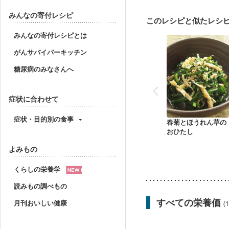
妊婦健診・体重増加が気
妊婦健診・血糖値が気に
みんなの寄付レシピ
このレシピと似たレシ
産後（ミルク）
骨折
貧血対策
ニキビ・肌
みんなの寄付レシピとは
がんサバイバーキッチン
糖尿病のみなさんへ
症状に合わせて
症状・目的別の食事
春菊とほうれん草の
おひたし
よみもの
くらしの栄養学
読みもの調べもの
すべての栄養価
月刊おいしい健康
(