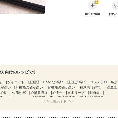
献立に追加
お気に
の方向けのレシピです
防
ダイエット
血糖値・HbA1cが高い
血圧が高い
コレステロール
値が高い
肝機能の値が高い
腎機能の値が高い
糖尿病（2型）
高血圧
狭心症
心筋梗塞
心臓弁膜症
心不全
胃ポリープ
胆石症
期）
非アルコール性脂肪肝
痔
慢性便秘症
過敏性腸症候群（IBS）
さらに表示する
糖尿病性腎症（第１期）
糖尿病性腎症（第２期）
CKD（ステージ１）
KD（ステージ３a）
乳がん（抗がん剤治療中）
乳がん（ホルモン療法
乳がん治療を終えた方・経過観察中の方など
食欲がない
妊娠中(初期