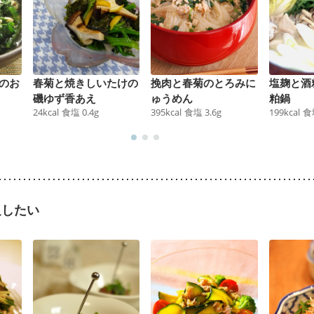
のお
春菊と焼きしいたけの
挽肉と春菊のとろみに
塩麹と酒
磯ゆず香あえ
ゅうめん
粕鍋
24
kcal
食塩
0.4
g
395
kcal
食塩
3.6
g
199
kcal
食
足したい