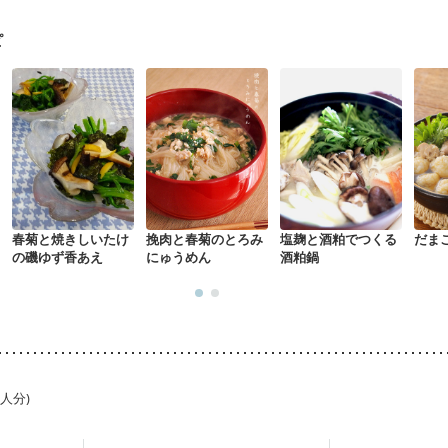
になる（初期）
妊婦健診・血圧が気になる（初期）
なる（初期）
妊娠高血圧(中期)
妊娠糖尿病(初期)
産後（母乳）
産
ピ
骨粗しょう症
関節リウマチ
乾癬
フレイル（年齢に合わせた体作り
荒れ
妊活中
更年期
春菊と焼きしいたけ
挽肉と春菊のとろみ
塩麹と酒粕でつくる
だま
の磯ゆず香あえ
にゅうめん
酒粕鍋
1人分)