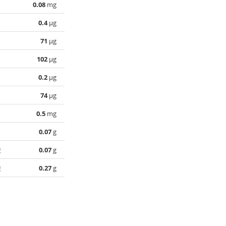
0.08
mg
0.4
µg
71
µg
102
µg
0.2
µg
74
µg
0.5
mg
0.07
g
酸
0.07
g
酸
0.27
g