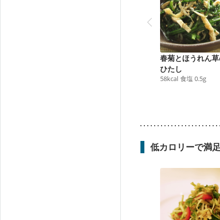
春菊とほうれん草
ひたし
58
kcal
食塩
0.5
g
低カロリーで満