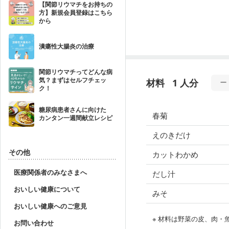
【関節リウマチをお持ちの
方】新規会員登録はこちら
から
潰瘍性大腸炎の治療
関節リウマチってどんな病
気？まずはセルフチェッ
材料
1 人分
ク！
糖尿病患者さんに向けた
春菊
カンタン一週間献立レシピ
えのきだけ
その他
カットわかめ
医療関係者のみなさまへ
だし汁
おいしい健康について
みそ
おいしい健康へのご意見
※ 材料は野菜の皮、肉
お問い合わせ