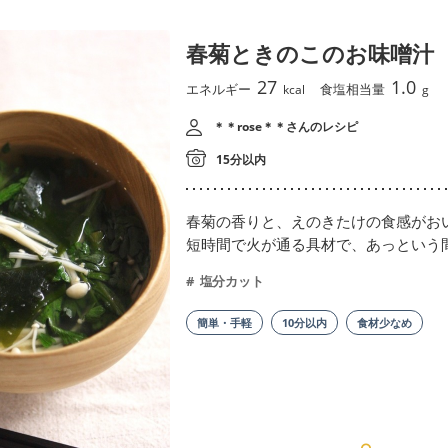
春菊ときのこのお味噌汁
27
1.0
エネルギー
食塩相当量
kcal
g
＊＊rose＊＊さんのレシピ
15分以内
春菊の香りと、えのきたけの食感がお
短時間で火が通る具材で、あっという
塩分カット
簡単・手軽
10分以内
食材少なめ