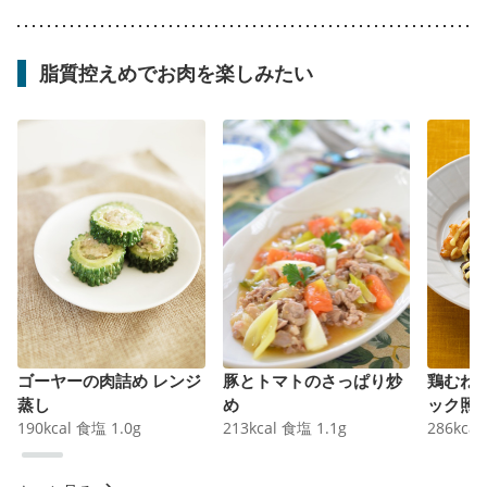
脂質控えめでお肉を楽しみたい
ゴーヤーの肉詰め レンジ
豚とトマトのさっぱり炒
鶏むね
蒸し
め
ック照
190
kcal
食塩
1.0
g
213
kcal
食塩
1.1
g
286
kcal