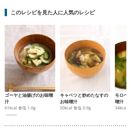
このレシピを見た人に人気のレシピ
ゴーヤと油揚げのお味噌
キャベツと炒めたなすの
モロヘ
汁
お味噌汁
噌汁
61
kcal
食塩
1.0
g
50
kcal
食塩
0.9
g
34
kcal