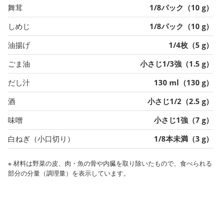
舞茸
1/8パック（10 g）
しめじ
1/8パック（10 g）
油揚げ
1/4枚（5 g）
ごま油
小さじ1/3強（1.5 g）
だし汁
130 ml（130 g）
酒
小さじ1/2（2.5 g）
味噌
小さじ1強（7 g）
白ねぎ（小口切り）
1/8本未満（3 g）
※ 材料は野菜の皮、肉・魚の骨や内臓を取り除いたもので、食べられる
部分の分量（調理量）を表示しています。