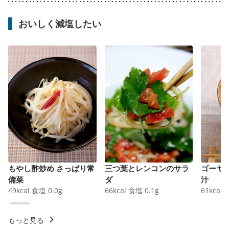
おいしく減塩したい
もやし酢炒め さっぱり常
三つ葉とレンコンのサラ
ゴーヤ
備菜
ダ
汁
49
kcal
食塩
0.0
g
66
kcal
食塩
0.1
g
61
kcal
もっと見る