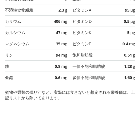
不溶性食物繊維
2.3
g
ビタミンA
95
µg
カリウム
406
mg
ビタミンD
0.5
µg
カルシウム
47
mg
ビタミンK
5
µg
マグネシウム
35
mg
ビタミンE
0.4
mg
リン
94
mg
飽和脂肪酸
0.51
g
鉄
0.8
mg
一価不飽和脂肪酸
1.28
g
亜鉛
0.6
mg
多価不飽和脂肪酸
1.60
g
煮物や麺類の残り汁など、実際には食さないと想定される栄養価は、上
記リストから除いてあります。