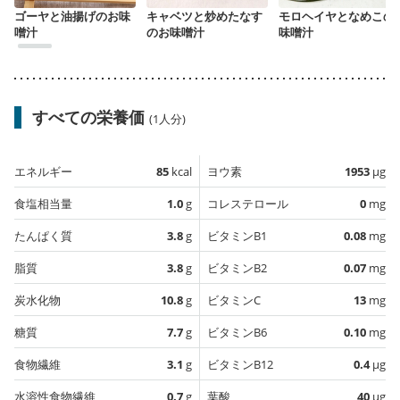
ゴーヤと油揚げのお味
キャベツと炒めたなす
モロヘイヤとなめこの
噌汁
のお味噌汁
味噌汁
すべての栄養価
(1人分)
エネルギー
85
kcal
ヨウ素
1953
µg
食塩相当量
1.0
g
コレステロール
0
mg
たんぱく質
3.8
g
ビタミンB1
0.08
mg
脂質
3.8
g
ビタミンB2
0.07
mg
炭水化物
10.8
g
ビタミンC
13
mg
糖質
7.7
g
ビタミンB6
0.10
mg
食物繊維
3.1
g
ビタミンB12
0.4
µg
水溶性食物繊維
0.7
g
葉酸
40
µg