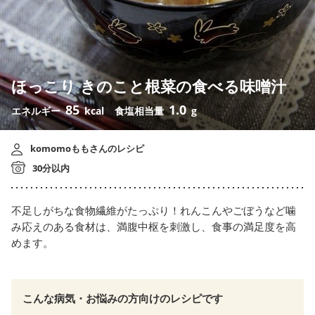
ほっこり きのこと根菜の食べる味噌汁
85
1.0
エネルギー
kcal
食塩相当量
g
komomoももさんのレシピ
30分以内
不足しがちな食物繊維がたっぷり！れんこんやごぼうなど噛
み応えのある食材は、満腹中枢を刺激し、食事の満足度を高
めます。
こんな病気・お悩みの方向けのレシピです