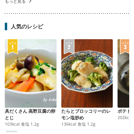
もっと見る
人気のレシピ
具だくさん 高野豆腐の卵
たらとブロッコリーのレ
ポテト
とじ
モン塩炒め
202
kcal
103
kcal
食塩
1.2
g
136
kcal
食塩
1.2
g