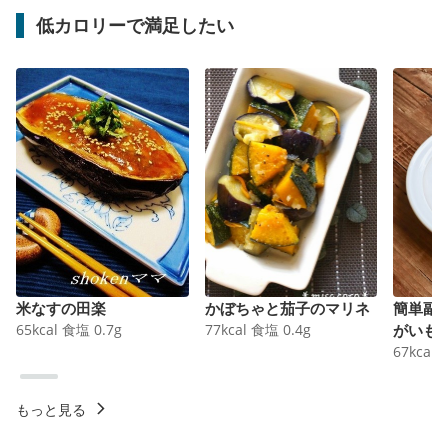
低カロリーで満足したい
米なすの田楽
かぼちゃと茄子のマリネ
簡単副
65
kcal
食塩
0.7
g
77
kcal
食塩
0.4
g
がいも
67
kcal
もっと見る