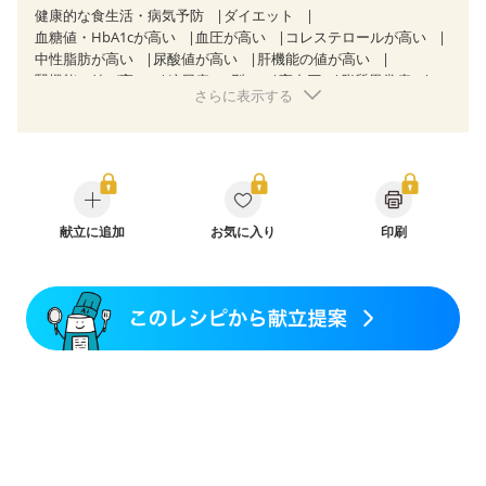
健康的な食生活・病気予防
ダイエット
血糖値・HbA1cが高い
血圧が高い
コレステロールが高い
中性脂肪が高い
尿酸値が高い
肝機能の値が高い
腎機能の値が高い
糖尿病（2型）
高血圧
脂質異常症
さらに表示する
高尿酸血症（痛風）
狭心症
心筋梗塞
心臓弁膜症
心不全
胆石症
非アルコール性脂肪肝
痔
慢性便秘症
過敏性腸症候群（IBS）
睡眠時無呼吸症候群
糖尿病性腎症（第１期）
糖尿病性腎症（第２期）
CKD（ステージ１）
CKD（ステージ２）
乳がん（抗がん剤治療中）
乳がん（ホルモン療法中）
乳がん（放射線治療中）
献立に追加
お気に入り
印刷
乳がん治療を終えた方・経過観察中の方など
食欲がない
妊娠中(初期)
妊婦健診・体重増加が気になる（初期）
妊婦健診・血圧が気になる（初期）
妊婦健診・血糖値が気になる（初期）
妊娠高血圧(中期)
妊娠糖尿病(初期)
産後（母乳）
産後（混合栄養）
産後（ミルク）
骨折
骨粗しょう症
関節リウマチ
乾癬
フレイル（年齢に合わせた体作り）
低栄養予防
貧血対策
ニキビ・肌荒れ
妊活中
更年期