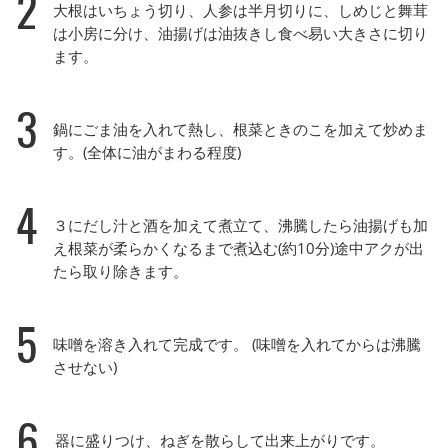
2
大根はいちょう切り、人参は半月切りに、しめじと舞茸
は小房に分け、油揚げは油抜きし食べ易い大きさに切り
ます。
3
鍋にごま油を入れて熱し、根菜ときのこを加えて炒めま
す。(全体に油がまわる程度)
4
３にだし汁と酒を加えて煮立て、沸騰したら油揚げも加
え根菜が柔らかくなるまで煮込む(約10分)途中アクが出
たら取り除きます。
5
味噌を溶き入れて完成です。 (味噌を入れてからは沸騰
させない)
6
器に盛りつけ、ねぎを散らして出来上がりです。