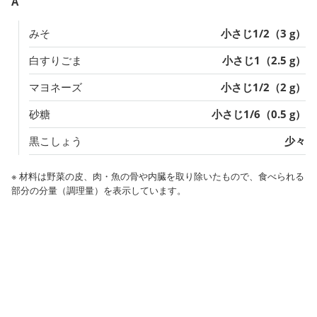
A
みそ
小さじ1/2（3 g）
白すりごま
小さじ1（2.5 g）
マヨネーズ
小さじ1/2（2 g）
砂糖
小さじ1/6（0.5 g）
黒こしょう
少々
※ 材料は野菜の皮、肉・魚の骨や内臓を取り除いたもので、食べられる
部分の分量（調理量）を表示しています。