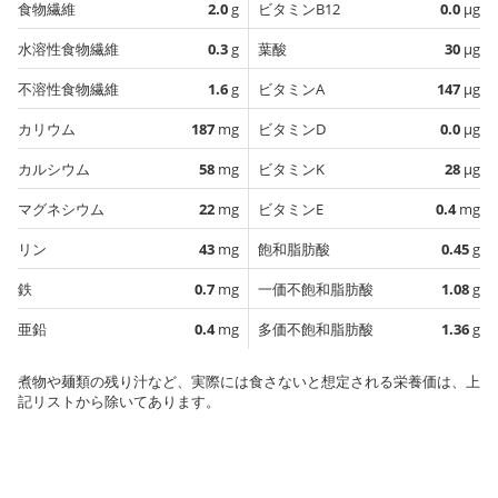
食物繊維
2.0
g
ビタミンB12
0.0
µg
水溶性食物繊維
0.3
g
葉酸
30
µg
不溶性食物繊維
1.6
g
ビタミンA
147
µg
カリウム
187
mg
ビタミンD
0.0
µg
カルシウム
58
mg
ビタミンK
28
µg
マグネシウム
22
mg
ビタミンE
0.4
mg
リン
43
mg
飽和脂肪酸
0.45
g
鉄
0.7
mg
一価不飽和脂肪酸
1.08
g
亜鉛
0.4
mg
多価不飽和脂肪酸
1.36
g
煮物や麺類の残り汁など、実際には食さないと想定される栄養価は、上
記リストから除いてあります。