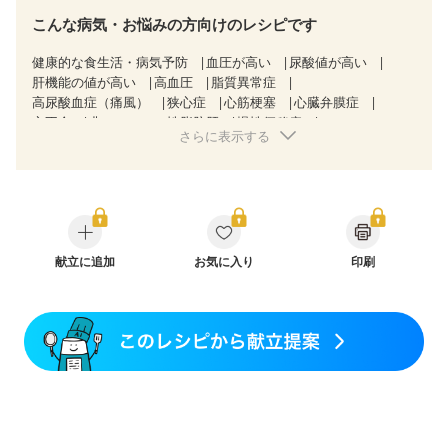
こんな病気・お悩みの方向けのレシピです
健康的な食生活・病気予防
血圧が高い
尿酸値が高い
肝機能の値が高い
高血圧
脂質異常症
高尿酸血症（痛風）
狭心症
心筋梗塞
心臓弁膜症
心不全
非アルコール性脂肪肝
慢性便秘症
さらに表示する
過敏性腸症候群（IBS）
睡眠時無呼吸症候群
糖尿病性腎症（第３期）
CKD（ステージ３a）
CKD（ステージ３b）
透析
乳がん（抗がん剤治療中）
乳がん（ホルモン療法中）
乳がん（放射線治療中）
乳がん治療を終えた方・経過観察中の方など
飲み込みにくい
味の感じ方が変わった
食欲がない
産後（ミルク）
献立に追加
骨折
骨粗しょう症
お気に入り
関節リウマチ
印刷
フレイル（年齢に合わせた体作り）
低栄養予防
貧血対策
ニキビ・肌荒れ
妊活中
更年期