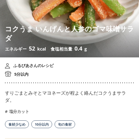
コクうま いんげんと人参のゴマ味噌サラ
ダ
52
0.4
エネルギー
kcal
食塩相当量
g
ふるびあさんのレシピ
5分以内
すりごまとみそとマヨネーズが程よく絡んだコクうまサラ
ダ。
塩分カット
食材少なめ
10分以内
旬の食材