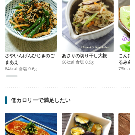
さやいんげんひじきのご
あさりの切り干し大根
こんに
まあえ
66
kcal
食塩
0.9
g
るみ白
64
kcal
食塩
0.6
g
73
kcal
低カロリーで満足したい