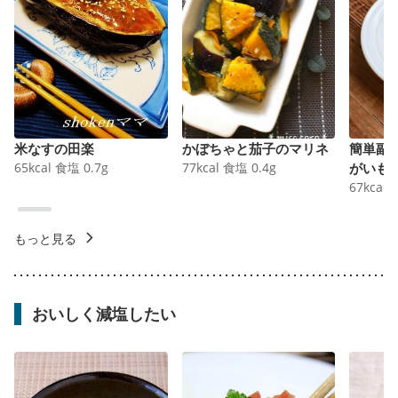
米なすの田楽
かぼちゃと茄子のマリネ
簡単副
65
kcal
食塩
0.7
g
77
kcal
食塩
0.4
g
がいも
67
kcal
もっと見る
おいしく減塩したい