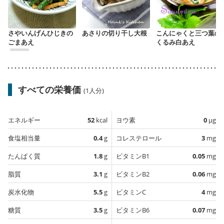
さやいんげんひじきの
あさりの切り干し大根
こんにゃくと三つ葉の
ごまあえ
くるみ白あえ
すべての栄養価
(1人分)
エネルギー
52
kcal
ヨウ素
0
µg
食塩相当量
0.4
g
コレステロール
3
mg
たんぱく質
1.8
g
ビタミンB1
0.05
mg
脂質
3.1
g
ビタミンB2
0.06
mg
炭水化物
5.5
g
ビタミンC
4
mg
糖質
3.5
g
ビタミンB6
0.07
mg