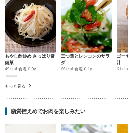
もやし酢炒め さっぱり常
三つ葉とレンコンのサラ
ゴーヤ
備菜
ダ
汁
49
kcal
食塩
0.0
g
66
kcal
食塩
0.1
g
61
kcal
もっと見る
脂質控えめでお肉を楽しみたい