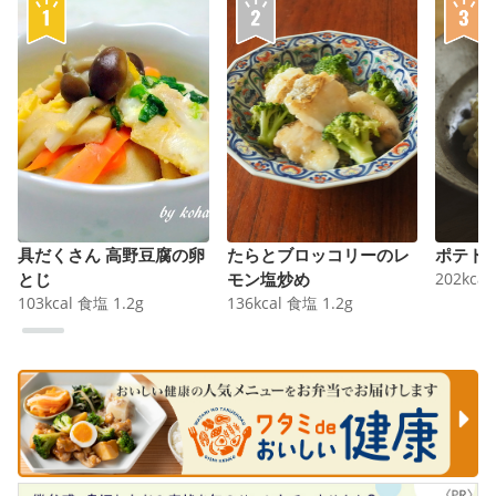
具だくさん 高野豆腐の卵
たらとブロッコリーのレ
ポテト
とじ
モン塩炒め
202
kcal
103
kcal
食塩
1.2
g
136
kcal
食塩
1.2
g