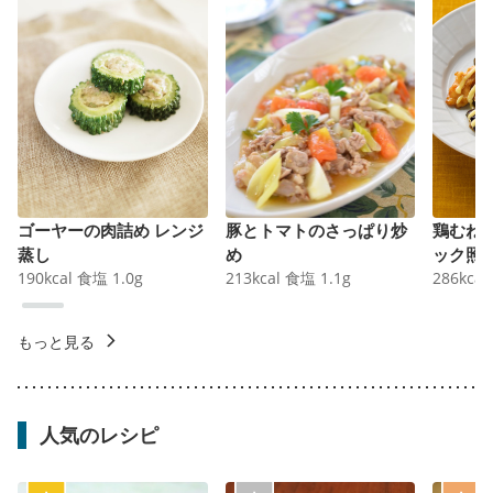
ゴーヤーの肉詰め レンジ
豚とトマトのさっぱり炒
鶏むね
蒸し
め
ック照
190
kcal
食塩
1.0
g
213
kcal
食塩
1.1
g
286
kcal
もっと見る
人気のレシピ