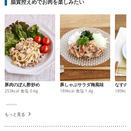
脂質控えめでお肉を楽しみたい
豚肉のぽん酢炒め
豚しゃぶサラダ梅風味
なすの
253
kcal
食塩
0.6
g
189
kcal
食塩
1.4
g
189
kcal
もっと見る