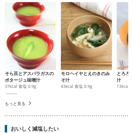
そら豆とアスパラガスの
モロヘイヤとえのきのみ
とろろ
ポタージュ味噌汁
そ汁
汁
37
kcal
食塩
0.9
g
43
kcal
食塩
0.9
g
13
kcal
もっと見る
おいしく減塩したい