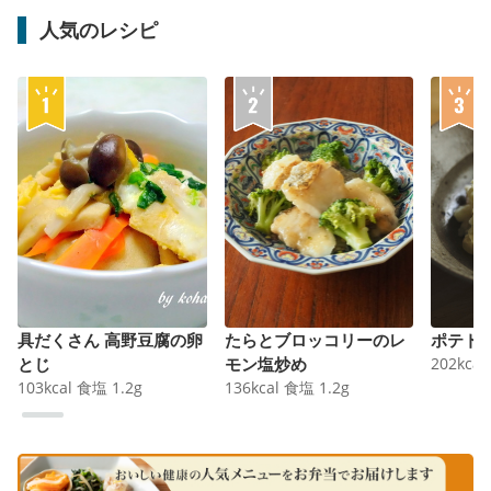
人気のレシピ
具だくさん 高野豆腐の卵
たらとブロッコリーのレ
ポテト
とじ
モン塩炒め
202
kcal
103
kcal
食塩
1.2
g
136
kcal
食塩
1.2
g