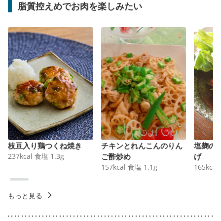
脂質控えめでお肉を楽しみたい
枝豆入り鶏つくね焼き
チキンとれんこんのりん
塩麹の
237
kcal
食塩
1.3
g
ご酢炒め
げ
157
kcal
食塩
1.1
g
165
kcal
もっと見る