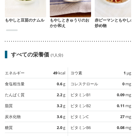
もやしと豆苗のナムル
もやしときゅうりのお
赤ピーマンともやしの
かか和え
炒め物
すべての栄養価
(1人分)
エネルギー
49
kcal
ヨウ素
1
µg
食塩相当量
0.6
g
コレステロール
0
mg
たんぱく質
2.2
g
ビタミンB1
0.09
mg
脂質
3.2
g
ビタミンB2
0.11
mg
炭水化物
3.6
g
ビタミンC
27
mg
糖質
2.0
g
ビタミンB6
0.08
mg