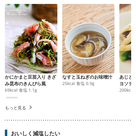
かにかまと豆苗入り きざ
なすと玉ねぎのお味噌汁
あじと
み昆布のきんぴら風
25
kcal
食塩
0.9
g
ヨソテ
69
kcal
食塩
1.1
g
200
kcal
もっと見る
おいしく減塩したい