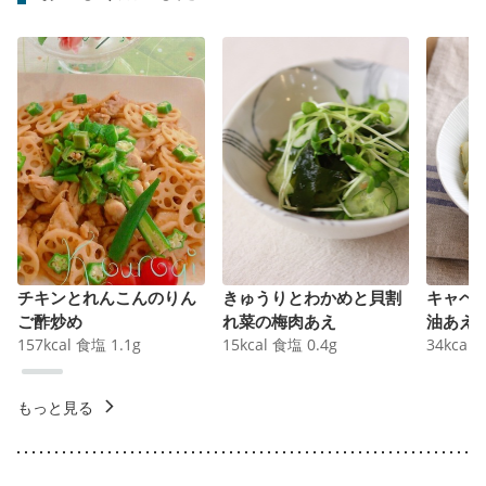
チキンとれんこんのりん
きゅうりとわかめと貝割
キャベ
ご酢炒め
れ菜の梅肉あえ
油あえ
157
kcal
食塩
1.1
g
15
kcal
食塩
0.4
g
34
kcal
もっと見る