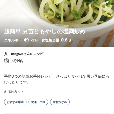
超簡単 豆苗ともやしの塩麹炒め
49
0.6
エネルギー
kcal
食塩相当量
g
meg526さんのレシピ
5分以内
手順3つの簡単お手軽レシピ！さっぱり食べれて暑い季節にも
ぴったりです。
塩分カット
おすすめ厳選
簡単・手軽
食材少なめ