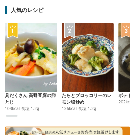
人気のレシピ
具だくさん 高野豆腐の卵
たらとブロッコリーのレ
ポテト
とじ
モン塩炒め
202
kcal
103
kcal
食塩
1.2
g
136
kcal
食塩
1.2
g