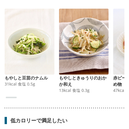
もやしと豆苗のナムル
もやしときゅうりのおか
赤ピー
31
kcal
食塩
0.5
g
か和え
め物
13
kcal
食塩
0.3
g
47
kcal
低カロリーで満足したい