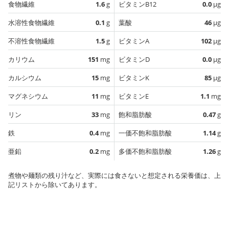
食物繊維
1.6
g
ビタミンB12
0.0
µg
水溶性食物繊維
0.1
g
葉酸
46
µg
不溶性食物繊維
1.5
g
ビタミンA
102
µg
カリウム
151
mg
ビタミンD
0.0
µg
カルシウム
15
mg
ビタミンK
85
µg
マグネシウム
11
mg
ビタミンE
1.1
mg
リン
33
mg
飽和脂肪酸
0.47
g
鉄
0.4
mg
一価不飽和脂肪酸
1.14
g
亜鉛
0.2
mg
多価不飽和脂肪酸
1.26
g
煮物や麺類の残り汁など、実際には食さないと想定される栄養価は、上
記リストから除いてあります。