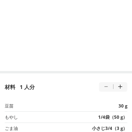
材料
1 人分
豆苗
30 g
もやし
1/4袋（50 g）
ごま油
小さじ3/4（3 g）