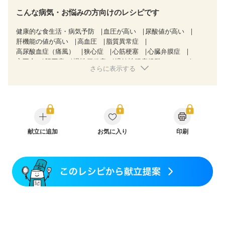
こんな病気・お悩みの方向けのレシピです
健康的な食生活・病気予防
血圧が高い
尿酸値が高い
肝機能の値が高い
高血圧
脂質異常症
高尿酸血症（痛風）
狭心症
心筋梗塞
心臓弁膜症
心不全
胆石症
慢性便秘症
過敏性腸症候群（IBS）
さらに表示する
糖尿病性腎症（第３期）
CKD（ステージ３a）
CKD（ステージ３b）
乳がん（抗がん剤治療中）
乳がん（ホルモン療法中）
乳がん（放射線治療中）
乳がん治療を終えた方・経過観察中の方など
妊娠中(初期)
妊婦健診・体重増加が気になる（初期）
妊婦健診・血圧が気になる（初期）
妊婦健診・血糖値が気になる（初期）
献立に追加
お気に入り
妊娠高血圧(中期)
印刷
妊娠糖尿病(初期)
産後（母乳）
産後（混合栄養）
産後（ミルク）
骨折
骨粗しょう症
関節リウマチ
フレイル（年齢に合わせた体作り）
低栄養予防
貧血対策
ニキビ・肌荒れ
妊活中
更年期