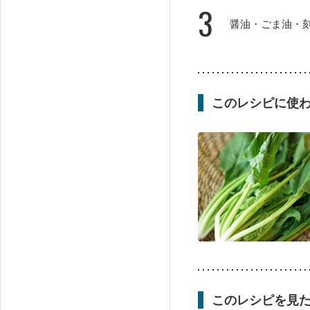
3
醤油・ごま油・
このレシピに使
このレシピを見