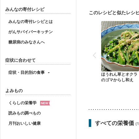
大腸がん治療を終えた方
飲み込みにくい
妊娠中
みんなの寄付レシピ
このレシピと似たレシ
妊婦健診・血糖値が気に
産後（ミルク）
骨折
みんなの寄付レシピとは
貧血対策
ニキビ・肌
がんサバイバーキッチン
糖尿病のみなさんへ
症状に合わせて
症状・目的別の食事
ほうれん草とオクラ
のゴマからし和え
よみもの
くらしの栄養学
読みもの調べもの
すべての栄養価
月刊おいしい健康
(