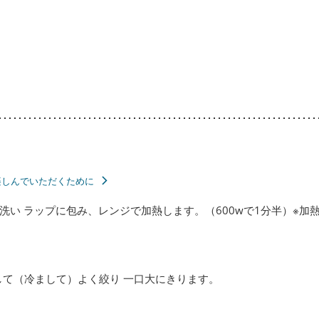
楽しんでいただくために
洗い ラップに包み、レンジで加熱します。（600wで1分半）※加
して（冷まして）よく絞り 一口大にきります。