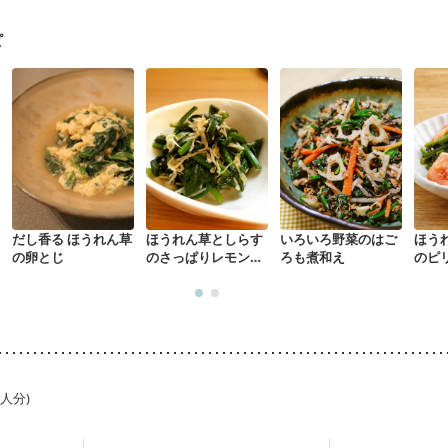
・経過観察中の方
大腸がん（抗がん剤治療中）
大腸がん（放射線治療
(初期)
妊婦健診・体重増加が気になる（初期）
妊婦健診・血圧が気に
ピ
なる（初期）
妊娠高血圧(中期)
妊娠糖尿病(初期)
産後（母乳）
産
骨粗しょう症
関節リウマチ
乾癬
フレイル（年齢に合わせた体作り
荒れ
妊活中
更年期
だし香る ほうれん草
ほうれん草としらす
いろいろ野菜のはご
ほう
の卵とじ
のさっぱりレモン炒
ろも煮和え
のピ
め
1人分)