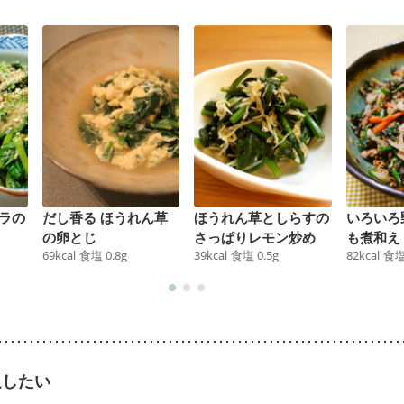
ラの
だし香る ほうれん草
ほうれん草としらすの
いろいろ
の卵とじ
さっぱりレモン炒め
も煮和え
69
kcal
食塩
0.8
g
39
kcal
食塩
0.5
g
82
kcal
食
足したい