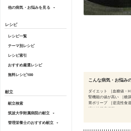
他の病気・お悩みを見る
レシピ
レシピ一覧
テーマ別レシピ
レシピ索引
おすすめ厳選レシピ
無料レシピ100
こんな病気・お悩み
ダイエット
血糖値・H
献立
腎機能の値が高い
糖
胃ポリープ
逆流性食
献立検索
過敏性腸症候群（IBS）
筑波大学附属病院の献立
糖尿病性腎症（第３期）
乳がん（抗がん剤治療中
管理栄養士のおすすめ献立
乳がん治療を終えた方・