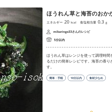
ほうれん草と海苔のおか
20
0.3
エネルギー
食塩相当量
kcal
g
mikaringo33さんのレシピ
5分以内
ほうれん草はレンジを使って調理時間
るだけの簡単レシピです。海苔の香り
す。
簡単・手軽
10分以内
食材少なめ