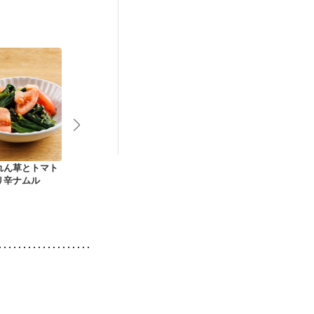
中）
なる（初期）
後（混合栄養）
）
低栄養予防
れん草とトマト
ほうれん草とまいた
ひじきとほうれんそ
電子レンジで
リ辛ナムル
けのわさびあえ
うのサラダ
うれん草とし
白あえ