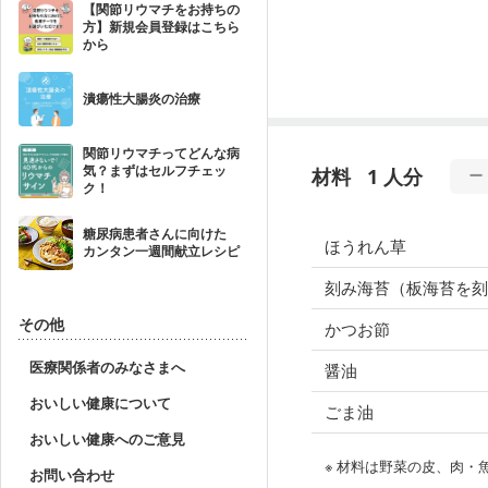
【関節リウマチをお持ちの
方】新規会員登録はこちら
から
潰瘍性大腸炎の治療
関節リウマチってどんな病
気？まずはセルフチェッ
材料
1 人分
ク！
糖尿病患者さんに向けた
ほうれん草
カンタン一週間献立レシピ
刻み海苔（板海苔を刻
その他
かつお節
医療関係者のみなさまへ
醤油
おいしい健康について
ごま油
おいしい健康へのご意見
※ 材料は野菜の皮、肉
お問い合わせ