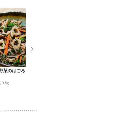
野菜のはごろ
ほうれん草とトマトの
ほうれん草とまいたけ
ピリ辛ナムル
のわさびあえ
塩
0.5
g
34
kcal
食塩
0.5
g
19
kcal
食塩
0.4
g
5