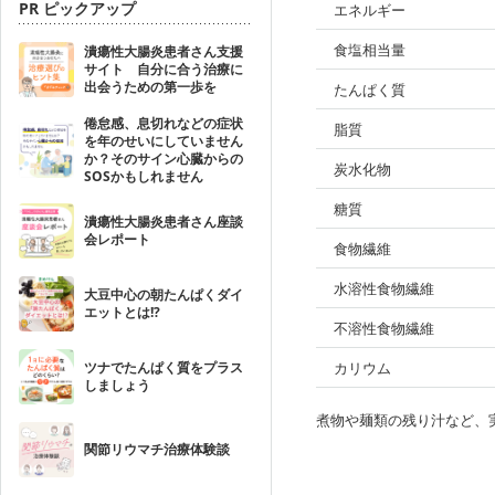
PR ピックアップ
エネルギー
食塩相当量
潰瘍性大腸炎患者さん支援
サイト 自分に合う治療に
出会うための第一歩を
たんぱく質
倦怠感、息切れなどの症状
脂質
を年のせいにしていません
か？そのサイン心臓からの
炭水化物
SOSかもしれません
糖質
潰瘍性大腸炎患者さん座談
会レポート
食物繊維
水溶性食物繊維
大豆中心の朝たんぱくダイ
エットとは!?
不溶性食物繊維
ツナでたんぱく質をプラス
カリウム
しましょう
煮物や麺類の残り汁など、
関節リウマチ治療体験談