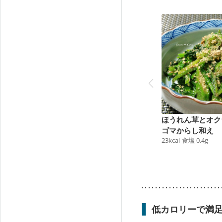
ほうれん草とオク
ゴマからし和え
23
kcal
食塩
0.4
g
低カロリーで満