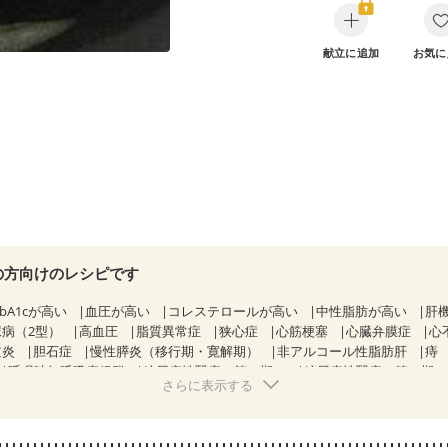
献立に追加
お気に
の方向けのレシピです
bA1cが高い
血圧が高い
コレステロールが高い
中性脂肪が高い
肝
尿病（2型）
高血圧
脂質異常症
狭心症
心筋梗塞
心臓弁膜症
心
道炎
胆石症
慢性膵炎（移行期・寛解期）
非アルコール性脂肪肝
痔
睡眠時無呼吸症候群
糖尿病性腎症（第１期）
糖尿病性腎症（第２期
さらに表示する
CKD（ステージ１）
CKD（ステージ２）
CKD（ステージ３a）
）
乳がん（ホルモン療法中）
乳がん（放射線治療中）
経過観察中の方など
胃がん（抗がん剤治療中）
胃がん治療を終えた方