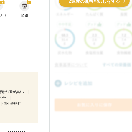
2週間の無料お試しをする
入り
印刷
機能の値が高い
不全
慢性便秘症
）
・経過観察中の方