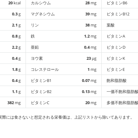
20
kcal
カルシウム
28
mg
ビタミンB6
0.3
g
マグネシウム
39
mg
ビタミンB12
2.1
g
リン
38
mg
葉酸
0.8
g
鉄
1.2
mg
ビタミンA
2.2
g
亜鉛
0.4
mg
ビタミンD
0.4
g
ヨウ素
23
µg
ビタミンK
1.8
g
コレステロール
1
mg
ビタミンE
0.4
g
ビタミンB1
0.07
mg
飽和脂肪酸
1.1
g
ビタミンB2
0.13
mg
一価不飽和脂肪
382
mg
ビタミンC
20
mg
多価不飽和脂肪
実際には食さないと想定される栄養価は、上記リストから除いてあります。