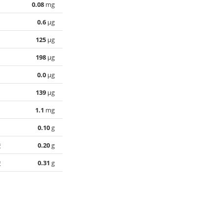
0.08
mg
0.6
µg
125
µg
198
µg
0.0
µg
139
µg
1.1
mg
0.10
g
酸
0.20
g
酸
0.31
g