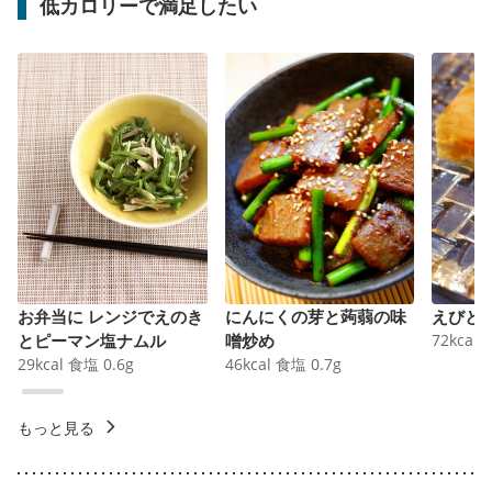
低カロリーで満足したい
お弁当に レンジでえのき
にんにくの芽と蒟蒻の味
えびと
とピーマン塩ナムル
噌炒め
72
kcal
29
kcal
食塩
0.6
g
46
kcal
食塩
0.7
g
もっと見る