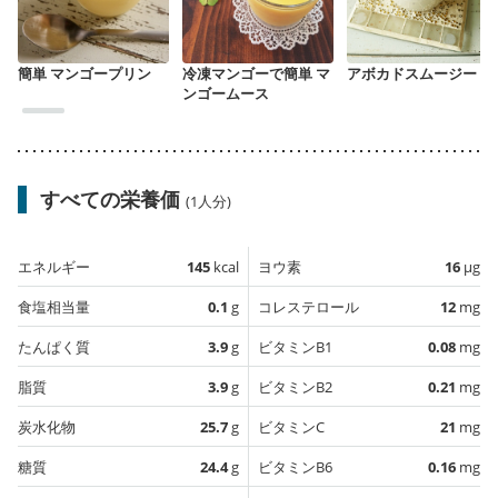
簡単 マンゴープリン
冷凍マンゴーで簡単 マ
アボカドスムージー
ンゴームース
すべての栄養価
(1人分)
エネルギー
145
kcal
ヨウ素
16
µg
食塩相当量
0.1
g
コレステロール
12
mg
たんぱく質
3.9
g
ビタミンB1
0.08
mg
脂質
3.9
g
ビタミンB2
0.21
mg
炭水化物
25.7
g
ビタミンC
21
mg
糖質
24.4
g
ビタミンB6
0.16
mg