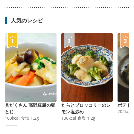
人気のレシピ
具だくさん 高野豆腐の卵
たらとブロッコリーのレ
ポテト
とじ
モン塩炒め
202
kcal
103
kcal
食塩
1.2
g
136
kcal
食塩
1.2
g