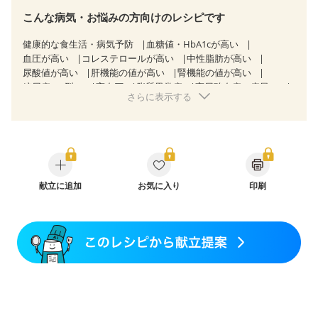
こんな病気・お悩みの方向けのレシピです
健康的な食生活・病気予防
血糖値・HbA1cが高い
血圧が高い
コレステロールが高い
中性脂肪が高い
尿酸値が高い
肝機能の値が高い
腎機能の値が高い
糖尿病（2型）
高血圧
脂質異常症
高尿酸血症（痛風）
さらに表示する
胃炎
胃ポリープ
逆流性食道炎
慢性膵炎（移行期・寛解期）
非アルコール性脂肪肝
痔
慢性便秘症
過敏性腸症候群（IBS）
糖尿病性腎症（第３期）
CKD（ステージ１）
CKD（ステージ２）
乳がん（放射線治療中）
飲み込みにくい
食欲がない
妊娠中(初期)
妊婦健診・体重増加が気になる（初期）
献立に追加
お気に入り
印刷
妊婦健診・血糖値が気になる（初期）
妊娠糖尿病(初期)
骨折
骨粗しょう症
関節リウマチ
フレイル（年齢に合わせた体作り）
貧血対策
ニキビ・肌荒れ
妊活中
更年期