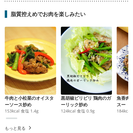
脂質控えめでお肉を楽しみたい
牛肉と小松菜のオイスタ
黒胡椒ビリビリ 鶏肉のガ
魚香肉
ーソース炒め
ーリック炒め
スー
153
kcal
食塩
1.4
g
124
kcal
食塩
0.9
g
184
kcal
もっと見る