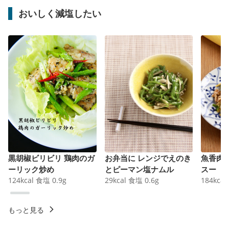
おいしく減塩したい
黒胡椒ビリビリ 鶏肉のガ
お弁当に レンジでえのき
魚香肉
ーリック炒め
とピーマン塩ナムル
スー
124
kcal
食塩
0.9
g
29
kcal
食塩
0.6
g
184
kcal
もっと見る