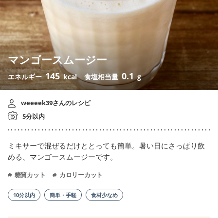
マンゴースムージー
145
0.1
エネルギー
kcal
食塩相当量
g
weeeek39さんのレシピ
5分以内
ミキサーで混ぜるだけととっても簡単。暑い日にさっぱり飲
める、マンゴースムージーです。
糖質カット
カロリーカット
10分以内
簡単・手軽
食材少なめ