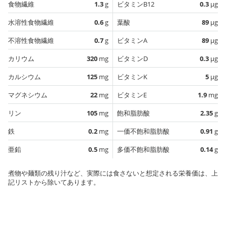
食物繊維
1.3
g
ビタミンB12
0.3
µg
水溶性食物繊維
0.6
g
葉酸
89
µg
不溶性食物繊維
0.7
g
ビタミンA
89
µg
カリウム
320
mg
ビタミンD
0.3
µg
カルシウム
125
mg
ビタミンK
5
µg
マグネシウム
22
mg
ビタミンE
1.9
mg
リン
105
mg
飽和脂肪酸
2.35
g
鉄
0.2
mg
一価不飽和脂肪酸
0.91
g
亜鉛
0.5
mg
多価不飽和脂肪酸
0.14
g
煮物や麺類の残り汁など、実際には食さないと想定される栄養価は、上
記リストから除いてあります。