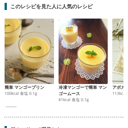
このレシピを見た人に人気のレシピ
簡単 マンゴープリン
冷凍マンゴーで簡単 マン
アボカ
100
kcal
食塩
0.1
g
ゴームース
113
kcal
81
kcal
食塩
0.1
g