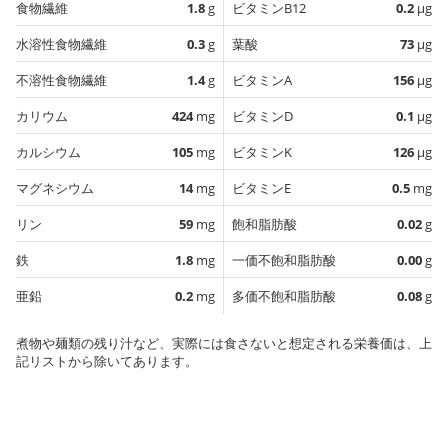
食物繊維
1.8
g
ビタミンB12
0.2
µg
水溶性食物繊維
0.3
g
葉酸
73
µg
不溶性食物繊維
1.4
g
ビタミンA
156
µg
カリウム
424
mg
ビタミンD
0.1
µg
カルシウム
105
mg
ビタミンK
126
µg
マグネシウム
14
mg
ビタミンE
0.5
mg
リン
59
mg
飽和脂肪酸
0.02
g
鉄
1.8
mg
一価不飽和脂肪酸
0.00
g
亜鉛
0.2
mg
多価不飽和脂肪酸
0.08
g
煮物や麺類の残り汁など、実際には食さないと想定される栄養価は、上
記リストから除いてあります。