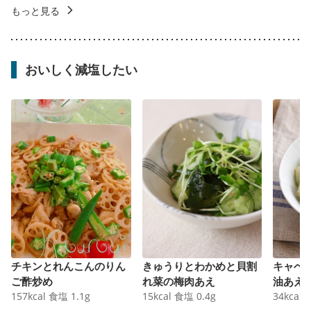
もっと見る
おいしく減塩したい
チキンとれんこんのりん
きゅうりとわかめと貝割
キャベ
ご酢炒め
れ菜の梅肉あえ
油あえ
157
kcal
食塩
1.1
g
15
kcal
食塩
0.4
g
34
kcal