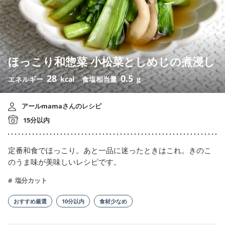
ほっこり和惣菜 小松菜としめじの煮浸し
28
0.5
エネルギー
kcal
食塩相当量
g
アールmamaさんのレシピ
15分以内
定番和食でほっこり。あと一品に迷ったときはこれ。きのこ
のうま味が美味しいレシピです。
塩分カット
おすすめ厳選
10分以内
食材少なめ