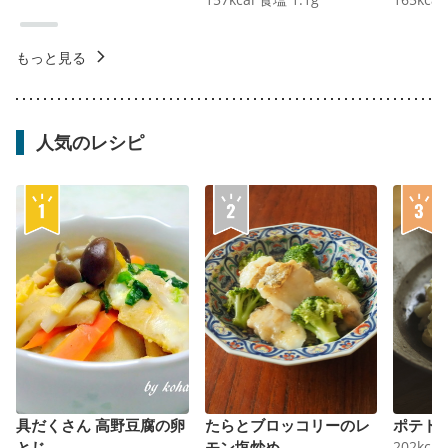
もっと見る
人気のレシピ
具だくさん 高野豆腐の卵
たらとブロッコリーのレ
ポテト
とじ
モン塩炒め
202
kcal