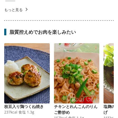
もっと見る
脂質控えめでお肉を楽しみたい
枝豆入り鶏つくね焼き
チキンとれんこんのりん
塩麹の
237
kcal
食塩
1.3
g
ご酢炒め
げ
157
kcal
食塩
1.1
g
165
kcal