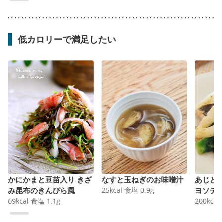
低カロリーで満足したい
かにかまと豆苗入り きざ
なすと玉ねぎのお味噌汁
あじと
み昆布のきんぴら風
25
kcal
食塩
0.9
g
ヨソテ
69
kcal
食塩
1.1
g
200
kcal