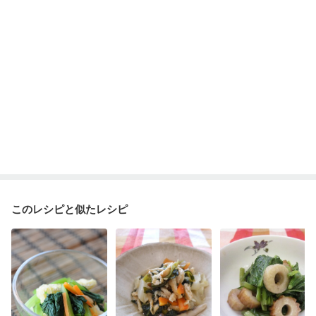
ニキビ・肌荒れ
妊活中
更年期
このレシピと似たレシピ