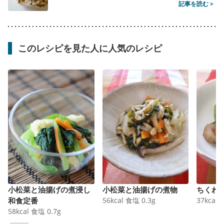
記事を読む >
このレシピを見た人に人気のレシピ
小松菜と油揚げの煮浸し
小松菜と油揚げの煮物
ちくわ
和食定番
56
kcal
食塩
0.3
g
37
kcal
58
kcal
食塩
0.7
g