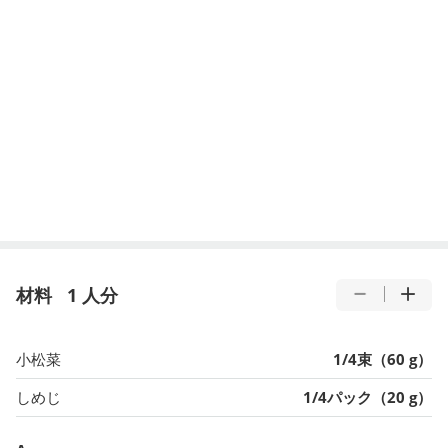
材料
1 人分
小松菜
1/4束（60 g）
しめじ
1/4パック（20 g）