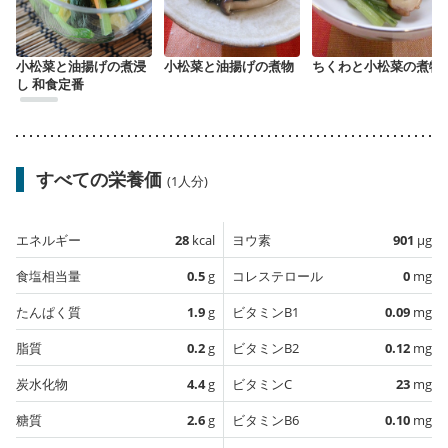
小松菜と油揚げの煮浸
小松菜と油揚げの煮物
ちくわと小松菜の煮物
し 和食定番
すべての栄養価
(1人分)
エネルギー
28
kcal
ヨウ素
901
µg
食塩相当量
0.5
g
コレステロール
0
mg
たんぱく質
1.9
g
ビタミンB1
0.09
mg
脂質
0.2
g
ビタミンB2
0.12
mg
炭水化物
4.4
g
ビタミンC
23
mg
糖質
2.6
g
ビタミンB6
0.10
mg