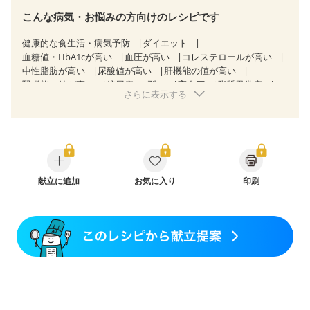
こんな病気・お悩みの方向けのレシピです
健康的な食生活・病気予防
ダイエット
血糖値・HbA1cが高い
血圧が高い
コレステロールが高い
中性脂肪が高い
尿酸値が高い
肝機能の値が高い
腎機能の値が高い
糖尿病（2型）
高血圧
脂質異常症
さらに表示する
高尿酸血症（痛風）
狭心症
心筋梗塞
心臓弁膜症
心不全
胃ポリープ
逆流性食道炎
胆石症
慢性膵炎（移行期・寛解期）
非アルコール性脂肪肝
痔
過敏性腸症候群（IBS）
睡眠時無呼吸症候群
糖尿病性腎症（第１期）
糖尿病性腎症（第２期）
CKD（ステージ１）
CKD（ステージ２）
CKD（ステージ３a）
献立に追加
乳がん（抗がん剤治療中）
お気に入り
印刷
乳がん（ホルモン療法中）
乳がん（放射線治療中）
乳がん治療を終えた方・経過観察中の方など
飲み込みにくい
味の感じ方が変わった
食欲がない
妊娠中(初期)
妊婦健診・体重増加が気になる（初期）
妊婦健診・血圧が気になる（初期）
妊婦健診・血糖値が気になる（初期）
妊娠高血圧(中期)
妊娠糖尿病(初期)
産後（母乳）
産後（混合栄養）
産後（ミルク）
骨折
骨粗しょう症
関節リウマチ
乾癬
フレイル（年齢に合わせた体作り）
貧血対策