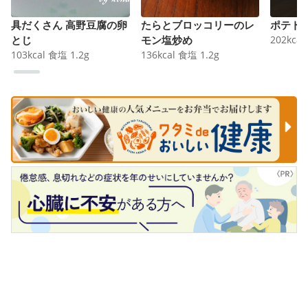
具だくさん 高野豆腐の卵
たらとブロッコリーのレ
ポテト
とじ
モン塩炒め
202
kcal
103
kcal
食塩
1.2
g
136
kcal
食塩
1.2
g