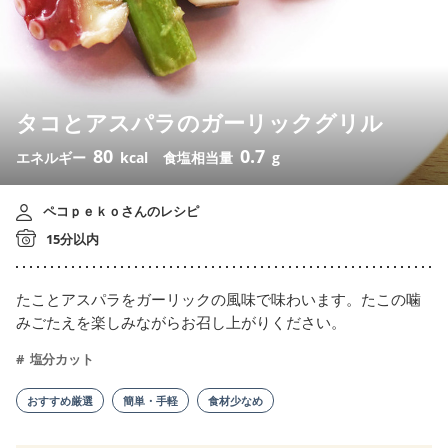
タコとアスパラのガーリックグリル
80
0.7
エネルギー
kcal
食塩相当量
g
ペコｐｅｋｏさんのレシピ
15分以内
たことアスパラをガーリックの風味で味わいます。たこの噛
みごたえを楽しみながらお召し上がりください。
塩分カット
おすすめ厳選
簡単・手軽
食材少なめ