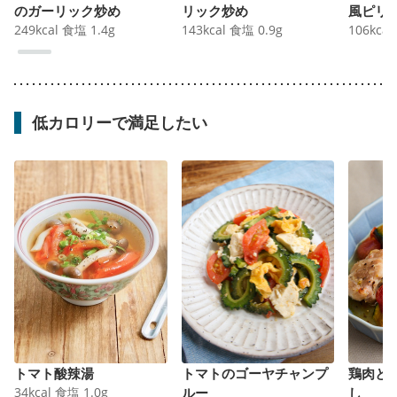
のガーリック炒め
リック炒め
風ピリ
249
kcal
食塩
1.4
g
143
kcal
食塩
0.9
g
106
kcal
低カロリーで満足したい
トマト酸辣湯
トマトのゴーヤチャンプ
鶏肉と
34
kcal
食塩
1.0
g
ルー
し