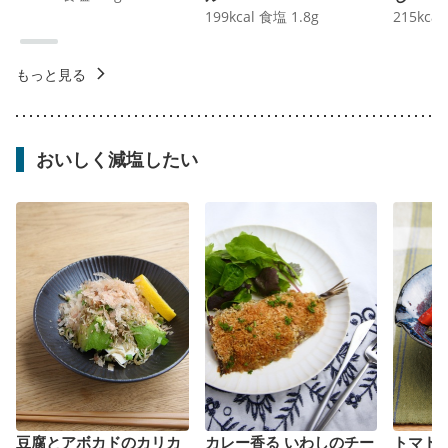
199
kcal
食塩
1.8
g
215
kcal
もっと見る
おいしく減塩したい
豆腐とアボカドのカリカ
カレー香る いわしのチー
トマト