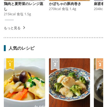
鶏肉と夏野菜のレンジ蒸
かぼちゃの豚肉巻き
麻婆春
し
270
kcal
食塩
1.4
g
204
kcal
215
kcal
食塩
1.5
g
もっと見る
人気のレシピ