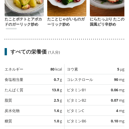
たことポテトとアボカ
たことじゃがいものガ
にらたっぷり たこの韓
ドのガーリック炒め
ーリック炒め
国風ピリ辛炒め
すべての栄養価
(1人分)
エネルギー
80
kcal
ヨウ素
5
µg
食塩相当量
0.7
g
コレステロール
90
mg
たんぱく質
13.8
g
ビタミンB1
0.06
mg
脂質
2.5
g
ビタミンB2
0.07
mg
炭水化物
1.6
g
ビタミンC
4
mg
糖質
1.0
g
ビタミンB6
0.10
mg