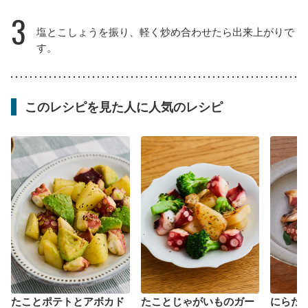
3
塩とこしょうを振り、軽く炒め合わせたら出来上がりで
す。
このレシピを見た人に人気のレシピ
たことポテトとアボカド
たことじゃがいものガー
にらた