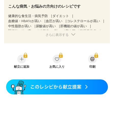
こんな病気・お悩みの方向けのレシピです
健康的な食生活・病気予防
ダイエット
血糖値・HbA1cが高い
血圧が高い
コレステロールが高い
中性脂肪が高い
尿酸値が高い
肝機能の値が高い
腎機能の値が高い
糖尿病（2型）
高血圧
脂質異常症
さらに表示する
高尿酸血症（痛風）
胃ポリープ
逆流性食道炎
胆石症
慢性膵炎（移行期・寛解期）
痔
過敏性腸症候群（IBS）
糖尿病性腎症（第１期）
糖尿病性腎症（第２期）
糖尿病性腎症（第３期）
CKD（ステージ１）
CKD（ステージ２）
CKD（ステージ３a）
CKD（ステージ３b）
乳がん（抗がん剤治療中）
乳がん（ホルモン療法中）
献立に追加
お気に入り
乳がん（放射線治療中）
印刷
乳がん治療を終えた方・経過観察中の方など
味の感じ方が変わった
妊娠中(初期)
妊婦健診・体重増加が気になる（初期）
妊婦健診・血圧が気になる（初期）
妊婦健診・血糖値が気になる（初期）
妊娠高血圧(中期)
妊娠糖尿病(初期)
産後（母乳）
産後（混合栄養）
産後（ミルク）
骨折
骨粗しょう症
関節リウマチ
乾癬
フレイル（年齢に合わせた体作り）
貧血対策
ニキビ・肌荒れ
妊活中
更年期