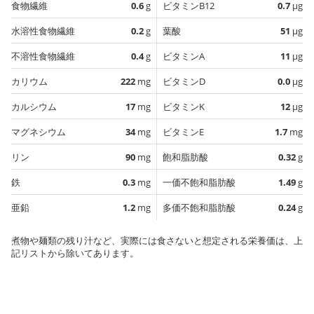
食物繊維
0.6
g
ビタミンB12
0.7
µg
水溶性食物繊維
0.2
g
葉酸
51
µg
不溶性食物繊維
0.4
g
ビタミンA
11
µg
カリウム
222
mg
ビタミンD
0.0
µg
カルシウム
17
mg
ビタミンK
12
µg
マグネシウム
34
mg
ビタミンE
1.7
mg
リン
90
mg
飽和脂肪酸
0.32
g
鉄
0.3
mg
一価不飽和脂肪酸
1.49
g
亜鉛
1.2
mg
多価不飽和脂肪酸
0.24
g
煮物や麺類の残り汁など、実際には食さないと想定される栄養価は、上
記リストから除いてあります。