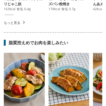
リじゃこ奴
ズパン粉焼き
んあえ
163
kcal
食塩
0.4
g
178
kcal
食塩
0.7
g
42
kcal
もっと見る
脂質控えめでお肉を楽しみたい