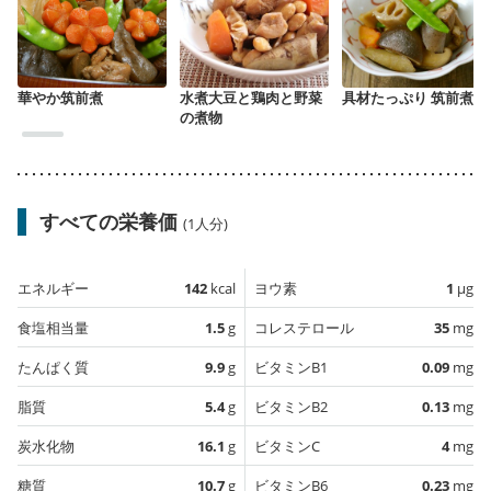
華やか筑前煮
水煮大豆と鶏肉と野菜
具材たっぷり 筑前煮
の煮物
すべての栄養価
(1人分)
エネルギー
142
kcal
ヨウ素
1
µg
食塩相当量
1.5
g
コレステロール
35
mg
たんぱく質
9.9
g
ビタミンB1
0.09
mg
脂質
5.4
g
ビタミンB2
0.13
mg
炭水化物
16.1
g
ビタミンC
4
mg
糖質
10.7
g
ビタミンB6
0.23
mg