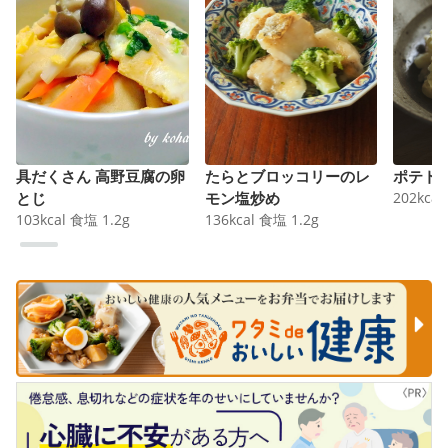
具だくさん 高野豆腐の卵
たらとブロッコリーのレ
ポテト
とじ
モン塩炒め
202
kcal
103
kcal
食塩
1.2
g
136
kcal
食塩
1.2
g