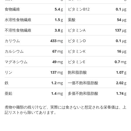
食物繊維
5.4
g
ビタミンB12
0.1
µg
水溶性食物繊維
1.5
g
葉酸
54
µg
不溶性食物繊維
3.8
g
ビタミンA
137
µg
カリウム
433
mg
ビタミンD
0.1
µg
カルシウム
67
mg
ビタミンK
16
µg
マグネシウム
49
mg
ビタミンE
0.7
mg
リン
137
mg
飽和脂肪酸
1.07
g
鉄
1.2
mg
一価不飽和脂肪酸
2.02
g
亜鉛
1.4
mg
多価不飽和脂肪酸
1.74
g
煮物や麺類の残り汁など、実際には食さないと想定される栄養価は、上
記リストから除いてあります。