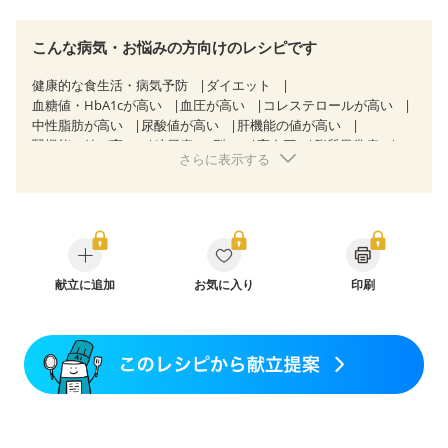
こんな病気・お悩みの方向けのレシピです
健康的な食生活・病気予防
ダイエット
血糖値・HbA1cが高い
血圧が高い
コレステロールが高い
中性脂肪が高い
尿酸値が高い
肝機能の値が高い
腎機能の値が高い
糖尿病（2型）
高血圧
脂質異常症
さらに表示する
高尿酸血症（痛風）
狭心症
心筋梗塞
心臓弁膜症
心不全
胃ポリープ
胆石症
慢性膵炎（移行期・寛解期）
非アルコール性脂肪肝
痔
慢性便秘症
過敏性腸症候群（IBS）
睡眠時無呼吸症候群
糖尿病性腎症（第１期）
糖尿病性腎症（第２期）
糖尿病性腎症（第３期）
CKD（ステージ１）
CKD（ステージ２）
献立に追加
CKD（ステージ３a）
お気に入り
印刷
乳がん（抗がん剤治療中）
乳がん（ホルモン療法中）
乳がん（放射線治療中）
乳がん治療を終えた方・経過観察中の方など
妊娠中(初期)
妊婦健診・体重増加が気になる（初期）
妊婦健診・血圧が気になる（初期）
妊婦健診・血糖値が気になる（初期）
妊娠高血圧(中期)
妊娠糖尿病(初期)
産後（母乳）
産後（混合栄養）
産後（ミルク）
骨折
関節リウマチ
乾癬
貧血対策