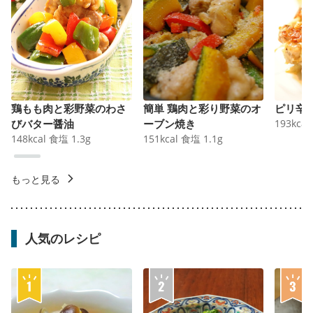
鶏もも肉と彩野菜のわさ
簡単 鶏肉と彩り野菜のオ
ピリ辛
びバター醤油
ーブン焼き
193
kcal
148
kcal
食塩
1.3
g
151
kcal
食塩
1.1
g
もっと見る
人気のレシピ