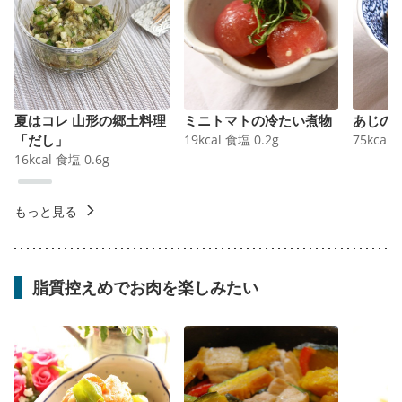
夏はコレ 山形の郷土料理
ミニトマトの冷たい煮物
あじの
「だし」
19
kcal
食塩
0.2
g
75
kcal
16
kcal
食塩
0.6
g
もっと見る
脂質控えめでお肉を楽しみたい