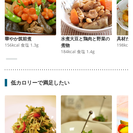
華やか筑前煮
水煮大豆と鶏肉と野菜の
具材た
156
kcal
食塩
1.3
g
煮物
198
kcal
184
kcal
食塩
1.4
g
低カロリーで満足したい