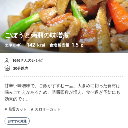
ごぼうと蒟蒻の味噌煮
142
1.5
エネルギー
kcal
食塩相当量
g
1646さんのレシピ
30分以内
甘辛い味噌味で、ご飯がすすむ一品。大きめに切った食材は
噛みごたえがあるため、咀嚼回数が増え、食べ過ぎ予防にも
効果的です。
脂質カット
カロリーカット
おすすめ厳選