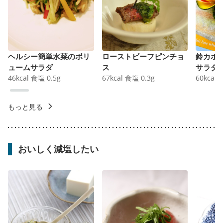
ヘルシー簡単水菜のボリ
ローストビーフピンチョ
鈴カボ
ュームサラダ
ス
サラダ
46
kcal
食塩
0.5
g
67
kcal
食塩
0.3
g
60
kcal
もっと見る
おいしく減塩したい