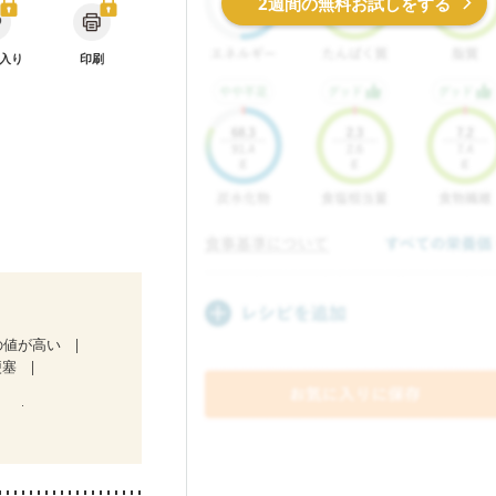
2週間の無料お試しをする
入り
印刷
の値が高い
梗塞
）
）