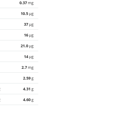
0.37
mg
10.5
µg
37
µg
16
µg
21.0
µg
14
µg
2.7
mg
2.59
g
酸
4.31
g
酸
4.60
g