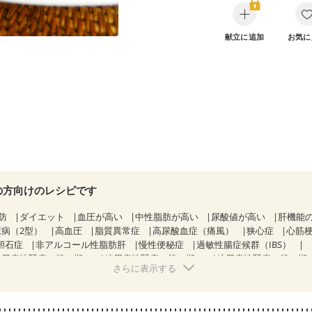
献立に追加
お気に
の方向けのレシピです
防
ダイエット
血圧が高い
中性脂肪が高い
尿酸値が高い
肝機能
尿病（2型）
高血圧
脂質異常症
高尿酸血症（痛風）
狭心症
心筋
胆石症
非アルコール性脂肪肝
慢性便秘症
過敏性腸症候群（IBS）
糖尿病性腎症（第１期）
糖尿病性腎症（第２期）
糖尿病性腎症（第３期
さらに表示する
KD（ステージ２）
CKD（ステージ３a）
CKD（ステージ３b）
透析
）
乳がん（ホルモン療法中）
乳がん（放射線治療中）
経過観察中の方など
妊娠中(初期)
妊婦健診・体重増加が気になる（初期