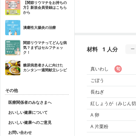
【関節リウマチをお持ちの
方】新規会員登録はこちら
から
潰瘍性大腸炎の治療
関節リウマチってどんな病
気？まずはセルフチェッ
材料
1 人分
ク！
糖尿病患者さんに向けた
真いわし
カンタン一週間献立レシピ
ごぼう
その他
長ねぎ
医療関係者のみなさまへ
紅しょうが（みじん切
おいしい健康について
A 卵
おいしい健康へのご意見
A 片栗粉
お問い合わせ