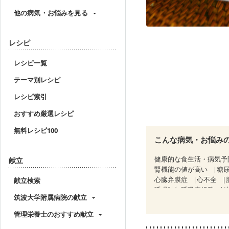
他の病気・お悩みを見る
レシピ
レシピ一覧
テーマ別レシピ
レシピ索引
おすすめ厳選レシピ
無料レシピ100
こんな病気・お悩み
健康的な食生活・病気予
献立
腎機能の値が高い
糖
心臓弁膜症
心不全
献立検索
睡眠時無呼吸症候群
筑波大学附属病院の献立
CKD（ステージ１）
C
乳がん（抗がん剤治療中
管理栄養士のおすすめ献立
乳がん治療を終えた方・