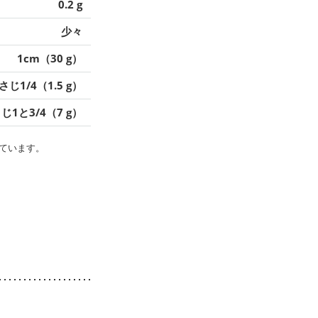
0.2 g
少々
1cm（30 g）
さじ1/4（1.5 g）
じ1と3/4（7 g）
ています。