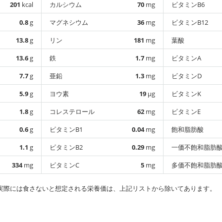
201
kcal
カルシウム
70
mg
ビタミンB6
0.8
g
マグネシウム
36
mg
ビタミンB12
13.8
g
リン
181
mg
葉酸
13.6
g
鉄
1.7
mg
ビタミンA
7.7
g
亜鉛
1.3
mg
ビタミンD
5.9
g
ヨウ素
19
µg
ビタミンK
1.8
g
コレステロール
62
mg
ビタミンE
0.6
g
ビタミンB1
0.04
mg
飽和脂肪酸
1.1
g
ビタミンB2
0.29
mg
一価不飽和脂肪
334
mg
ビタミンC
5
mg
多価不飽和脂肪
実際には食さないと想定される栄養価は、上記リストから除いてあります。