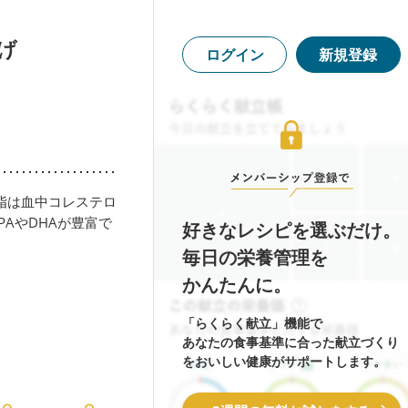
げ
ログイン
新規登録
脂は血中コレステロ
AやDHAが豊富で
好きなレシピを選ぶだけ。
毎日の栄養管理を
かんたんに。
「らくらく献立」機能で
あなたの食事基準に合った献立づくり
をおいしい健康がサポートします。