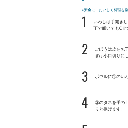
※安全に、おいしく料理を
1
いわしは手開きし
丁で叩いてもOK
2
ごぼうは皮を包
ぎは小口切りに
3
ボウルに①のい
4
③のタネを手の上
りと揚げます。