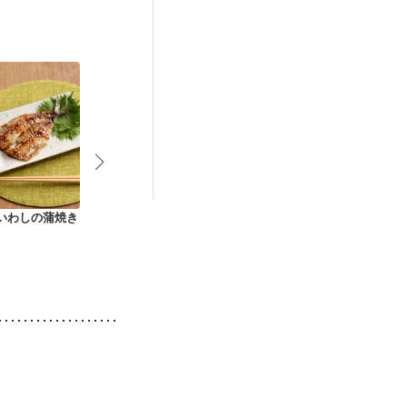
娠糖尿病(初期)
せた体作り）
 いわしの蒲焼き
イワシの梅しそはさ
いわしと豆腐のハン
圧力鍋で作る
み焼き
バーグ
のトマト煮込