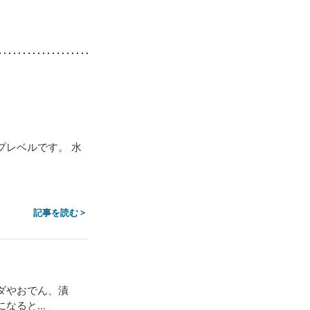
プレベルです。 水
記事を読む >
ダやおでん、漬
ると...