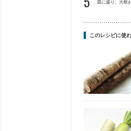
5
皿に盛り、大根
このレシピに使