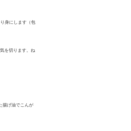
すり身にします（包
水気を切ります。ね
。
た揚げ油でこんが