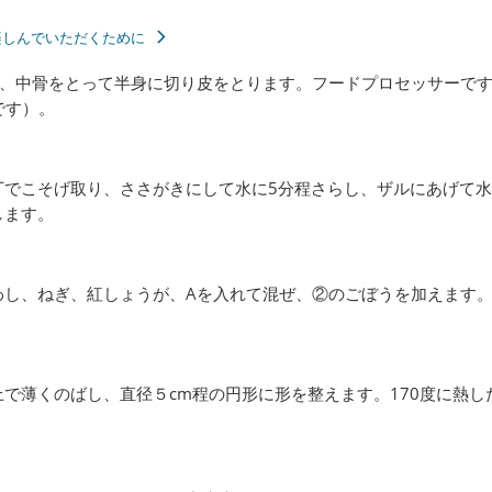
楽しんでいただくために
、中骨をとって半身に切り皮をとります。フードプロセッサーで
です）。
丁でこそげ取り、ささがきにして水に5分程さらし、ザルにあげて
します。
わし、ねぎ、紅しょうが、Aを入れて混ぜ、②のごぼうを加えます
で薄くのばし、直径５cm程の円形に形を整えます。170度に熱し