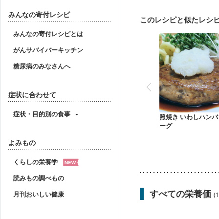
妊婦健診・血圧が気にな
産後（母乳）
産後（
みんなの寄付レシピ
このレシピと似たレシ
低栄養予防
貧血対策
みんなの寄付レシピとは
がんサバイバーキッチン
糖尿病のみなさんへ
症状に合わせて
症状・目的別の食事
照焼き いわしハンバ
ーグ
よみもの
くらしの栄養学
読みもの調べもの
すべての栄養価
月刊おいしい健康
(