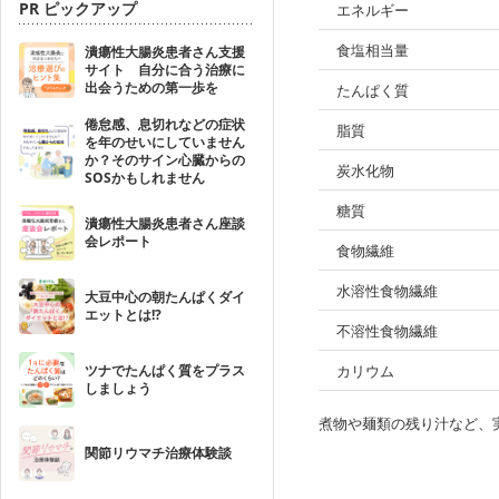
PR ピックアップ
エネルギー
食塩相当量
潰瘍性大腸炎患者さん支援
サイト 自分に合う治療に
出会うための第一歩を
たんぱく質
倦怠感、息切れなどの症状
脂質
を年のせいにしていません
か？そのサイン心臓からの
炭水化物
SOSかもしれません
糖質
潰瘍性大腸炎患者さん座談
会レポート
食物繊維
水溶性食物繊維
大豆中心の朝たんぱくダイ
エットとは!?
不溶性食物繊維
ツナでたんぱく質をプラス
カリウム
しましょう
煮物や麺類の残り汁など、
関節リウマチ治療体験談