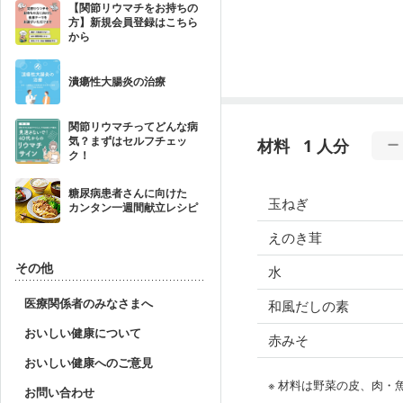
【関節リウマチをお持ちの
方】新規会員登録はこちら
から
潰瘍性大腸炎の治療
関節リウマチってどんな病
気？まずはセルフチェッ
材料
1 人分
ク！
糖尿病患者さんに向けた
玉ねぎ
カンタン一週間献立レシピ
えのき茸
その他
水
医療関係者のみなさまへ
和風だしの素
おいしい健康について
赤みそ
おいしい健康へのご意見
※ 材料は野菜の皮、肉
お問い合わせ