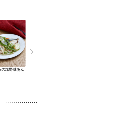
後（混合栄養）
）
低栄養予防
らの塩野菜あん
おからでヘルシー ト
レッドビートの牛肉
野菜とスズキ
マトファルシー
はさみ焼き
ル焼き