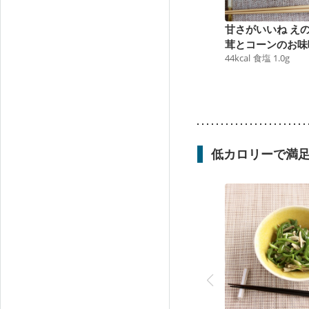
甘さがいいね え
茸とコーンのお味
44
kcal
食塩
1.0
g
低カロリーで満