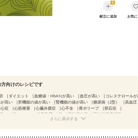
献立に追加
お気に
の方向けのレシピです
防
ダイエット
血糖値・HbA1cが高い
血圧が高い
コレステロール
値が高い
肝機能の値が高い
腎機能の値が高い
糖尿病（2型）
高血圧
狭心症
心筋梗塞
心臓弁膜症
心不全
胃ポリープ
胆石症
期）
非アルコール性脂肪肝
痔
慢性便秘症
過敏性腸症候群（IBS）
さらに表示する
糖尿病性腎症（第１期）
糖尿病性腎症（第２期）
CKD（ステージ１）
KD（ステージ３a）
乳がん（抗がん剤治療中）
乳がん（ホルモン療法
乳がん治療を終えた方・経過観察中の方など
食欲がない
妊娠中(初期