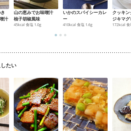
のき
山の恵みでお味噌汁
いかのスパイシーカレ
クッキン
噌汁
柚子胡椒風味
ー
ジキマグ
45
kcal
食塩
1.0
g
410
kcal
食塩
1.6
g
172
kcal
食
足したい