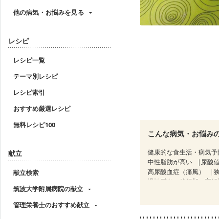
他の病気・お悩みを見る
レシピ
レシピ一覧
テーマ別レシピ
レシピ索引
おすすめ厳選レシピ
無料レシピ100
こんな病気・お悩み
健康的な食生活・病気予
献立
中性脂肪が高い
尿酸
高尿酸血症（痛風）
献立検索
慢性膵炎（移行期・寛解
筑波大学附属病院の献立
睡眠時無呼吸症候群
CKD（ステージ２）
C
管理栄養士のおすすめ献立
乳がん（放射線治療中）