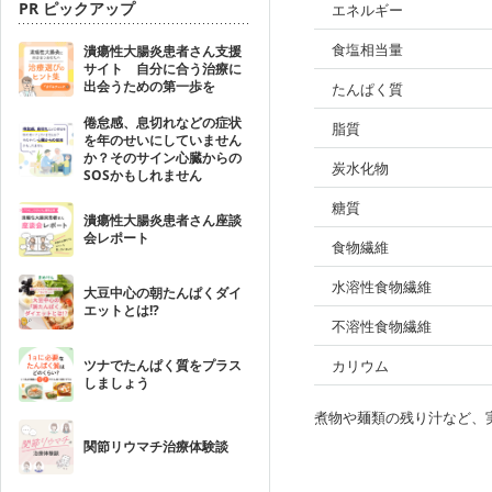
PR ピックアップ
エネルギー
食塩相当量
潰瘍性大腸炎患者さん支援
サイト 自分に合う治療に
出会うための第一歩を
たんぱく質
倦怠感、息切れなどの症状
脂質
を年のせいにしていません
か？そのサイン心臓からの
炭水化物
SOSかもしれません
糖質
潰瘍性大腸炎患者さん座談
会レポート
食物繊維
水溶性食物繊維
大豆中心の朝たんぱくダイ
エットとは!?
不溶性食物繊維
ツナでたんぱく質をプラス
カリウム
しましょう
煮物や麺類の残り汁など、
関節リウマチ治療体験談