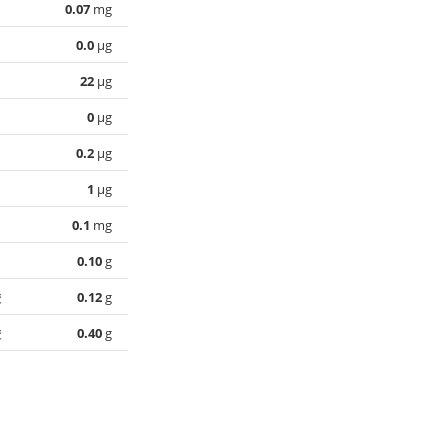
0.07
mg
0.0
µg
22
µg
0
µg
0.2
µg
1
µg
0.1
mg
0.10
g
酸
0.12
g
酸
0.40
g