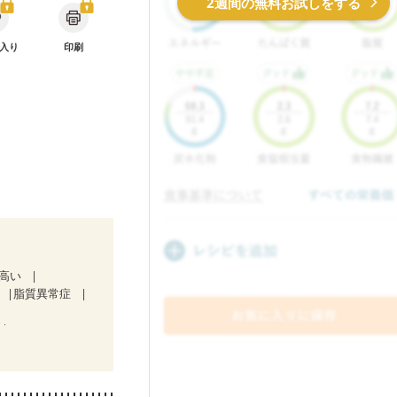
2週間の無料お試しをする
入り
印刷
が高い
脂質異常症
中）
)