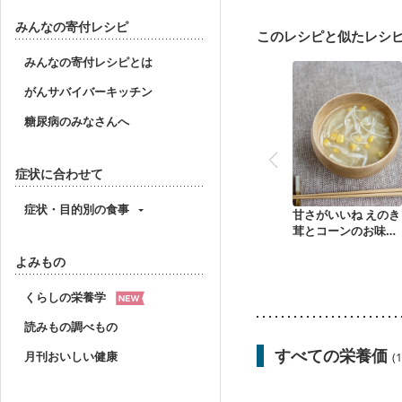
妊婦健診・体重増加が気
妊婦健診・血糖値が気に
みんなの寄付レシピ
このレシピと似たレシ
産後（ミルク）
骨折
貧血対策
ニキビ・肌
みんなの寄付レシピとは
がんサバイバーキッチン
糖尿病のみなさんへ
症状に合わせて
症状・目的別の食事
甘さがいいね えのき
茸とコーンのお味噌
汁
よみもの
くらしの栄養学
読みもの調べもの
すべての栄養価
月刊おいしい健康
(