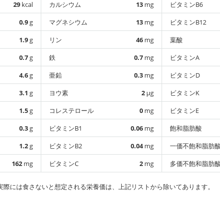
29
kcal
カルシウム
13
mg
ビタミンB6
0.9
g
マグネシウム
13
mg
ビタミンB12
1.9
g
リン
46
mg
葉酸
0.7
g
鉄
0.7
mg
ビタミンA
4.6
g
亜鉛
0.3
mg
ビタミンD
3.1
g
ヨウ素
2
µg
ビタミンK
1.5
g
コレステロール
0
mg
ビタミンE
0.3
g
ビタミンB1
0.06
mg
飽和脂肪酸
1.2
g
ビタミンB2
0.04
mg
一価不飽和脂肪
162
mg
ビタミンC
2
mg
多価不飽和脂肪
実際には食さないと想定される栄養価は、上記リストから除いてあります。