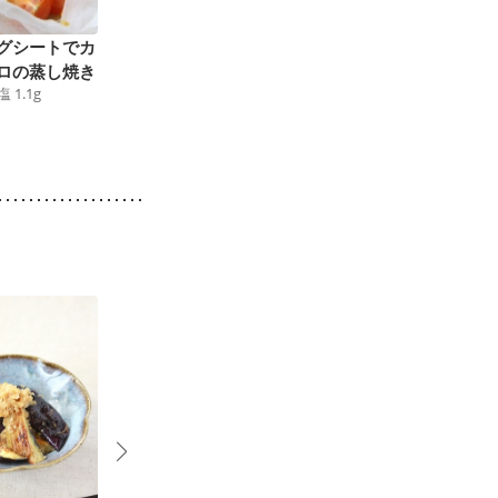
グシートでカ
さわらの塩野菜あんか
おからでヘルシー ト
ロの蒸し焼き
け
マトファルシー
塩
1.1
g
153
kcal
食塩
1.1
g
149
kcal
食塩
0.5
g
2