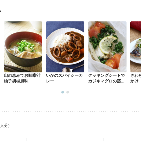
になる（初期）
妊婦健診・血圧が気になる（初期）
なる（初期）
妊娠高血圧(中期)
妊娠糖尿病(初期)
産後（母乳）
産
ピ
骨粗しょう症
関節リウマチ
乾癬
フレイル（年齢に合わせた体作り
荒れ
妊活中
更年期
山の恵みでお味噌汁
いかのスパイシーカ
クッキングシートで
さわ
柚子胡椒風味
レー
カジキマグロの蒸し
かけ
焼き
1人分)