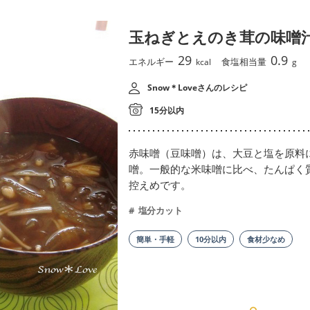
玉ねぎとえのき茸の味噌
29
0.9
エネルギー
食塩相当量
kcal
g
Snow＊Loveさんのレシピ
15分以内
赤味噌（豆味噌）は、大豆と塩を原料
噌。一般的な米味噌に比べ、たんぱく
控えめです。
塩分カット
簡単・手軽
10分以内
食材少なめ