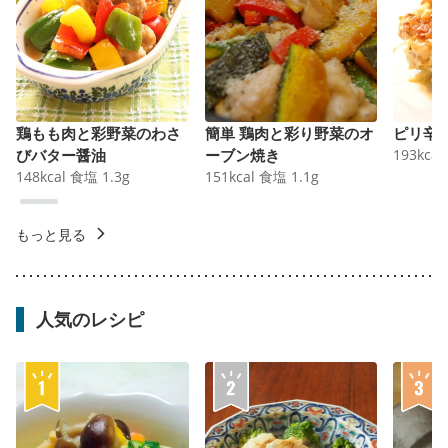
鶏もも肉と彩野菜のわさ
簡単 鶏肉と彩り野菜のオ
ピリ辛
びバター醤油
ーブン焼き
193
kcal
148
kcal
食塩
1.3
g
151
kcal
食塩
1.1
g
もっと見る
人気のレシピ