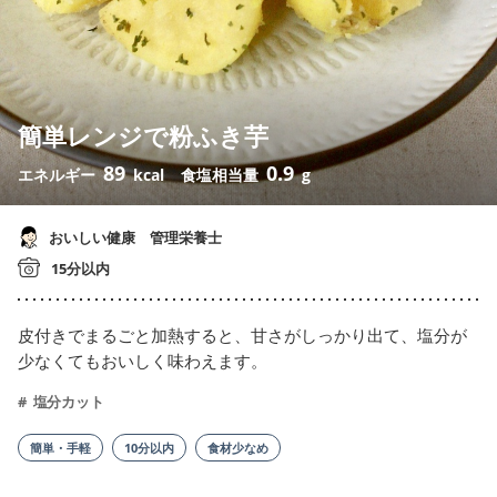
簡単レンジで粉ふき芋
89
0.9
エネルギー
kcal
食塩相当量
g
おいしい健康 管理栄養士
15分以内
皮付きでまるごと加熱すると、甘さがしっかり出て、塩分が
少なくてもおいしく味わえます。
塩分カット
簡単・手軽
10分以内
食材少なめ