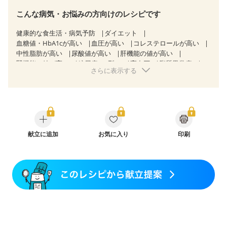
こんな病気・お悩みの方向けのレシピです
健康的な食生活・病気予防
ダイエット
血糖値・HbA1cが高い
血圧が高い
コレステロールが高い
中性脂肪が高い
尿酸値が高い
肝機能の値が高い
腎機能の値が高い
糖尿病（2型）
高血圧
脂質異常症
さらに表示する
高尿酸血症（痛風）
狭心症
心筋梗塞
心臓弁膜症
心不全
胃ポリープ
逆流性食道炎
胆石症
慢性膵炎（移行期・寛解期）
非アルコール性脂肪肝
痔
慢性便秘症
過敏性腸症候群（IBS）
睡眠時無呼吸症候群
糖尿病性腎症（第１期）
糖尿病性腎症（第２期）
CKD（ステージ１）
CKD（ステージ２）
乳がん（抗がん剤治療中）
献立に追加
お気に入り
乳がん（ホルモン療法中）
印刷
乳がん（放射線治療中）
乳がん治療を終えた方・経過観察中の方など
飲み込みにくい
食欲がない
妊娠中(初期)
妊婦健診・体重増加が気になる（初期）
妊婦健診・血圧が気になる（初期）
妊婦健診・血糖値が気になる（初期）
妊娠高血圧(中期)
妊娠糖尿病(初期)
産後（母乳）
産後（混合栄養）
産後（ミルク）
骨折
骨粗しょう症
関節リウマチ
乾癬
フレイル（年齢に合わせた体作り）
貧血対策