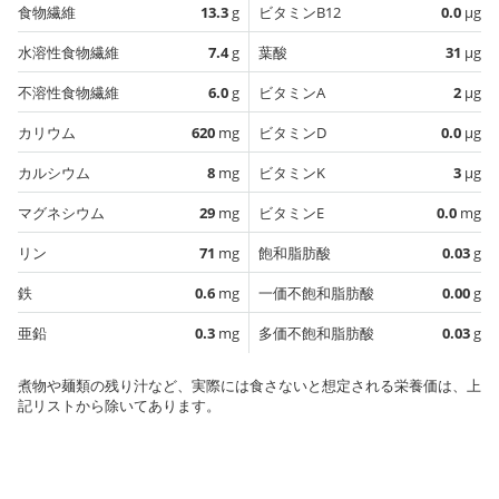
食物繊維
13.3
g
ビタミンB12
0.0
µg
水溶性食物繊維
7.4
g
葉酸
31
µg
不溶性食物繊維
6.0
g
ビタミンA
2
µg
カリウム
620
mg
ビタミンD
0.0
µg
カルシウム
8
mg
ビタミンK
3
µg
マグネシウム
29
mg
ビタミンE
0.0
mg
リン
71
mg
飽和脂肪酸
0.03
g
鉄
0.6
mg
一価不飽和脂肪酸
0.00
g
亜鉛
0.3
mg
多価不飽和脂肪酸
0.03
g
煮物や麺類の残り汁など、実際には食さないと想定される栄養価は、上
記リストから除いてあります。