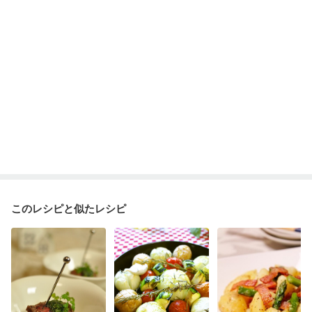
ニキビ・肌荒れ
妊活中
更年期
このレシピと似たレシピ