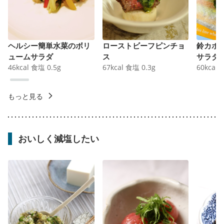
ヘルシー簡単水菜のボリ
ローストビーフピンチョ
鈴カボ
ュームサラダ
ス
サラダ
46
kcal
食塩
0.5
g
67
kcal
食塩
0.3
g
60
kcal
もっと見る
おいしく減塩したい