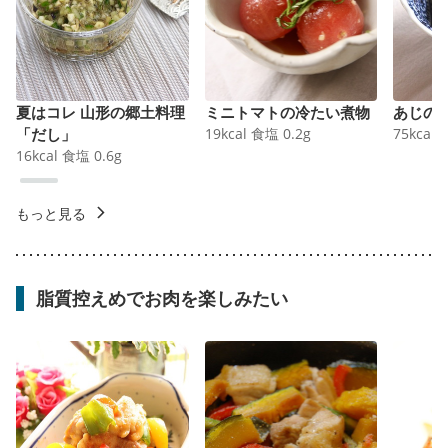
夏はコレ 山形の郷土料理
ミニトマトの冷たい煮物
あじの
「だし」
19
kcal
食塩
0.2
g
75
kcal
16
kcal
食塩
0.6
g
もっと見る
脂質控えめでお肉を楽しみたい