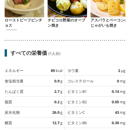
ローストビーフピンチ
チビコロ野菜のオーブ
アスパラとベーコンの
ョス
ン焼き
じゃがいも焼き
すべての栄養価
(1人分)
エネルギー
89
kcal
ヨウ素
2
µg
食塩相当量
0.9
g
コレステロール
0
mg
たんぱく質
2.7
g
ビタミンB1
0.14
mg
脂質
0.2
g
ビタミンB2
0.05
mg
炭水化物
26.0
g
ビタミンC
43
mg
糖質
12.7
g
ビタミンB6
0.30
mg