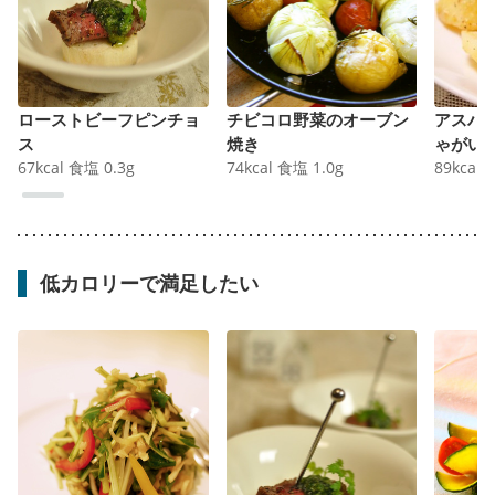
ローストビーフピンチョ
チビコロ野菜のオーブン
アスパ
ス
焼き
ゃがい
67
kcal
食塩
0.3
g
74
kcal
食塩
1.0
g
89
kcal
低カロリーで満足したい