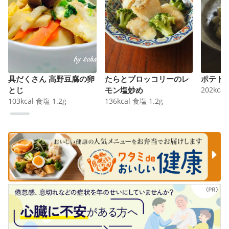
具だくさん 高野豆腐の卵
たらとブロッコリーのレ
ポテト
とじ
モン塩炒め
202
kcal
103
kcal
食塩
1.2
g
136
kcal
食塩
1.2
g