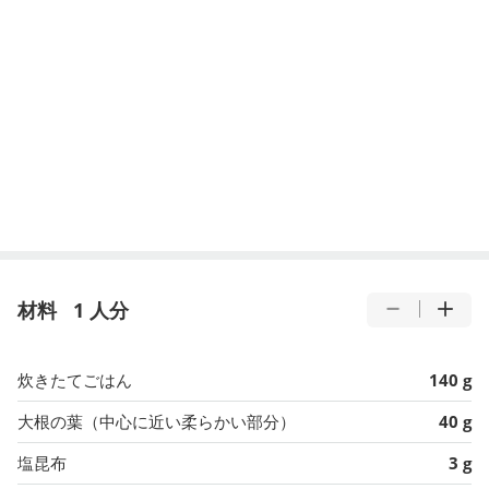
材料
1 人分
炊きたてごはん
140 g
大根の葉（中心に近い柔らかい部分）
40 g
塩昆布
3 g