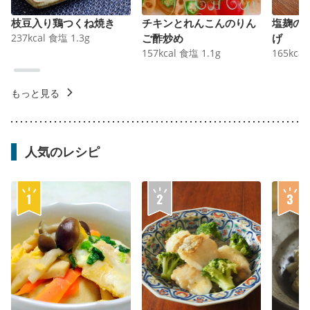
枝豆入り鶏つくね焼き
チキンとれんこんのりん
塩麹の
237
kcal
食塩
1.3
g
ご酢炒め
げ
157
kcal
食塩
1.1
g
165
kcal
もっと見る
人気のレシピ