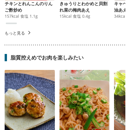
チキンとれんこんのりん
きゅうりとわかめと貝割
キャベ
ご酢炒め
れ菜の梅肉あえ
油あえ
157
kcal
食塩
1.1
g
15
kcal
食塩
0.4
g
34
kcal
もっと見る
脂質控えめでお肉を楽しみたい