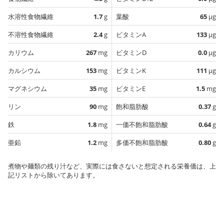
水溶性食物繊維
1.7
g
葉酸
65
µg
不溶性食物繊維
2.4
g
ビタミンA
133
µg
カリウム
267
mg
ビタミンD
0.0
µg
カルシウム
153
mg
ビタミンK
111
µg
マグネシウム
35
mg
ビタミンE
1.5
mg
リン
90
mg
飽和脂肪酸
0.37
g
鉄
1.8
mg
一価不飽和脂肪酸
0.64
g
亜鉛
1.2
mg
多価不飽和脂肪酸
0.80
g
煮物や麺類の残り汁など、実際には食さないと想定される栄養価は、上
記リストから除いてあります。