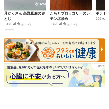
具だくさん 高野豆腐の卵
たらとブロッコリーのレ
ポテト
とじ
モン塩炒め
202
kcal
103
kcal
食塩
1.2
g
136
kcal
食塩
1.2
g