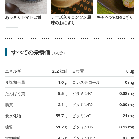
あっさりトマトご飯
チーズ入りコンソメ風
キャベツのおにぎり
味のおにぎり
すべての栄養価
(1人分)
エネルギー
252
kcal
ヨウ素
0
µg
食塩相当量
1.0
g
コレステロール
0
mg
たんぱく質
5.5
g
ビタミンB1
0.08
mg
脂質
2.1
g
ビタミンB2
0.09
mg
炭水化物
55.7
g
ビタミンC
21
mg
糖質
51.2
g
ビタミンB6
0.12
mg
食物繊維
4.5
g
ビタミンB12
0.0
µg