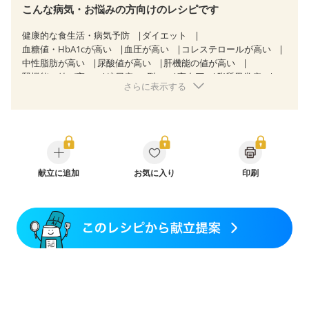
こんな病気・お悩みの方向けのレシピです
健康的な食生活・病気予防
ダイエット
血糖値・HbA1cが高い
血圧が高い
コレステロールが高い
中性脂肪が高い
尿酸値が高い
肝機能の値が高い
腎機能の値が高い
糖尿病（2型）
高血圧
脂質異常症
さらに表示する
高尿酸血症（痛風）
狭心症
心筋梗塞
心臓弁膜症
心不全
胃ポリープ
胆石症
慢性膵炎（移行期・寛解期）
非アルコール性脂肪肝
痔
慢性便秘症
過敏性腸症候群（IBS）
睡眠時無呼吸症候群
糖尿病性腎症（第１期）
糖尿病性腎症（第２期）
糖尿病性腎症（第３期）
CKD（ステージ１）
CKD（ステージ２）
献立に追加
CKD（ステージ３a）
お気に入り
印刷
乳がん（抗がん剤治療中）
乳がん（ホルモン療法中）
乳がん（放射線治療中）
乳がん治療を終えた方・経過観察中の方など
食欲がない
妊娠中(初期)
妊婦健診・体重増加が気になる（初期）
妊婦健診・血圧が気になる（初期）
妊婦健診・血糖値が気になる（初期）
妊娠高血圧(中期)
妊娠糖尿病(初期)
産後（母乳）
産後（混合栄養）
産後（ミルク）
骨折
骨粗しょう症
関節リウマチ
乾癬
低栄養予防
貧血対策
ニキビ・肌荒れ
妊活中