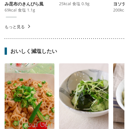
み昆布のきんぴら風
25
kcal
食塩
0.9
g
ヨソテ
69
kcal
食塩
1.1
g
200
kcal
もっと見る
おいしく減塩したい