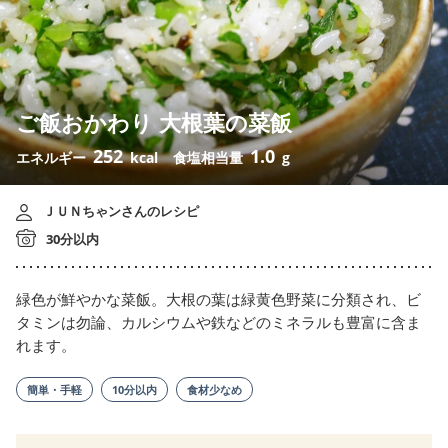
ご飯おかわり 大根葉の菜飯
252
1.0
エネルギー
kcal
食塩相当量
g
ＪＵＮちゃンさんのレシピ
30分以内
緑色が鮮やかな菜飯。大根の葉は緑黄色野菜に分類され、ビ
タミンは勿論、カルシウムや鉄などのミネラルも豊富に含ま
れます。
簡単・手軽
10分以内
食材少なめ