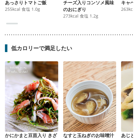
あっさりトマトご飯
チーズ入りコンソメ風味
キャベ
255
kcal
食塩
1.0
g
のおにぎり
263
kcal
273
kcal
食塩
1.2
g
低カロリーで満足したい
かにかまと豆苗入り きざ
なすと玉ねぎのお味噌汁
あじと