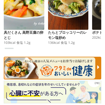
具だくさん 高野豆腐の卵
たらとブロッコリーのレ
ポテト
とじ
モン塩炒め
202
kcal
103
kcal
食塩
1.2
g
136
kcal
食塩
1.2
g