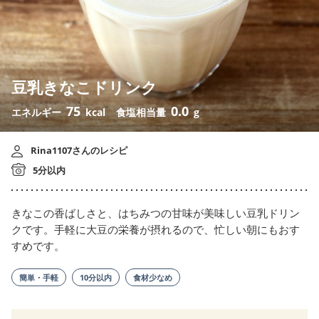
豆乳きなこドリンク
75
0.0
エネルギー
kcal
食塩相当量
g
Rina1107さんのレシピ
5分以内
きなこの香ばしさと、はちみつの甘味が美味しい豆乳ドリン
クです。手軽に大豆の栄養が摂れるので、忙しい朝にもおす
すめです。
簡単・手軽
10分以内
食材少なめ