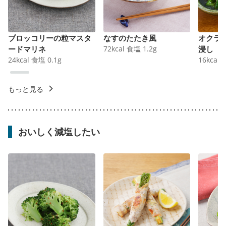
ブロッコリーの粒マスタ
なすのたたき風
オクラ
ードマリネ
72
kcal
食塩
1.2
g
浸し
24
kcal
食塩
0.1
g
16
kcal
もっと見る
おいしく減塩したい