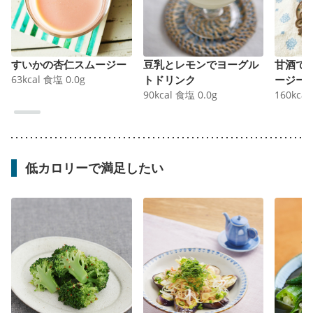
すいかの杏仁スムージー
豆乳とレモンでヨーグル
甘酒で
63
kcal
食塩
0.0
g
トドリンク
ージー
90
kcal
食塩
0.0
g
160
kcal
低カロリーで満足したい