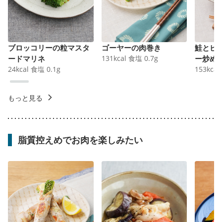
ブロッコリーの粒マスタ
ゴーヤーの肉巻き
鮭とピ
ードマリネ
131
kcal
食塩
0.7
g
ー炒め
24
kcal
食塩
0.1
g
153
kcal
もっと見る
脂質控えめでお肉を楽しみたい