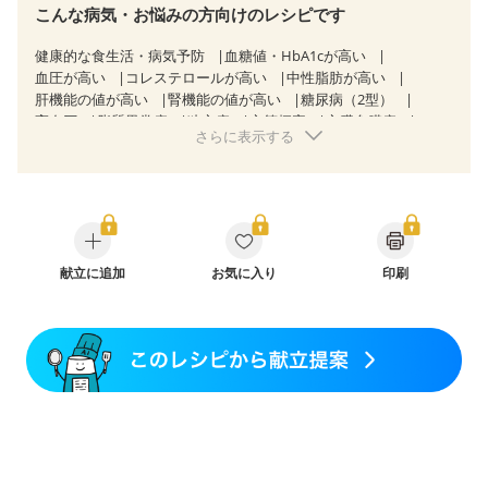
こんな病気・お悩みの方向けのレシピです
健康的な食生活・病気予防
血糖値・HbA1cが高い
血圧が高い
コレステロールが高い
中性脂肪が高い
肝機能の値が高い
腎機能の値が高い
糖尿病（2型）
高血圧
脂質異常症
狭心症
心筋梗塞
心臓弁膜症
さらに表示する
心不全
胃炎
胃ポリープ
逆流性食道炎
胆石症
慢性膵炎（移行期・寛解期）
非アルコール性脂肪肝
痔
過敏性腸症候群（IBS）
糖尿病性腎症（第１期）
糖尿病性腎症（第２期）
CKD（ステージ１）
CKD（ステージ２）
乳がん（抗がん剤治療中）
乳がん（ホルモン療法中）
乳がん（放射線治療中）
乳がん治療を終えた方・経過観察中の方など
献立に追加
お気に入り
食欲がない
印刷
妊娠中(初期)
妊婦健診・体重増加が気になる（初期）
妊婦健診・血糖値が気になる（初期）
妊娠糖尿病(初期)
骨折
骨粗しょう症
関節リウマチ
フレイル（年齢に合わせた体作り）
貧血対策
ニキビ・肌荒れ
妊活中
更年期