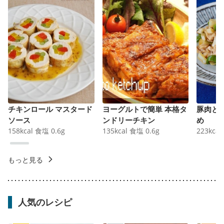
チキンロール マスタード
ヨーグルトで簡単 本格タ
豚肉と
ソース
ンドリーチキン
め
158
kcal
食塩
0.6
g
135
kcal
食塩
0.6
g
223
kcal
もっと見る
人気のレシピ