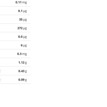
0.11
mg
0.1
µg
35
µg
272
µg
0.0
µg
6
µg
0.3
mg
1.12
g
酸
0.43
g
酸
0.09
g