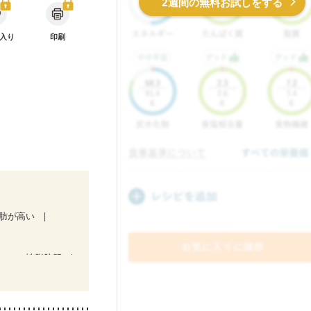
2週間の無料お試しをする
入り
印刷
肪が高い
コール性脂肪肝
）
ない
消化不良