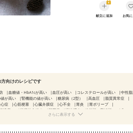
献立に追加
お気に
の方向けのレシピです
防
血糖値・HbA1cが高い
血圧が高い
コレステロールが高い
中性脂
の値が高い
腎機能の値が高い
糖尿病（2型）
高血圧
脂質異常症
狭心症
心筋梗塞
心臓弁膜症
心不全
胃炎
胃ポリープ
腸潰瘍）
逆流性食道炎
胆石症
慢性膵炎（移行期・寛解期）
非アル
さらに表示する
性腸症候群（IBS）
糖尿病性腎症（第１期）
糖尿病性腎症（第２期）
KD（ステージ２）
乳がん（抗がん剤治療中）
乳がん（ホルモン療法中
乳がん治療を終えた方・経過観察中の方など
飲み込みにくい
食欲が