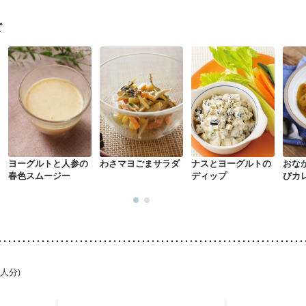
・体重増加が気になる（初期）
妊婦健診・血糖値が気になる（初期）
妊
混合栄養）
骨折
骨粗しょう症
関節リウマチ
フレイル（年齢に合わ
ピ
荒れ
妊活中
更年期
ヨーグルトと人参の
わさマヨごまサラダ
ナスとヨーグルトの
おな
春色スムージー
ディップ
びカ
1人分)