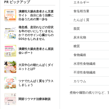
PR ピックアップ
エネルギー
食塩相当量
潰瘍性大腸炎患者さん支援
サイト 自分に合う治療に
出会うための第一歩を
たんぱく質
倦怠感、息切れなどの症状
脂質
を年のせいにしていません
か？そのサイン心臓からの
炭水化物
SOSかもしれません
糖質
潰瘍性大腸炎患者さん座談
会レポート
食物繊維
水溶性食物繊維
大豆中心の朝たんぱくダイ
エットとは!?
不溶性食物繊維
ツナでたんぱく質をプラス
カリウム
しましょう
煮物や麺類の残り汁など、
関節リウマチ治療体験談