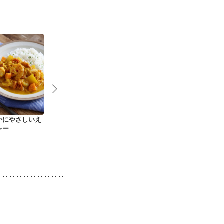
娠糖尿病(初期)
せた体作り）
かにやさしいえ
野菜たっぷり 温か
アイリッシュシチュ
鶏むね肉と大
レー
いヨーグルトスープ
ー
っさりカレー