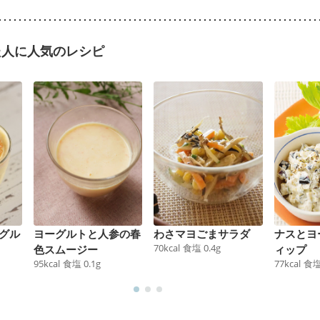
た人に人気のレシピ
グル
ヨーグルトと人参の春
わさマヨごまサラダ
ナスとヨ
70
kcal
食塩
0.4
g
色スムージー
ィップ
95
kcal
食塩
0.1
g
77
kcal
食