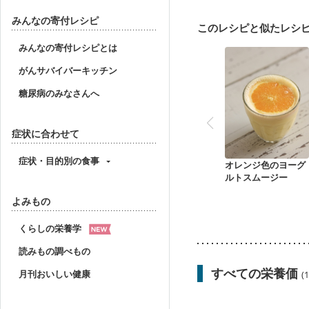
妊娠中(初期)
妊婦健診
産後（母乳）
産後（
みんなの寄付レシピ
このレシピと似たレシ
貧血対策
ニキビ・肌
みんなの寄付レシピとは
がんサバイバーキッチン
糖尿病のみなさんへ
症状に合わせて
症状・目的別の食事
オレンジ色のヨーグ
ルトスムージー
よみもの
くらしの栄養学
読みもの調べもの
すべての栄養価
月刊おいしい健康
(