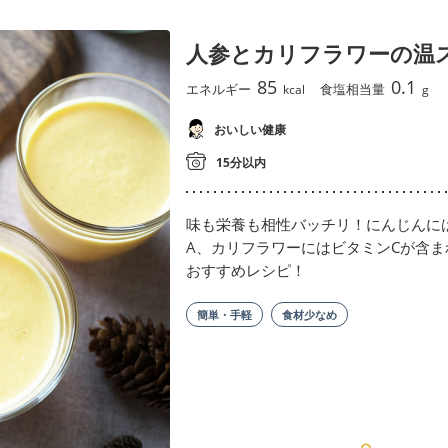
人参とカリフラワーの温
85
0.1
エネルギー
食塩相当量
kcal
g
おいしい健康
15分以内
味も栄養も相性バッチリ！にんじんに
A、カリフラワーにはビタミンCが含
おすすめレシピ！
簡単・手軽
食材少なめ