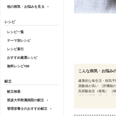
他の病気・お悩みを見る
レシピ
レシピ一覧
テーマ別レシピ
レシピ索引
おすすめ厳選レシピ
無料レシピ100
こんな病気・お悩み
健康的な食生活・病気予
献立
尿酸値が高い
肝機能
高尿酸血症（痛風）
献立検索
消化性潰瘍（胃・十二指
筑波大学附属病院の献立
痔
慢性便秘症
過敏
CKD（ステージ１）
C
管理栄養士のおすすめ献立
乳がん（放射線治療中）