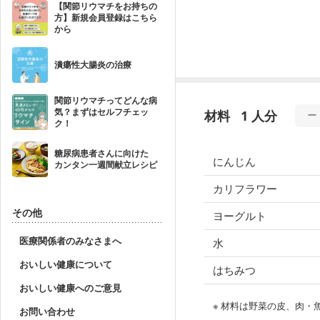
【関節リウマチをお持ちの
方】新規会員登録はこちら
から
潰瘍性大腸炎の治療
関節リウマチってどんな病
気？まずはセルフチェッ
材料
1 人分
ク！
糖尿病患者さんに向けた
にんじん
カンタン一週間献立レシピ
カリフラワー
その他
ヨーグルト
医療関係者のみなさまへ
水
おいしい健康について
はちみつ
おいしい健康へのご意見
※ 材料は野菜の皮、肉
お問い合わせ