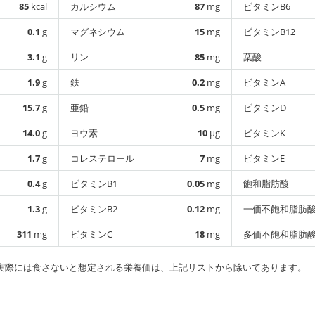
85
kcal
カルシウム
87
mg
ビタミンB6
0.1
g
マグネシウム
15
mg
ビタミンB12
3.1
g
リン
85
mg
葉酸
1.9
g
鉄
0.2
mg
ビタミンA
15.7
g
亜鉛
0.5
mg
ビタミンD
14.0
g
ヨウ素
10
µg
ビタミンK
1.7
g
コレステロール
7
mg
ビタミンE
0.4
g
ビタミンB1
0.05
mg
飽和脂肪酸
1.3
g
ビタミンB2
0.12
mg
一価不飽和脂肪
311
mg
ビタミンC
18
mg
多価不飽和脂肪
実際には食さないと想定される栄養価は、上記リストから除いてあります。