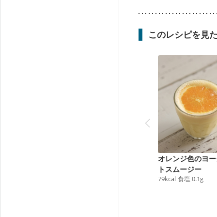
このレシピを見
オレンジ色のヨー
トスムージー
79
kcal
食塩
0.1
g