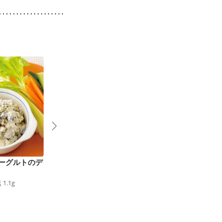
ーグルトのデ
おなかにやさしいえび
野菜たっぷり 温かい
1
カレー
ヨーグルトスープ
塩
1.1
g
500
kcal
食塩
2.5
g
71
kcal
食塩
1.1
g