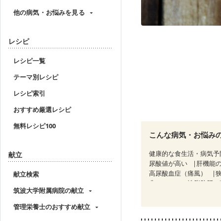
他の病気・お悩みを見る
レシピ
レシピ一覧
テーマ別レシピ
レシピ索引
おすすめ厳選レシピ
無料レシピ100
こんな病気・お悩み
健康的な食生活・病気予
献立
尿酸値が高い
肝機能
高尿酸血症（痛風）
献立検索
非アルコール性脂肪肝
筑波大学附属病院の献立
糖尿病性腎症（第２期）
乳がん（放射線治療中）
管理栄養士のおすすめ献立
妊婦健診・血糖値が気に