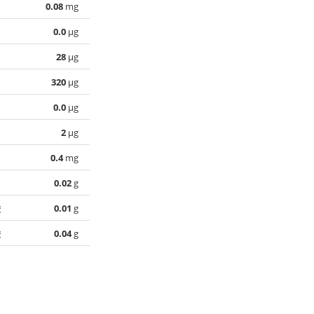
0.08
mg
0.0
µg
28
µg
320
µg
0.0
µg
2
µg
0.4
mg
0.02
g
酸
0.01
g
酸
0.04
g