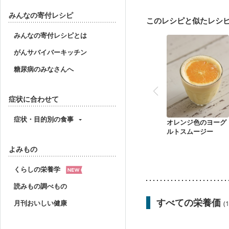
関節リウマチ
貧血対
みんなの寄付レシピ
このレシピと似たレシ
みんなの寄付レシピとは
がんサバイバーキッチン
糖尿病のみなさんへ
症状に合わせて
症状・目的別の食事
オレンジ色のヨーグ
ルトスムージー
よみもの
くらしの栄養学
読みもの調べもの
すべての栄養価
月刊おいしい健康
(