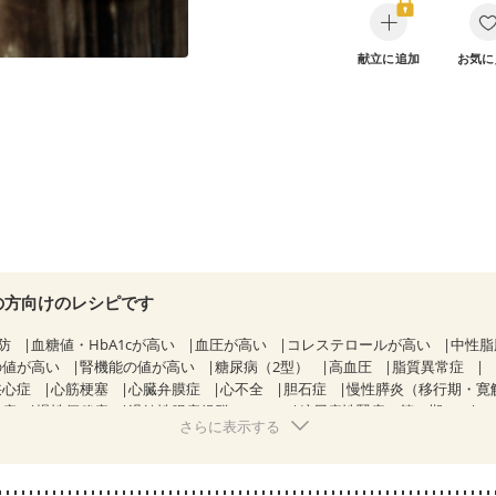
献立に追加
お気に
の方向けのレシピです
防
血糖値・HbA1cが高い
血圧が高い
コレステロールが高い
中性脂
の値が高い
腎機能の値が高い
糖尿病（2型）
高血圧
脂質異常症
狭心症
心筋梗塞
心臓弁膜症
心不全
胆石症
慢性膵炎（移行期・寛
痔
慢性便秘症
過敏性腸症候群（IBS）
糖尿病性腎症（第１期）
さらに表示する
CKD（ステージ１）
CKD（ステージ２）
CKD（ステージ３a）
飲み込みにくい
妊娠中(初期)
妊婦健診・体重増加が気になる（初期
なる（初期）
妊娠糖尿病(初期)
産後（母乳）
産後（混合栄養）
骨