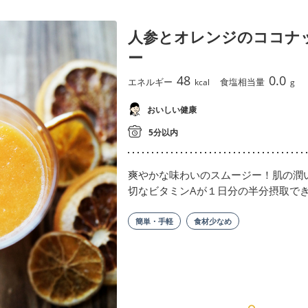
人参とオレンジのココナ
ー
48
0.0
エネルギー
食塩相当量
kcal
g
おいしい健康
5分以内
爽やかな味わいのスムージー！肌の潤
切なビタミンAが１日分の半分摂取で
簡単・手軽
食材少なめ