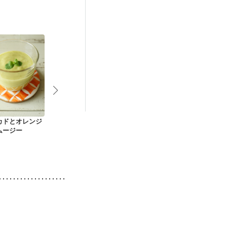
カドとオレンジ
パプリカスムージー
フルーツローズヒッ
お手軽オレン
ムージー
プティー
シー