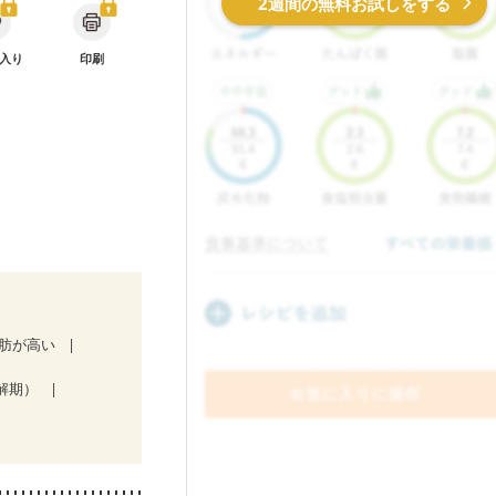
2週間の無料お試しをする
入り
印刷
肪が高い
解期）
）
折