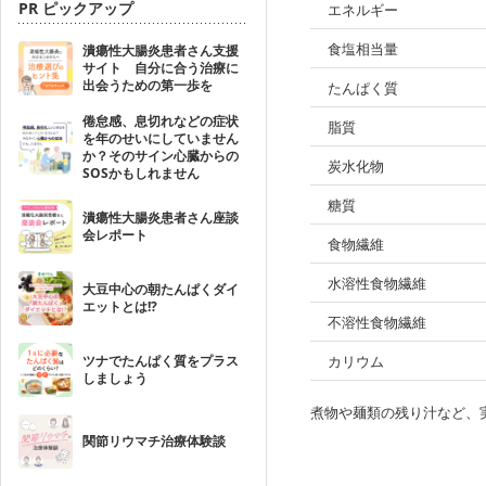
PR ピックアップ
エネルギー
食塩相当量
潰瘍性大腸炎患者さん支援
サイト 自分に合う治療に
出会うための第一歩を
たんぱく質
倦怠感、息切れなどの症状
脂質
を年のせいにしていません
か？そのサイン心臓からの
炭水化物
SOSかもしれません
糖質
潰瘍性大腸炎患者さん座談
会レポート
食物繊維
水溶性食物繊維
大豆中心の朝たんぱくダイ
エットとは!?
不溶性食物繊維
ツナでたんぱく質をプラス
カリウム
しましょう
煮物や麺類の残り汁など、
関節リウマチ治療体験談