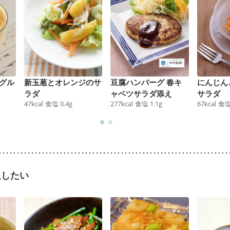
グル
新玉葱とオレンジのサ
豆腐ハンバーグ 春キ
にんじん
ラダ
ャベツサラダ添え
サラダ
47
kcal
食塩
0.4
g
277
kcal
食塩
1.1
g
67
kcal
食
足したい