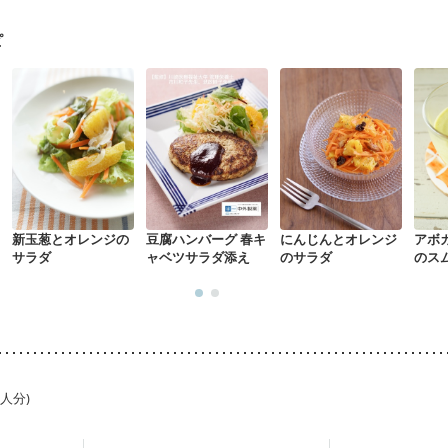
策
ニキビ・肌荒れ
妊活中
更年期
ピ
新玉葱とオレンジの
豆腐ハンバーグ 春キ
にんじんとオレンジ
アボ
サラダ
ャベツサラダ添え
のサラダ
のス
1人分)