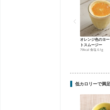
オレンジ色のヨー
トスムージー
79
kcal
食塩
0.1
g
低カロリーで満