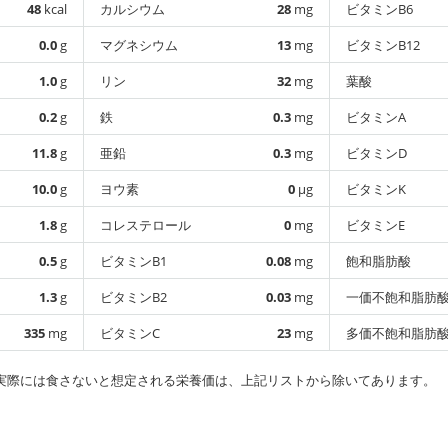
48
kcal
カルシウム
28
mg
ビタミンB6
0.0
g
マグネシウム
13
mg
ビタミンB12
1.0
g
リン
32
mg
葉酸
0.2
g
鉄
0.3
mg
ビタミンA
11.8
g
亜鉛
0.3
mg
ビタミンD
10.0
g
ヨウ素
0
µg
ビタミンK
1.8
g
コレステロール
0
mg
ビタミンE
0.5
g
ビタミンB1
0.08
mg
飽和脂肪酸
1.3
g
ビタミンB2
0.03
mg
一価不飽和脂肪
335
mg
ビタミンC
23
mg
多価不飽和脂肪
実際には食さないと想定される栄養価は、上記リストから除いてあります。