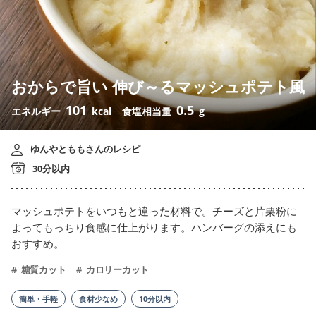
おからで旨い 伸び～るマッシュポテト風
101
0.5
エネルギー
kcal
食塩相当量
g
ゆんやとももさんのレシピ
30分以内
マッシュポテトをいつもと違った材料で。チーズと片栗粉に
よってもっちり食感に仕上がります。ハンバーグの添えにも
おすすめ。
糖質カット
カロリーカット
簡単・手軽
食材少なめ
10分以内