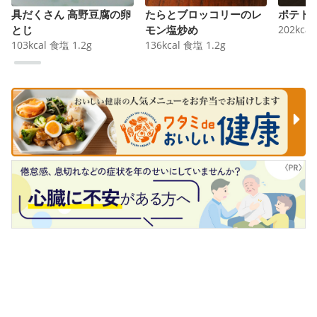
具だくさん 高野豆腐の卵
たらとブロッコリーのレ
ポテト
とじ
モン塩炒め
202
kcal
103
kcal
食塩
1.2
g
136
kcal
食塩
1.2
g