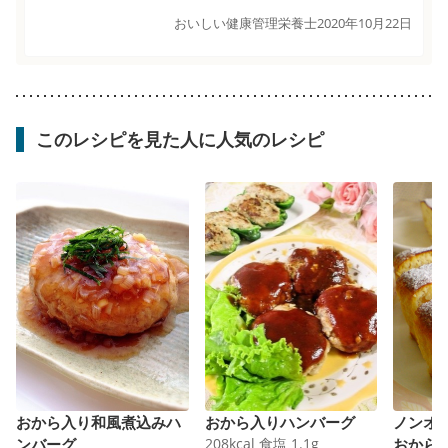
おいしい健康管理栄養士
2020年10月22日
このレシピを見た人に人気のレシピ
おから入り和風煮込みハ
おから入りハンバーグ
ノンオ
ンバーグ
208
kcal
食塩
1.1
g
おから