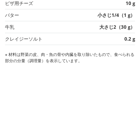
ピザ用チーズ
10 g
バター
小さじ1/4（1 g）
牛乳
大さじ2（30 g）
クレイジーソルト
0.2 g
※ 材料は野菜の皮、肉・魚の骨や内臓を取り除いたもので、食べられる
部分の分量（調理量）を表示しています。