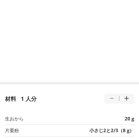
材料
1 人分
生おから
20 g
片栗粉
小さじ2と2/3（8 g）