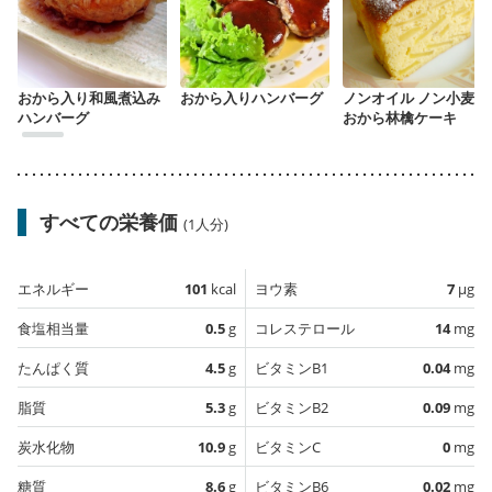
おから入り和風煮込み
おから入りハンバーグ
ノンオイル ノン小麦粉
ハンバーグ
おから林檎ケーキ
すべての栄養価
(1人分)
エネルギー
101
kcal
ヨウ素
7
µg
食塩相当量
0.5
g
コレステロール
14
mg
たんぱく質
4.5
g
ビタミンB1
0.04
mg
脂質
5.3
g
ビタミンB2
0.09
mg
炭水化物
10.9
g
ビタミンC
0
mg
糖質
8.6
g
ビタミンB6
0.02
mg