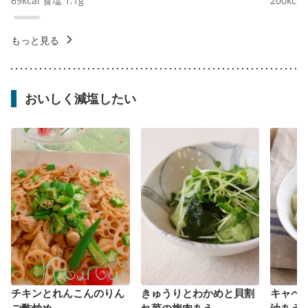
69
kcal
食塩
1.1
g
200
kcal
もっと見る
おいしく減塩したい
チキンとれんこんのりん
きゅうりとわかめと貝割
キャベ
ご酢炒め
れ菜の梅肉あえ
油あえ