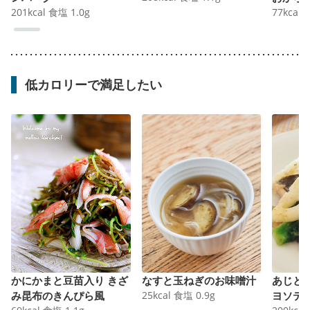
201
kcal
食塩
1.0
g
77
kcal
低カロリーで満足したい
かにかまと豆苗入り きざ
なすと玉ねぎのお味噌汁
あじと
み昆布のきんぴら風
25
kcal
食塩
0.9
g
ヨソテ