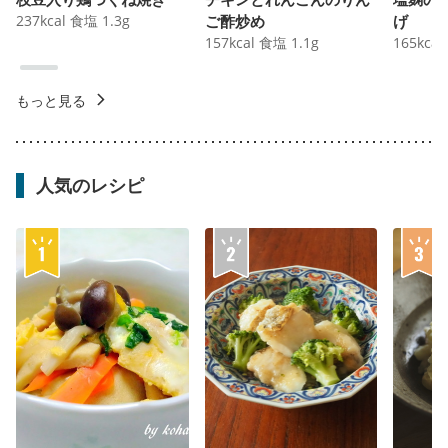
237
kcal
食塩
1.3
g
ご酢炒め
げ
157
kcal
食塩
1.1
g
165
kcal
もっと見る
人気のレシピ