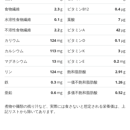
食物繊維
2.3
g
ビタミンB12
0.4
µg
水溶性食物繊維
0.1
g
葉酸
7
µg
不溶性食物繊維
2.2
g
ビタミンA
42
µg
カリウム
124
mg
ビタミンD
0.1
µg
カルシウム
113
mg
ビタミンK
3
µg
マグネシウム
13
mg
ビタミンE
0.2
mg
リン
124
mg
飽和脂肪酸
2.91
g
鉄
0.3
mg
一価不飽和脂肪酸
1.26
g
亜鉛
0.6
mg
多価不飽和脂肪酸
0.52
g
煮物や麺類の残り汁など、実際には食さないと想定される栄養価は、上
記リストから除いてあります。