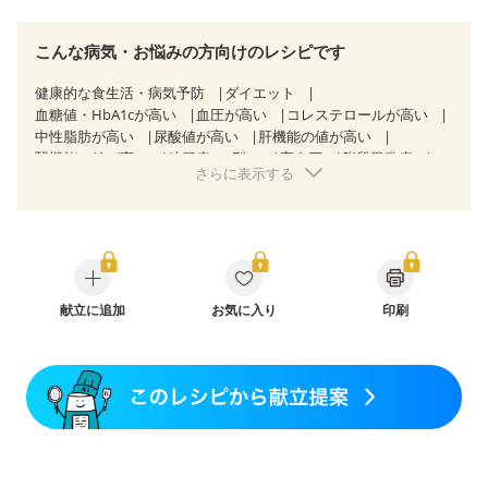
こんな病気・お悩みの方向けのレシピです
健康的な食生活・病気予防
ダイエット
血糖値・HbA1cが高い
血圧が高い
コレステロールが高い
中性脂肪が高い
尿酸値が高い
肝機能の値が高い
腎機能の値が高い
糖尿病（2型）
高血圧
脂質異常症
さらに表示する
高尿酸血症（痛風）
胆石症
慢性膵炎（移行期・寛解期）
非アルコール性脂肪肝
痔
過敏性腸症候群（IBS）
睡眠時無呼吸症候群
糖尿病性腎症（第１期）
糖尿病性腎症（第２期）
糖尿病性腎症（第３期）
CKD（ステージ１）
CKD（ステージ２）
乳がん（抗がん剤治療中）
乳がん（ホルモン療法中）
乳がん（放射線治療中）
献立に追加
お気に入り
印刷
乳がん治療を終えた方・経過観察中の方など
妊娠中(初期)
妊婦健診・体重増加が気になる（初期）
妊婦健診・血圧が気になる（初期）
妊婦健診・血糖値が気になる（初期）
妊娠高血圧(中期)
妊娠糖尿病(初期)
産後（母乳）
産後（混合栄養）
産後（ミルク）
骨折
関節リウマチ
乾癬
フレイル（年齢に合わせた体作り）
貧血対策
ニキビ・肌荒れ
妊活中
更年期