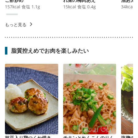
157
kcal
食塩
1.1
g
15
kcal
食塩
0.4
g
34
kcal
もっと見る
脂質控えめでお肉を楽しみたい
枝豆入り鶏つくね焼き
チキンとれんこんのりん
塩麹の