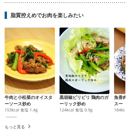
脂質控えめでお肉を楽しみたい
牛肉と小松菜のオイスタ
黒胡椒ビリビリ 鶏肉のガ
魚香肉
ーソース炒め
ーリック炒め
スー
153
kcal
食塩
1.4
g
124
kcal
食塩
0.9
g
184
kcal
もっと見る