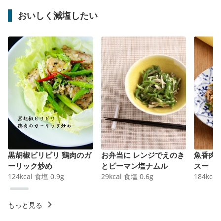
おいしく減塩したい
黒胡椒ビリビリ 鶏肉のガ
お弁当に レンジでえのき
魚香肉
ーリック炒め
とピーマン塩ナムル
スー
124
kcal
食塩
0.9
g
29
kcal
食塩
0.6
g
184
kcal
もっと見る