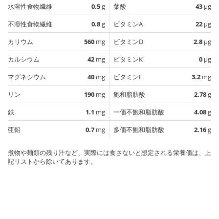
水溶性食物繊維
0.5
g
葉酸
43
µg
不溶性食物繊維
0.8
g
ビタミンA
22
µg
カリウム
560
mg
ビタミンD
2.8
µg
カルシウム
42
mg
ビタミンK
0
µg
マグネシウム
40
mg
ビタミンE
3.2
mg
リン
190
mg
飽和脂肪酸
2.78
g
鉄
1.1
mg
一価不飽和脂肪酸
4.08
g
亜鉛
0.7
mg
多価不飽和脂肪酸
2.16
g
煮物や麺類の残り汁など、実際には食さないと想定される栄養価は、上
記リストから除いてあります。