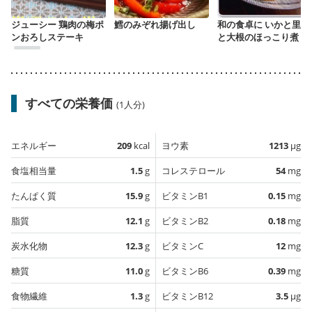
ジューシー 鶏肉の梅ポ
鱈のみぞれ揚げ出し
和の食卓に いかと里芋
ンおろしステーキ
と大根のほっこり煮
すべての栄養価
(1人分)
エネルギー
209
kcal
ヨウ素
1213
µg
食塩相当量
1.5
g
コレステロール
54
mg
たんぱく質
15.9
g
ビタミンB1
0.15
mg
脂質
12.1
g
ビタミンB2
0.18
mg
炭水化物
12.3
g
ビタミンC
12
mg
糖質
11.0
g
ビタミンB6
0.39
mg
食物繊維
1.3
g
ビタミンB12
3.5
µg