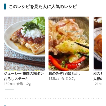
このレシピを見た人に人気のレシピ
ジューシー 鶏肉の梅ポン
鱈のみぞれ揚げ出し
和の食
おろしステーキ
152
kcal
食塩
0.7
g
大根の
150
kcal
食塩
1.2
g
121
kcal