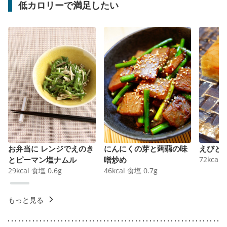
低カロリーで満足したい
お弁当に レンジでえのき
にんにくの芽と蒟蒻の味
えびと
とピーマン塩ナムル
噌炒め
72
kcal
29
kcal
食塩
0.6
g
46
kcal
食塩
0.7
g
もっと見る