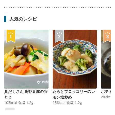
人気のレシピ
具だくさん 高野豆腐の卵
たらとブロッコリーのレ
ポテト
とじ
モン塩炒め
202
kcal
103
kcal
食塩
1.2
g
136
kcal
食塩
1.2
g