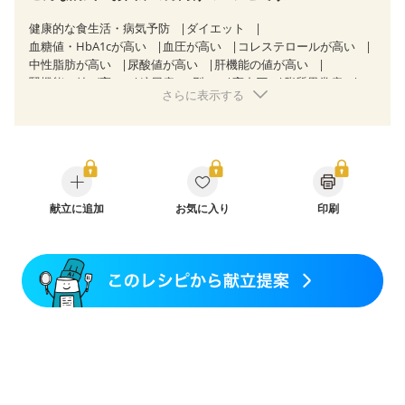
健康的な食生活・病気予防
ダイエット
血糖値・HbA1cが高い
血圧が高い
コレステロールが高い
中性脂肪が高い
尿酸値が高い
肝機能の値が高い
腎機能の値が高い
糖尿病（2型）
高血圧
脂質異常症
さらに表示する
高尿酸血症（痛風）
狭心症
心筋梗塞
心臓弁膜症
心不全
逆流性食道炎
胆石症
慢性膵炎（移行期・寛解期）
痔
慢性便秘症
過敏性腸症候群（IBS）
糖尿病性腎症（第３期）
CKD（ステージ１）
CKD（ステージ２）
CKD（ステージ３a）
乳がん（抗がん剤治療中）
乳がん（ホルモン療法中）
献立に追加
お気に入り
乳がん（放射線治療中）
印刷
乳がん治療を終えた方・経過観察中の方など
飲み込みにくい
食欲がない
妊娠中(初期)
妊婦健診・体重増加が気になる（初期）
妊婦健診・血圧が気になる（初期）
妊婦健診・血糖値が気になる（初期）
妊娠高血圧(中期)
妊娠糖尿病(初期)
産後（母乳）
産後（混合栄養）
産後（ミルク）
骨折
骨粗しょう症
関節リウマチ
乾癬
フレイル（年齢に合わせた体作り）
低栄養予防
貧血対策
ニキビ・肌荒れ
妊活中
更年期