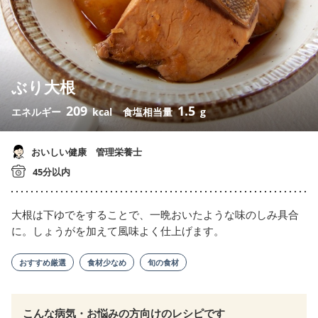
ぶり大根
209
1.5
エネルギー
kcal
食塩相当量
g
おいしい健康 管理栄養士
45分以内
大根は下ゆでをすることで、一晩おいたような味のしみ具合
に。しょうがを加えて風味よく仕上げます。
おすすめ厳選
食材少なめ
旬の食材
こんな病気・お悩みの方向けのレシピです