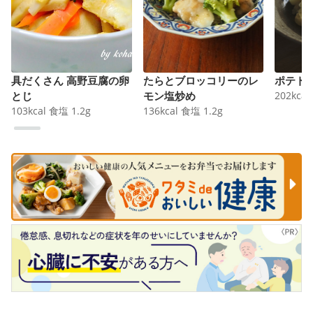
具だくさん 高野豆腐の卵
たらとブロッコリーのレ
ポテト
とじ
モン塩炒め
202
kcal
103
kcal
食塩
1.2
g
136
kcal
食塩
1.2
g