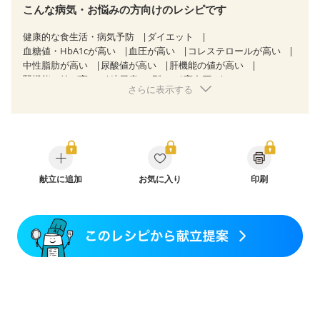
こんな病気・お悩みの方向けのレシピです
健康的な食生活・病気予防
ダイエット
血糖値・HbA1cが高い
血圧が高い
コレステロールが高い
中性脂肪が高い
尿酸値が高い
肝機能の値が高い
腎機能の値が高い
糖尿病（2型）
高血圧
さらに表示する
高尿酸血症（痛風）
胃ポリープ
逆流性食道炎
胆石症
慢性膵炎（移行期・寛解期）
非アルコール性脂肪肝
痔
過敏性腸症候群（IBS）
睡眠時無呼吸症候群
糖尿病性腎症（第１期）
糖尿病性腎症（第２期）
糖尿病性腎症（第３期）
CKD（ステージ１）
CKD（ステージ２）
CKD（ステージ３a）
乳がん（抗がん剤治療中）
献立に追加
お気に入り
乳がん（ホルモン療法中）
印刷
乳がん（放射線治療中）
乳がん治療を終えた方・経過観察中の方など
胃がん（抗がん剤治療中）
胃がん治療を終えた方・経過観察中の方
大腸がん治療を終えた方・経過観察中の方
大腸がん（抗がん剤治療中）
大腸がん（放射線治療中）
飲み込みにくい
味の感じ方が変わった
食欲がない
消化不良
産後（母乳）
産後（混合栄養）
産後（ミルク）
骨折
骨粗しょう症
関節リウマチ