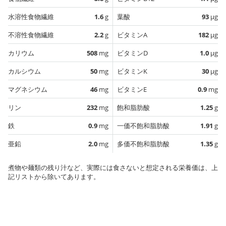
水溶性食物繊維
1.6
g
葉酸
93
µg
不溶性食物繊維
2.2
g
ビタミンA
182
µg
カリウム
508
mg
ビタミンD
1.0
µg
カルシウム
50
mg
ビタミンK
30
µg
マグネシウム
46
mg
ビタミンE
0.9
mg
リン
232
mg
飽和脂肪酸
1.25
g
鉄
0.9
mg
一価不飽和脂肪酸
1.91
g
亜鉛
2.0
mg
多価不飽和脂肪酸
1.35
g
煮物や麺類の残り汁など、実際には食さないと想定される栄養価は、上
記リストから除いてあります。