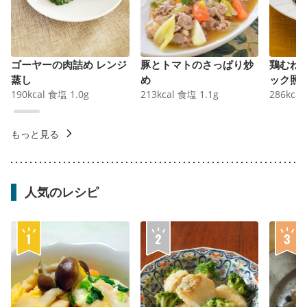
ゴーヤーの肉詰め レンジ
豚とトマトのさっぱり炒
鶏むね
蒸し
め
ック照
190
kcal
食塩
1.0
g
213
kcal
食塩
1.1
g
286
kcal
もっと見る
人気のレシピ