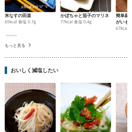
米なすの田楽
かぼちゃと茄子のマリネ
簡単副
65
kcal
食塩
0.7
g
77
kcal
食塩
0.4
g
がいも
67
kcal
もっと見る
おいしく減塩したい