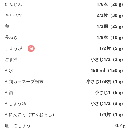
にんじん
1/6本（20 g）
キャベツ
2/3枚（30 g）
卵
1/2個（25 g）
長ねぎ
1/8本（10 g）
しょうが
1/2片（5 g）
ごま油
小さじ1/2（2 g）
A 水
150 ml（150 g）
A 鶏ガラスープ粉末
小さじ1/3強（1 g）
A 酒
小さじ1（5 g）
A しょうゆ
小さじ1/2（3 g）
A にんにく（すりおろし）
1/4片（1 g）
塩、こしょう
0.2 g