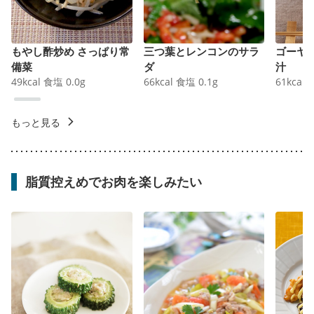
もやし酢炒め さっぱり常
三つ葉とレンコンのサラ
ゴーヤ
備菜
ダ
汁
49
kcal
食塩
0.0
g
66
kcal
食塩
0.1
g
61
kcal
もっと見る
脂質控えめでお肉を楽しみたい