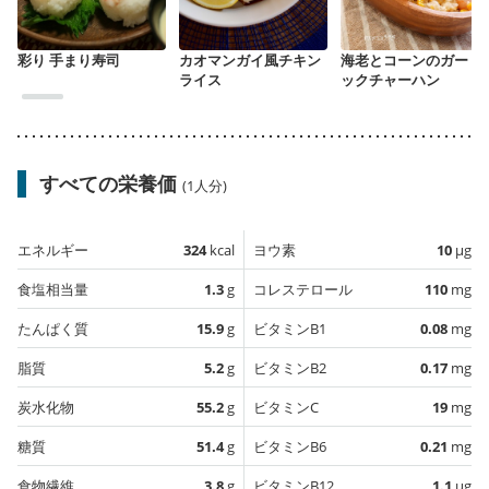
彩り 手まり寿司
カオマンガイ風チキン
海老とコーンのガーリ
ライス
ックチャーハン
すべての栄養価
(1人分)
エネルギー
324
kcal
ヨウ素
10
µg
食塩相当量
1.3
g
コレステロール
110
mg
たんぱく質
15.9
g
ビタミンB1
0.08
mg
脂質
5.2
g
ビタミンB2
0.17
mg
炭水化物
55.2
g
ビタミンC
19
mg
糖質
51.4
g
ビタミンB6
0.21
mg
食物繊維
3.8
g
ビタミンB12
1.1
µg