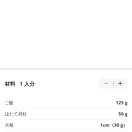
材料
1 人分
ご飯
125 g
ほたて貝柱
50 g
大根
1cm（30 g）