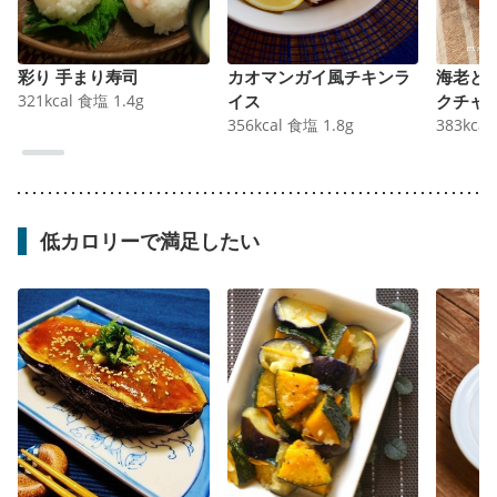
彩り 手まり寿司
カオマンガイ風チキンラ
海老と
321
kcal
食塩
1.4
g
イス
クチャ
356
kcal
食塩
1.8
g
383
kcal
低カロリーで満足したい