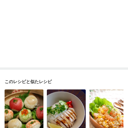
乾癬
フレイル（年齢に合わせた体作り）
貧血対策
ニキビ・肌荒れ
妊活中
更年期
このレシピと似たレシピ