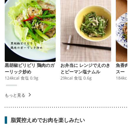
黒胡椒ビリビリ 鶏肉のガ
お弁当に レンジでえのき
魚香肉
ーリック炒め
とピーマン塩ナムル
スー
124
kcal
食塩
0.9
g
29
kcal
食塩
0.6
g
184
kcal
もっと見る
脂質控えめでお肉を楽しみたい