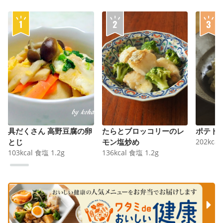
具だくさん 高野豆腐の卵
たらとブロッコリーのレ
ポテト
とじ
モン塩炒め
202
kcal
103
kcal
食塩
1.2
g
136
kcal
食塩
1.2
g