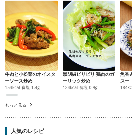
牛肉と小松菜のオイスタ
黒胡椒ビリビリ 鶏肉のガ
魚香肉
ーソース炒め
ーリック炒め
スー
153
kcal
食塩
1.4
g
124
kcal
食塩
0.9
g
184
kcal
もっと見る
人気のレシピ