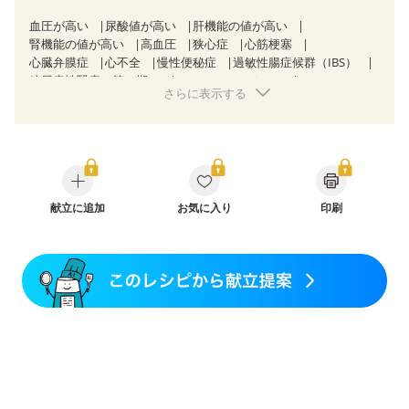
血圧が高い
尿酸値が高い
肝機能の値が高い
腎機能の値が高い
高血圧
狭心症
心筋梗塞
心臓弁膜症
心不全
慢性便秘症
過敏性腸症候群（IBS）
糖尿病性腎症（第３期）
CKD（ステージ１）
さらに表示する
CKD（ステージ２）
CKD（ステージ３a）
CKD（ステージ３b）
透析
乳がん（抗がん剤治療中）
乳がん（ホルモン療法中）
乳がん（放射線治療中）
乳がん治療を終えた方・経過観察中の方など
味の感じ方が変わった
妊娠中(初期)
妊婦健診・体重増加が気になる（初期）
妊婦健診・血圧が気になる（初期）
献立に追加
お気に入り
印刷
妊婦健診・血糖値が気になる（初期）
妊娠高血圧(中期)
妊娠糖尿病(初期)
産後（母乳）
産後（混合栄養）
骨粗しょう症
関節リウマチ
低栄養予防
貧血対策
ニキビ・肌荒れ
妊活中
更年期