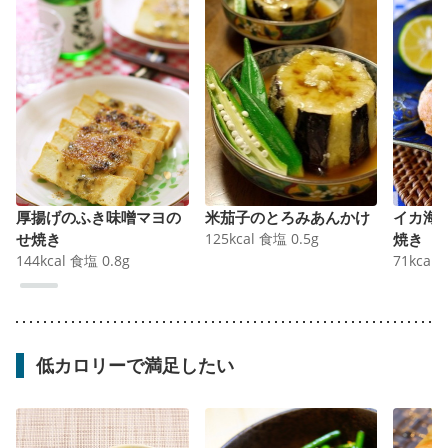
厚揚げのふき味噌マヨの
米茄子のとろみあんかけ
イカ海
せ焼き
125
kcal
食塩
0.5
g
焼き
144
kcal
食塩
0.8
g
71
kcal
低カロリーで満足したい