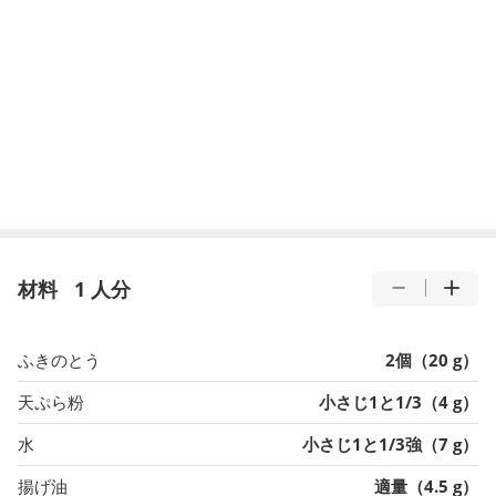
材料
1 人分
ふきのとう
2個（20 g）
天ぷら粉
小さじ1と1/3（4 g）
水
小さじ1と1/3強（7 g）
揚げ油
適量（4.5 g）