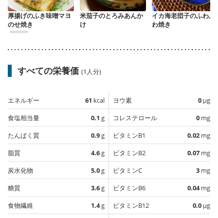
厚揚げのふき味噌マヨ
米茄子のとろみあんか
イカ海老団子のふわふ
のせ焼き
け
わ焼き
すべての栄養価
(1人分)
エネルギー
61
kcal
ヨウ素
0
µg
食塩相当量
0.1
g
コレステロール
0
mg
たんぱく質
0.9
g
ビタミンB1
0.02
mg
脂質
4.6
g
ビタミンB2
0.07
mg
炭水化物
5.0
g
ビタミンC
3
mg
糖質
3.6
g
ビタミンB6
0.04
mg
食物繊維
1.4
g
ビタミンB12
0.0
µg