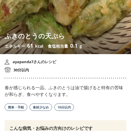
ふきのとうの天ぷら
61
0.1
エネルギー
kcal
食塩相当量
g
ayapanda7さんのレシピ
30分以内
春が感じられる一品。ふきのとうは油で揚げると特有の苦味
が和らぎ、食べやすくなります。
簡単・手軽
食材少なめ
10分以内
こんな病気・お悩みの方向けのレシピです