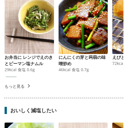
お弁当に レンジでえのき
にんにくの芽と蒟蒻の味
えびと
とピーマン塩ナムル
噌炒め
72
kcal
29
kcal
食塩
0.6
g
46
kcal
食塩
0.7
g
もっと見る
おいしく減塩したい