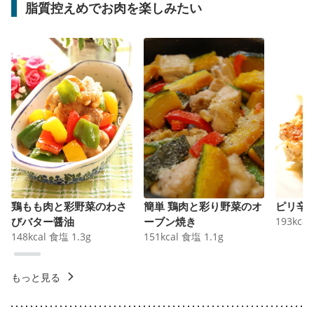
脂質控えめでお肉を楽しみたい
鶏もも肉と彩野菜のわさ
簡単 鶏肉と彩り野菜のオ
ピリ辛
びバター醤油
ーブン焼き
193
kcal
148
kcal
食塩
1.3
g
151
kcal
食塩
1.1
g
もっと見る