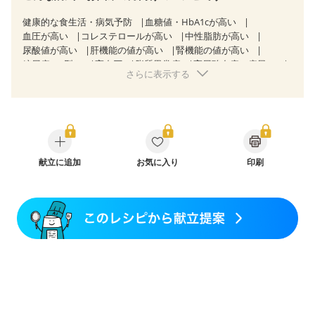
健康的な食生活・病気予防
血糖値・HbA1cが高い
血圧が高い
コレステロールが高い
中性脂肪が高い
尿酸値が高い
肝機能の値が高い
腎機能の値が高い
糖尿病（2型）
高血圧
脂質異常症
高尿酸血症（痛風）
さらに表示する
狭心症
心筋梗塞
心臓弁膜症
心不全
胃炎
胃ポリープ
逆流性食道炎
胆石症
慢性膵炎（移行期・寛解期）
非アルコール性脂肪肝
痔
慢性便秘症
過敏性腸症候群（IBS）
糖尿病性腎症（第１期）
糖尿病性腎症（第２期）
CKD（ステージ１）
CKD（ステージ２）
乳がん（放射線治療中）
献立に追加
飲み込みにくい
お気に入り
食欲がない
印刷
妊娠中(初期)
妊婦健診・体重増加が気になる（初期）
妊婦健診・血糖値が気になる（初期）
妊娠糖尿病(初期)
産後（母乳）
産後（混合栄養）
産後（ミルク）
骨折
関節リウマチ
フレイル（年齢に合わせた体作り）
貧血対策
ニキビ・肌荒れ
更年期