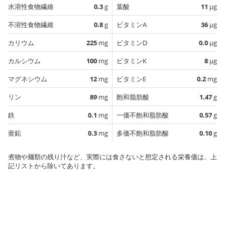
水溶性食物繊維
0.3
g
葉酸
11
µg
不溶性食物繊維
0.8
g
ビタミンA
36
µg
カリウム
225
mg
ビタミンD
0.0
µg
カルシウム
100
mg
ビタミンK
8
µg
マグネシウム
12
mg
ビタミンE
0.2
mg
リン
89
mg
飽和脂肪酸
1.47
g
鉄
0.1
mg
一価不飽和脂肪酸
0.57
g
亜鉛
0.3
mg
多価不飽和脂肪酸
0.10
g
煮物や麺類の残り汁など、実際には食さないと想定される栄養価は、上
記リストから除いてあります。