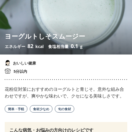
ヨーグルトしそスムージー
82
0.1
エネルギー
kcal
食塩相当量
g
おいしい健康
5分以内
花粉症対策におすすめのヨーグルトと青じそ。意外な組み合
わせですが、爽やかな味わいで、クセになる美味しさです。
簡単・手軽
食材少なめ
旬の食材
こんな病気・お悩みの方向けのレシピです