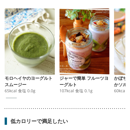
モロヘイヤのヨーグルト
ジャーで簡単 フルーツヨ
かぼち
スムージー
ーグルト
かソル
65
kcal
食塩
0.0
g
107
kcal
食塩
0.1
g
60
kcal
低カロリーで満足したい