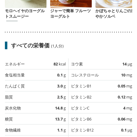
モロヘイヤのヨーグル
ジャーで簡単 フルーツ
かぼちゃとりんごの爽
トスムージー
ヨーグルト
やかソルベ
すべての栄養価
(1人分)
エネルギー
82
kcal
ヨウ素
14
µg
食塩相当量
0.1
g
コレステロール
10
mg
たんぱく質
3.0
g
ビタミンB1
0.05
mg
脂質
2.5
g
ビタミンB2
0.12
mg
炭水化物
14.8
g
ビタミンC
4
mg
糖質
13.7
g
ビタミンB6
0.06
mg
食物繊維
1.1
g
ビタミンB12
0.1
µg