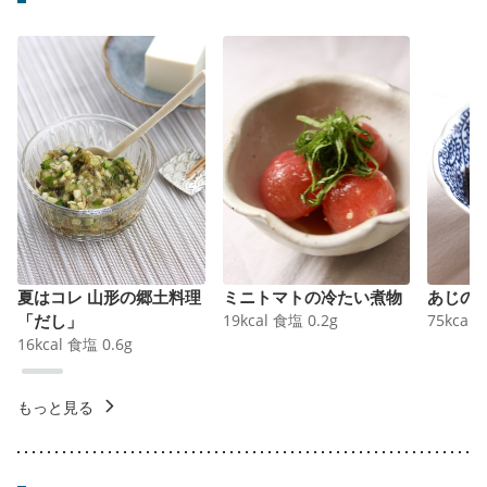
夏はコレ 山形の郷土料理
ミニトマトの冷たい煮物
あじの
「だし」
19
kcal
食塩
0.2
g
75
kcal
16
kcal
食塩
0.6
g
もっと見る