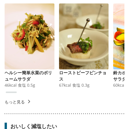
ヘルシー簡単水菜のボリ
ローストビーフピンチョ
鈴カボ
ュームサラダ
ス
サラダ
46
kcal
食塩
0.5
g
67
kcal
食塩
0.3
g
60
kcal
もっと見る
おいしく減塩したい