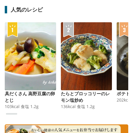
人気のレシピ
具だくさん 高野豆腐の卵
たらとブロッコリーのレ
ポテト
とじ
モン塩炒め
202
kcal
103
kcal
食塩
1.2
g
136
kcal
食塩
1.2
g