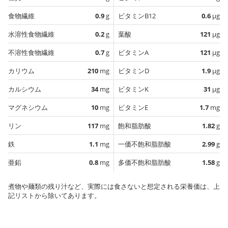
食物繊維
0.9
g
ビタミンB12
0.6
µg
水溶性食物繊維
0.2
g
葉酸
121
µg
不溶性食物繊維
0.7
g
ビタミンA
121
µg
カリウム
210
mg
ビタミンD
1.9
µg
カルシウム
34
mg
ビタミンK
31
µg
マグネシウム
10
mg
ビタミンE
1.7
mg
リン
117
mg
飽和脂肪酸
1.82
g
鉄
1.1
mg
一価不飽和脂肪酸
2.99
g
亜鉛
0.8
mg
多価不飽和脂肪酸
1.58
g
煮物や麺類の残り汁など、実際には食さないと想定される栄養価は、上
記リストから除いてあります。