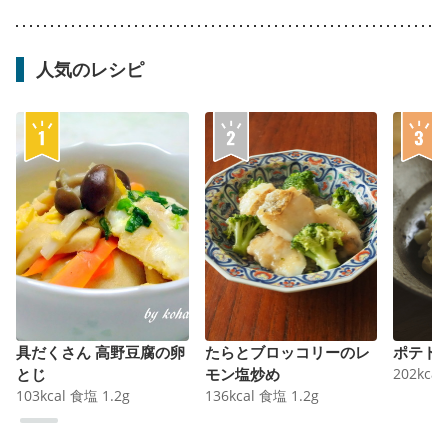
人気のレシピ
具だくさん 高野豆腐の卵
たらとブロッコリーのレ
ポテト
とじ
モン塩炒め
202
kcal
103
kcal
食塩
1.2
g
136
kcal
食塩
1.2
g