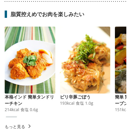
脂質控えめでお肉を楽しみたい
本格インド 簡単タンドリ
ピリ辛豚ごぼう
簡単 
ーチキン
193
kcal
食塩
1.0
g
ーブン
214
kcal
食塩
0.6
g
151
kcal
もっと見る