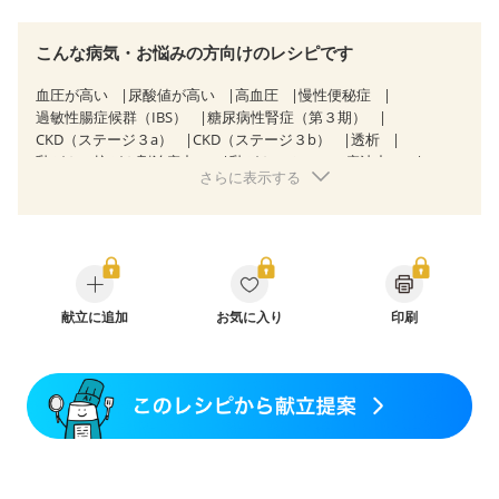
こんな病気・お悩みの方向けのレシピです
血圧が高い
尿酸値が高い
高血圧
慢性便秘症
過敏性腸症候群（IBS）
糖尿病性腎症（第３期）
CKD（ステージ３a）
CKD（ステージ３b）
透析
乳がん（抗がん剤治療中）
乳がん（ホルモン療法中）
さらに表示する
乳がん（放射線治療中）
乳がん治療を終えた方・経過観察中の方など
飲み込みにくい
産後（ミルク）
骨折
骨粗しょう症
関節リウマチ
低栄養予防
貧血対策
ニキビ・肌荒れ
妊活中
更年期
献立に追加
お気に入り
印刷