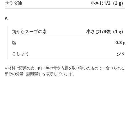
サラダ油
小さじ1/2（2 g）
A
鶏がらスープの素
小さじ1/3強（1 g）
塩
0.3 g
こしょう
少々
※ 材料は野菜の皮、肉・魚の骨や内臓を取り除いたもので、食べられる
部分の分量（調理量）を表示しています。