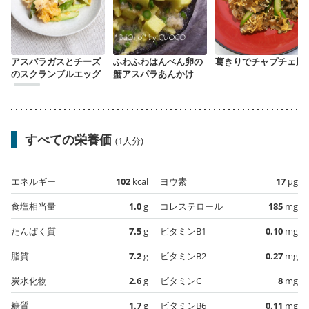
アスパラガスとチーズ
ふわふわはんぺん卵の
葛きりでチャプチェ風
のスクランブルエッグ
蟹アスパラあんかけ
すべての栄養価
(1人分)
エネルギー
102
kcal
ヨウ素
17
µg
食塩相当量
1.0
g
コレステロール
185
mg
たんぱく質
7.5
g
ビタミンB1
0.10
mg
脂質
7.2
g
ビタミンB2
0.27
mg
炭水化物
2.6
g
ビタミンC
8
mg
糖質
1.7
g
ビタミンB6
0.11
mg