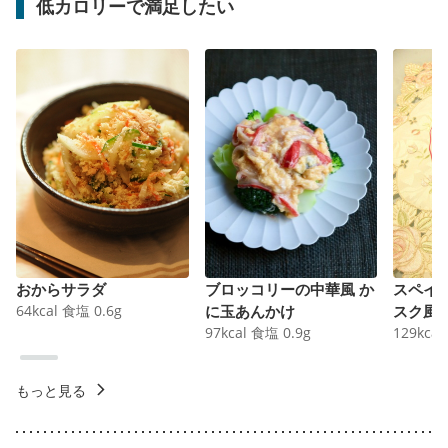
低カロリーで満足したい
おからサラダ
ブロッコリーの中華風 か
スペイ
64
kcal
食塩
0.6
g
に玉あんかけ
スク風
97
kcal
食塩
0.9
g
129
kcal
もっと見る