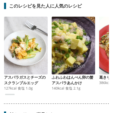
このレシピを見た人に人気のレシピ
アスパラガスとチーズの
ふわふわはんぺん卵の蟹
葛きり
スクランブルエッグ
アスパラあんかけ
386
kcal
127
kcal
食塩
1.0
g
140
kcal
食塩
2.1
g