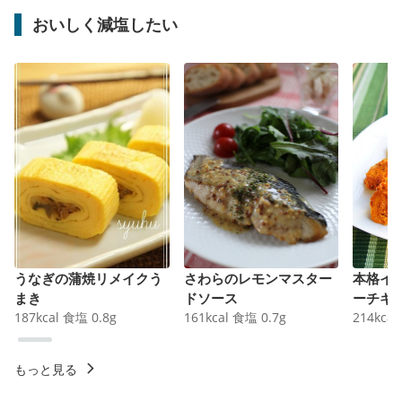
おいしく減塩したい
うなぎの蒲焼リメイクう
さわらのレモンマスター
本格イ
まき
ドソース
ーチキ
187
kcal
食塩
0.8
g
161
kcal
食塩
0.7
g
214
kcal
もっと見る