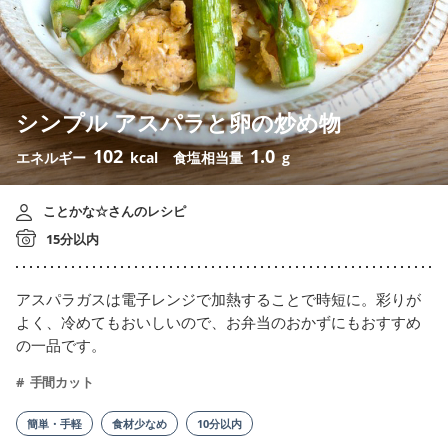
シンプル アスパラと卵の炒め物
102
1.0
エネルギー
kcal
食塩相当量
g
ことかな☆さんのレシピ
15分以内
アスパラガスは電子レンジで加熱することで時短に。彩りが
よく、冷めてもおいしいので、お弁当のおかずにもおすすめ
の一品です。
手間カット
簡単・手軽
食材少なめ
10分以内