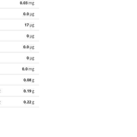
0.03
mg
0.0
µg
17
µg
0
µg
0.0
µg
0
µg
0.0
mg
0.08
g
酸
0.19
g
酸
0.22
g