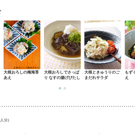
・経過観察中の方
大腸がん（抗がん剤治療中）
大腸がん（放射線治療
がない
消化不良
妊娠中(初期)
妊婦健診・体重増加が気になる（初期）
ピ
る（初期）
妊婦健診・血糖値が気になる（初期）
妊娠高血圧(中期)
妊
混合栄養）
産後（ミルク）
骨折
骨粗しょう症
関節リウマチ
低栄
荒れ
更年期
大根おろしの梅海苔
大根おろしでさっぱ
大根ときゅうりのご
もず
あえ
り なすの揚げびたし
まだれサラダ
え
1人分)