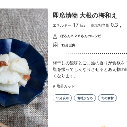
即席漬物 大根の梅和え
17
0.3
エネルギー
食塩相当量
kcal
g
ぽろん５２６さんのレシピ
15分以内
梅干しの酸味とごま油の香りが食欲を
塩を振ってしんなりさせるとあえ物の
くなります。
塩分カット
10分以内
食材少なめ
旬の食材