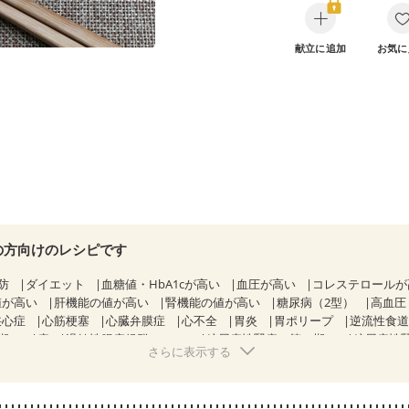
献立に追加
お気に
の方向けのレシピです
防
ダイエット
血糖値・HbA1cが高い
血圧が高い
コレステロール
値が高い
肝機能の値が高い
腎機能の値が高い
糖尿病（2型）
高血圧
狭心症
心筋梗塞
心臓弁膜症
心不全
胃炎
胃ポリープ
逆流性食
期）
痔
過敏性腸症候群（IBS）
糖尿病性腎症（第１期）
糖尿病性
さらに表示する
CKD（ステージ１）
CKD（ステージ２）
CKD（ステージ３a）
透
）
乳がん（ホルモン療法中）
乳がん（放射線治療中）
経過観察中の方など
胃がん（抗がん剤治療中）
胃がん治療を終えた方