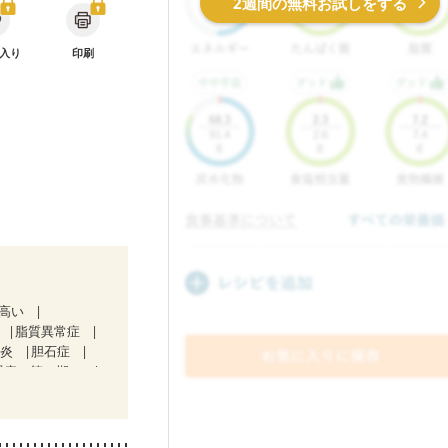
2週間の無料お試しをする
入り
印刷
が高い
脂質異常症
道炎
胆石症
腎症（第２期）
析
・経過観察中の方