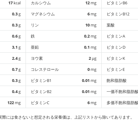
17
kcal
カルシウム
12
mg
ビタミンB6
0.3
g
マグネシウム
6
mg
ビタミンB12
0.3
g
リン
10
mg
葉酸
0.6
g
鉄
0.2
mg
ビタミンA
3.1
g
亜鉛
0.1
mg
ビタミンD
2.4
g
ヨウ素
2
µg
ビタミンK
0.7
g
コレステロール
0
mg
ビタミンE
0.3
g
ビタミンB1
0.01
mg
飽和脂肪酸
0.4
g
ビタミンB2
0.01
mg
一価不飽和脂肪
122
mg
ビタミンC
6
mg
多価不飽和脂肪
実際には食さないと想定される栄養価は、上記リストから除いてあります。