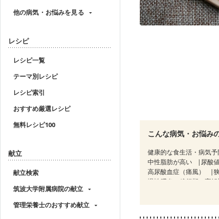
他の病気・お悩みを見る
レシピ
レシピ一覧
テーマ別レシピ
レシピ索引
おすすめ厳選レシピ
無料レシピ100
こんな病気・お悩み
健康的な食生活・病気予
献立
中性脂肪が高い
尿酸
高尿酸血症（痛風）
献立検索
慢性膵炎（移行期・寛解
筑波大学附属病院の献立
糖尿病性腎症（第３期）
乳がん（抗がん剤治療中
管理栄養士のおすすめ献立
乳がん治療を終えた方・