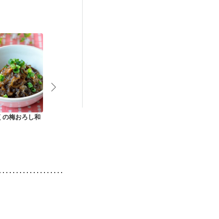
中）
娠糖尿病(初期)
養予防
くの梅おろし和
大根とグレープフル
グレープフルーツと
すし酢で作る
ーツの甘酢漬け
大根のさわやかサラ
ろし和え
ダ