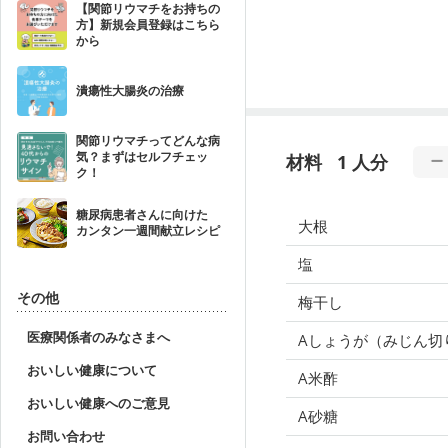
【関節リウマチをお持ちの
方】新規会員登録はこちら
から
潰瘍性大腸炎の治療
関節リウマチってどんな病
気？まずはセルフチェッ
材料
1 人分
ク！
糖尿病患者さんに向けた
大根
カンタン一週間献立レシピ
塩
その他
梅干し
医療関係者のみなさまへ
Aしょうが（みじん切
おいしい健康について
A米酢
おいしい健康へのご意見
A砂糖
お問い合わせ