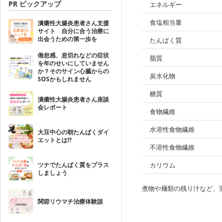
PR ピックアップ
エネルギー
食塩相当量
潰瘍性大腸炎患者さん支援
サイト 自分に合う治療に
出会うための第一歩を
たんぱく質
倦怠感、息切れなどの症状
脂質
を年のせいにしていません
か？そのサイン心臓からの
炭水化物
SOSかもしれません
糖質
潰瘍性大腸炎患者さん座談
会レポート
食物繊維
水溶性食物繊維
大豆中心の朝たんぱくダイ
エットとは!?
不溶性食物繊維
ツナでたんぱく質をプラス
カリウム
しましょう
煮物や麺類の残り汁など、
関節リウマチ治療体験談