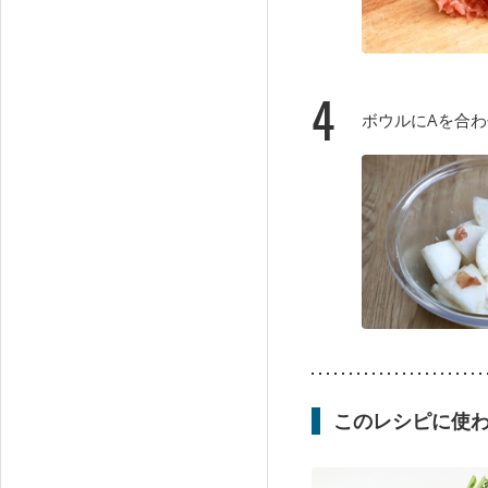
4
ボウルにAを合
このレシピに使