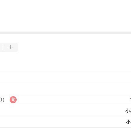
り)
小
小