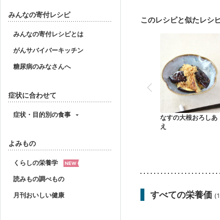
大腸がん治療を終えた方
飲み込みにくい
食欲
みんなの寄付レシピ
このレシピと似たレシ
妊婦健診・血圧が気にな
産後（母乳）
産後（
みんなの寄付レシピとは
貧血対策
ニキビ・肌
がんサバイバーキッチン
糖尿病のみなさんへ
症状に合わせて
症状・目的別の食事
なすの大根おろしあ
え
よみもの
くらしの栄養学
読みもの調べもの
すべての栄養価
月刊おいしい健康
(