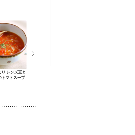
後（混合栄養）
）
貧血対策
こり レンズ豆と
定食屋さん風 具沢山
鶏肉とトマトミルク
薄切り大根と
のトマトスープ
お味噌汁
スープ
ツの味噌汁