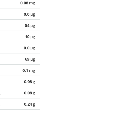
0.08
mg
0.0
µg
54
µg
10
µg
0.0
µg
69
µg
0.1
mg
0.08
g
酸
0.08
g
酸
0.24
g