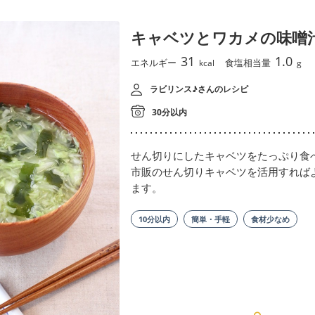
キャベツとワカメの味噌
31
1.0
エネルギー
食塩相当量
kcal
g
ラビリンス♪さんのレシピ
30分以内
せん切りにしたキャベツをたっぷり食
市販のせん切りキャベツを活用すれば
ます。
10分以内
簡単・手軽
食材少なめ