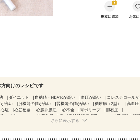
献立に追加
お気に
の方向けのレシピです
防
ダイエット
血糖値・HbA1cが高い
血圧が高い
コレステロール
値が高い
肝機能の値が高い
腎機能の値が高い
糖尿病（2型）
高血圧
狭心症
心筋梗塞
心臓弁膜症
心不全
胃ポリープ
胆石症
期）
非アルコール性脂肪肝
痔
過敏性腸症候群（IBS）
睡眠時無呼
さらに表示する
糖尿病性腎症（第２期）
CKD（ステージ１）
CKD（ステージ２）
）
乳がん（ホルモン療法中）
乳がん（放射線治療中）
経過観察中の方など
味の感じ方が変わった
食欲がない
妊娠中(初期)