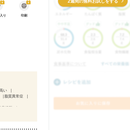
2週間の無料お試しをする
入り
印刷
が高い
脂質異常症
吸症候群