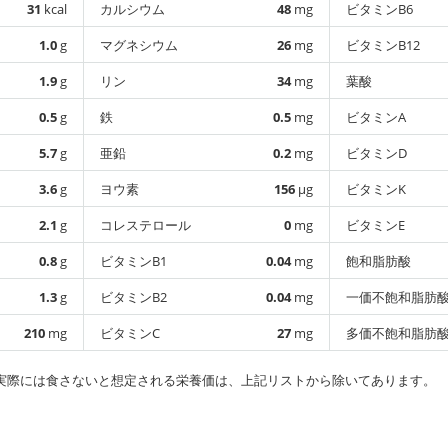
31
kcal
カルシウム
48
mg
ビタミンB6
1.0
g
マグネシウム
26
mg
ビタミンB12
1.9
g
リン
34
mg
葉酸
0.5
g
鉄
0.5
mg
ビタミンA
5.7
g
亜鉛
0.2
mg
ビタミンD
3.6
g
ヨウ素
156
µg
ビタミンK
2.1
g
コレステロール
0
mg
ビタミンE
0.8
g
ビタミンB1
0.04
mg
飽和脂肪酸
1.3
g
ビタミンB2
0.04
mg
一価不飽和脂肪
210
mg
ビタミンC
27
mg
多価不飽和脂肪
実際には食さないと想定される栄養価は、上記リストから除いてあります。