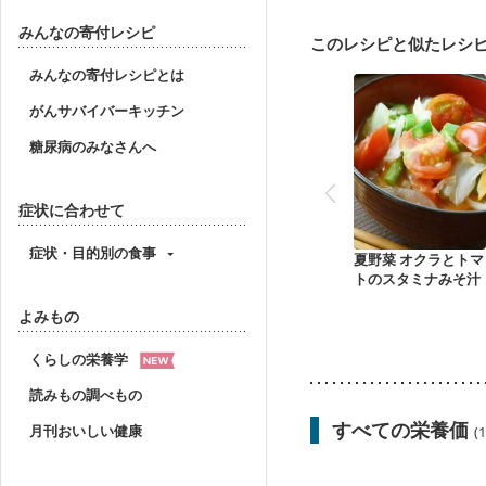
妊婦健診・体重増加が気
妊婦健診・血糖値が気に
みんなの寄付レシピ
このレシピと似たレシ
産後（ミルク）
骨折
ニキビ・肌荒れ
妊活
みんなの寄付レシピとは
がんサバイバーキッチン
糖尿病のみなさんへ
症状に合わせて
症状・目的別の食事
夏野菜 オクラとトマ
トのスタミナみそ汁
よみもの
くらしの栄養学
読みもの調べもの
すべての栄養価
月刊おいしい健康
(