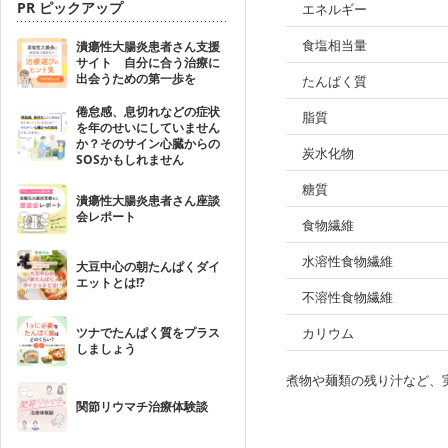
PR ピックアップ
エネルギー
食塩相当量
潰瘍性大腸炎患者さん支援
サイト 自分に合う治療に
出会うための第一歩を
たんぱく質
倦怠感、息切れなどの症状
脂質
を年のせいにしていません
か？そのサイン心臓からの
炭水化物
SOSかもしれません
糖質
潰瘍性大腸炎患者さん座談
会レポート
食物繊維
水溶性食物繊維
大豆中心の朝たんぱくダイ
エットとは!?
不溶性食物繊維
ツナでたんぱく質をプラス
カリウム
しましょう
煮物や麺類の残り汁など、
関節リウマチ治療体験談