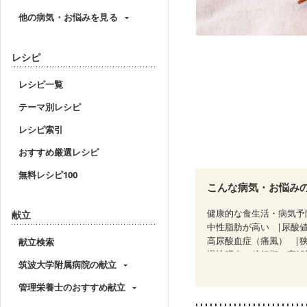
他の病気・お悩みを見る
レシピ
レシピ一覧
テーマ別レシピ
レシピ索引
おすすめ厳選レシピ
無料レシピ100
こんな病気・お悩み
健康的な食生活・病気予
献立
中性脂肪が高い
尿酸
高尿酸血症（痛風）
献立検索
慢性膵炎（移行期・寛解
筑波大学附属病院の献立
糖尿病性腎症（第１期）
乳がん（抗がん剤治療中
管理栄養士のおすすめ献立
乳がん治療を終えた方・