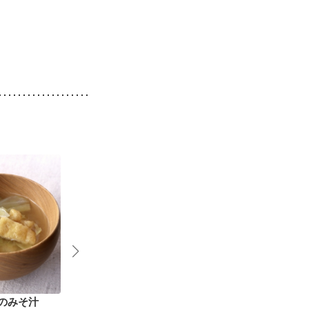
のみそ汁
ほっこり レンズ豆と
定食屋さん風 具沢山