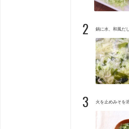
2
鍋に水、和風だ
3
火を止めみそを