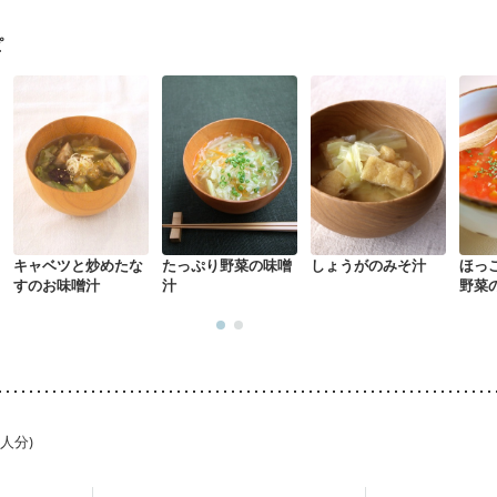
になる（初期）
妊婦健診・血圧が気になる（初期）
なる（初期）
妊娠高血圧(中期)
妊娠糖尿病(初期)
産後（母乳）
産
ピ
骨粗しょう症
関節リウマチ
乾癬
フレイル（年齢に合わせた体作り
中
更年期
キャベツと炒めたな
たっぷり野菜の味噌
しょうがのみそ汁
ほっ
すのお味噌汁
汁
野菜
1人分)