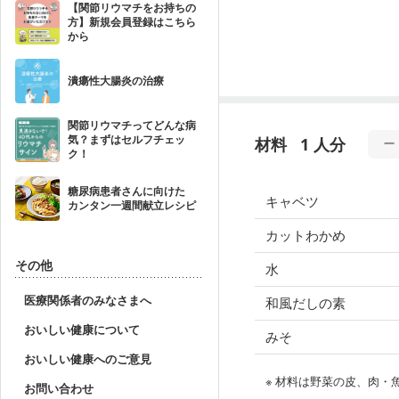
【関節リウマチをお持ちの
方】新規会員登録はこちら
から
潰瘍性大腸炎の治療
関節リウマチってどんな病
気？まずはセルフチェッ
材料
1 人分
ク！
糖尿病患者さんに向けた
キャベツ
カンタン一週間献立レシピ
カットわかめ
その他
水
医療関係者のみなさまへ
和風だしの素
おいしい健康について
みそ
おいしい健康へのご意見
※ 材料は野菜の皮、肉
お問い合わせ