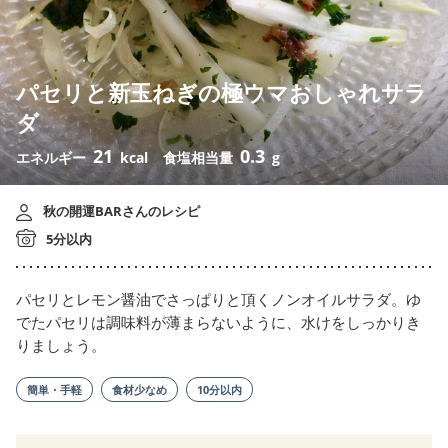
パセリと新玉ねぎの極ウマおしゃれサラ
ダ
21
0.3
エネルギー
kcal
食塩相当量
g
秋の開運BARさんのレシピ
5分以内
パセリとレモン醤油でさっぱりと頂くノンオイルサラダ。ゆ
でたパセリは調味料が薄まらないように、水けをしっかりき
りましょう。
簡単・手軽
食材少なめ
10分以内