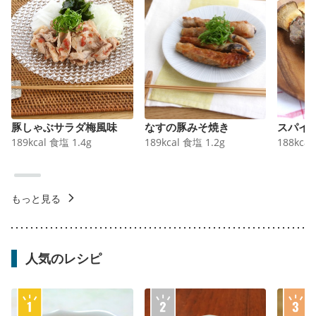
豚しゃぶサラダ梅風味
なすの豚みそ焼き
スパイ
189
kcal
食塩
1.4
g
189
kcal
食塩
1.2
g
188
kcal
もっと見る
人気のレシピ