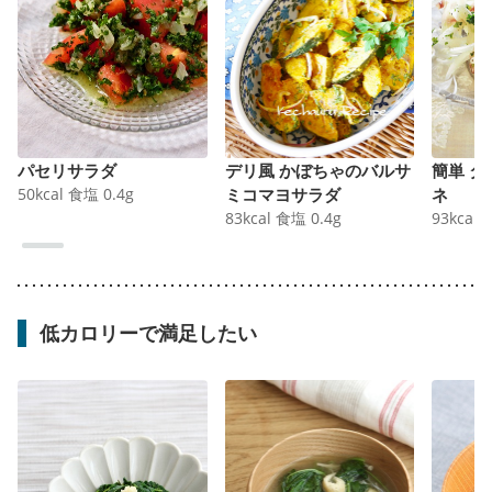
パセリサラダ
デリ風 かぼちゃのバルサ
簡単 
50
kcal
食塩
0.4
g
ミコマヨサラダ
ネ
83
kcal
食塩
0.4
g
93
kcal
低カロリーで満足したい