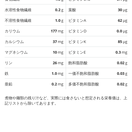
水溶性食物繊維
0.2
g
葉酸
30
µg
不溶性食物繊維
1.0
g
ビタミンA
62
µg
カリウム
177
mg
ビタミンD
0.0
µg
カルシウム
37
mg
ビタミンK
85
µg
マグネシウム
10
mg
ビタミンE
0.3
mg
リン
26
mg
飽和脂肪酸
0.02
g
鉄
1.0
mg
一価不飽和脂肪酸
0.03
g
亜鉛
0.2
mg
多価不飽和脂肪酸
0.02
g
煮物や麺類の残り汁など、実際には食さないと想定される栄養価は、上
記リストから除いてあります。