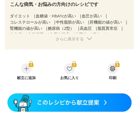
こんな病気・お悩みの方向けのレシピです
ダイエット
血糖値・HbA1cが高い
血圧が高い
コレステロールが高い
中性脂肪が高い
肝機能の値が高い
腎機能の値が高い
糖尿病（2型）
高血圧
脂質異常症
狭心症
心筋梗塞
心臓弁膜症
心不全
胃炎
さらに表示する
胃ポリープ
逆流性食道炎
胆石症
慢性膵炎（移行期・寛解期）
痔
過敏性腸症候群（IBS）
糖尿病性腎症（第１期）
糖尿病性腎症（第２期）
糖尿病性腎症（第３期）
CKD（ステージ１）
CKD（ステージ２）
CKD（ステージ３a）
透析
乳がん（抗がん剤治療中）
乳がん（ホルモン療法中）
乳がん（放射線治療中）
献立に追加
お気に入り
印刷
乳がん治療を終えた方・経過観察中の方など
食欲がない
妊娠中(初期)
妊婦健診・体重増加が気になる（初期）
妊婦健診・血圧が気になる（初期）
妊婦健診・血糖値が気になる（初期）
妊娠高血圧(中期)
妊娠糖尿病(初期)
産後（母乳）
産後（混合栄養）
産後（ミルク）
骨折
骨粗しょう症
関節リウマチ
乾癬
フレイル（年齢に合わせた体作り）
貧血対策
ニキビ・肌荒れ
妊活中
更年期