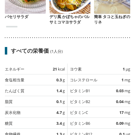
パセリサラダ
デリ風 かぼちゃのバル
簡単 タコと玉ねぎのマ
サミコマヨサラダ
リネ
すべての栄養価
(1人分)
エネルギー
21
kcal
ヨウ素
1
µg
食塩相当量
0.3
g
コレステロール
1
mg
たんぱく質
1.4
g
ビタミンB1
0.03
mg
脂質
0.1
g
ビタミンB2
0.04
mg
炭水化物
4.7
g
ビタミンC
17
mg
糖質
3.4
g
ビタミンB6
0.09
mg
食物繊維
1.3
g
ビタミンB12
0.1
µg