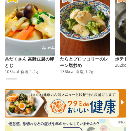
具だくさん 高野豆腐の卵
たらとブロッコリーのレ
ポテト
とじ
モン塩炒め
202
kcal
103
kcal
食塩
1.2
g
136
kcal
食塩
1.2
g