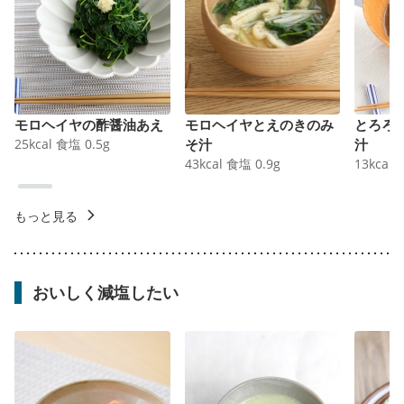
モロヘイヤの酢醤油あえ
モロヘイヤとえのきのみ
とろろ
25
kcal
食塩
0.5
g
そ汁
汁
43
kcal
食塩
0.9
g
13
kcal
もっと見る
おいしく減塩したい