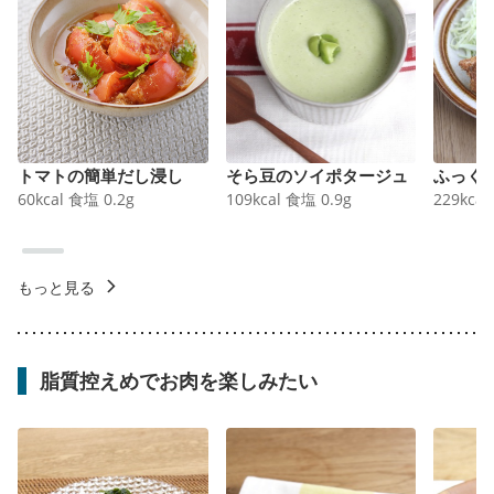
トマトの簡単だし浸し
そら豆のソイポタージュ
ふっく
60
kcal
食塩
0.2
g
109
kcal
食塩
0.9
g
229
kcal
もっと見る
脂質控えめでお肉を楽しみたい