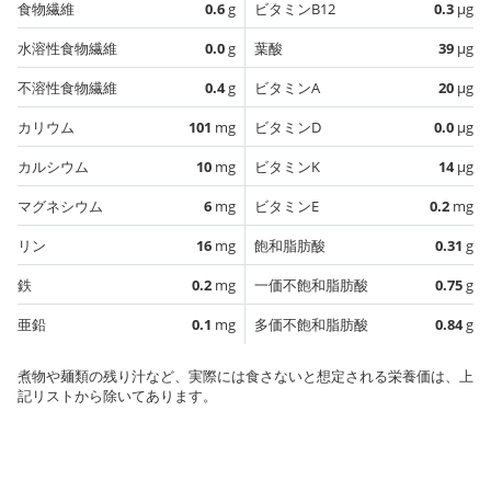
食物繊維
0.6
g
ビタミンB12
0.3
µg
水溶性食物繊維
0.0
g
葉酸
39
µg
不溶性食物繊維
0.4
g
ビタミンA
20
µg
カリウム
101
mg
ビタミンD
0.0
µg
カルシウム
10
mg
ビタミンK
14
µg
マグネシウム
6
mg
ビタミンE
0.2
mg
リン
16
mg
飽和脂肪酸
0.31
g
鉄
0.2
mg
一価不飽和脂肪酸
0.75
g
亜鉛
0.1
mg
多価不飽和脂肪酸
0.84
g
煮物や麺類の残り汁など、実際には食さないと想定される栄養価は、上
記リストから除いてあります。