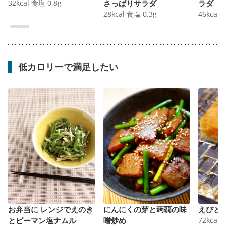
32
kcal
食塩
0.8
g
さっぱりサラダ
ラダ
28
kcal
食塩
0.3
g
46
kcal
低カロリーで満足したい
お弁当に レンジでえのき
にんにくの芽と蒟蒻の味
えびと
とピーマン塩ナムル
噌炒め
72
kcal