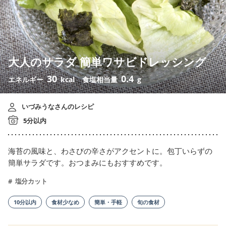
大人のサラダ 簡単ワサビドレッシング
30
0.4
エネルギー
kcal
食塩相当量
g
いづみうなさんのレシピ
5分以内
海苔の風味と、わさびの辛さがアクセントに。包丁いらずの
簡単サラダです。おつまみにもおすすめです。
塩分カット
10分以内
食材少なめ
簡単・手軽
旬の食材