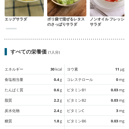
エッグサラダ
ポリ袋で混ぜるレタス
ノンオイル フレッシュ
のさっぱりサラダ
サラダ
すべての栄養価
(1人分)
エネルギー
30
kcal
ヨウ素
11
µg
食塩相当量
0.4
g
コレステロール
0
mg
たんぱく質
0.6
g
ビタミンB1
0.03
mg
脂質
2.2
g
ビタミンB2
0.03
mg
炭水化物
2.4
g
ビタミンC
3
mg
糖質
1.8
g
ビタミンB6
0.03
mg