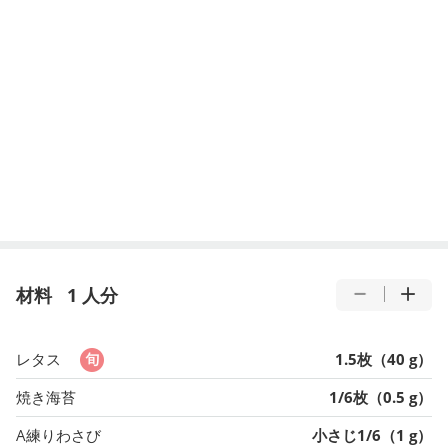
材料
1 人分
レタス
1.5枚（40 g）
焼き海苔
1/6枚（0.5 g）
A練りわさび
小さじ1/6（1 g）