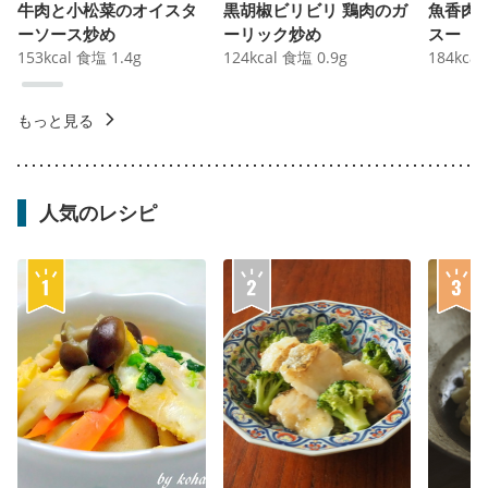
牛肉と小松菜のオイスタ
黒胡椒ビリビリ 鶏肉のガ
魚香肉
ーソース炒め
ーリック炒め
スー
153
kcal
食塩
1.4
g
124
kcal
食塩
0.9
g
184
kcal
もっと見る
人気のレシピ