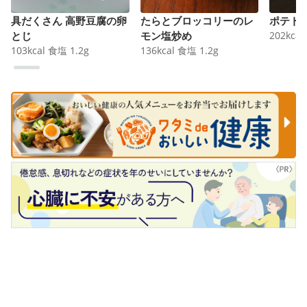
具だくさん 高野豆腐の卵
たらとブロッコリーのレ
ポテト
とじ
モン塩炒め
202
kcal
103
kcal
食塩
1.2
g
136
kcal
食塩
1.2
g