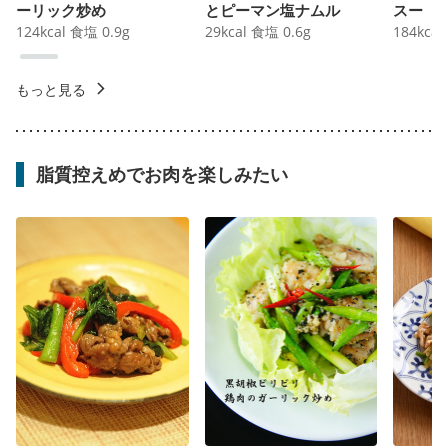
ーリック炒め
とピーマン塩ナムル
スー
124
kcal
食塩
0.9
g
29
kcal
食塩
0.6
g
184
kcal
もっと見る
脂質控えめでお肉を楽しみたい