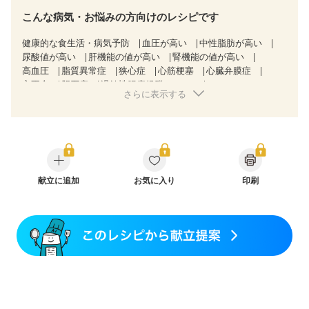
こんな病気・お悩みの方向けのレシピです
健康的な食生活・病気予防
血圧が高い
中性脂肪が高い
尿酸値が高い
肝機能の値が高い
腎機能の値が高い
高血圧
脂質異常症
狭心症
心筋梗塞
心臓弁膜症
心不全
胆石症
過敏性腸症候群（IBS）
さらに表示する
糖尿病性腎症（第３期）
CKD（ステージ１）
CKD（ステージ２）
CKD（ステージ３a）
CKD（ステージ３b）
透析
乳がん（抗がん剤治療中）
乳がん（ホルモン療法中）
乳がん（放射線治療中）
乳がん治療を終えた方・経過観察中の方など
飲み込みにくい
産後（ミルク）
骨折
骨粗しょう症
関節リウマチ
献立に追加
低栄養予防
お気に入り
貧血対策
ニキビ・肌荒れ
印刷
更年期