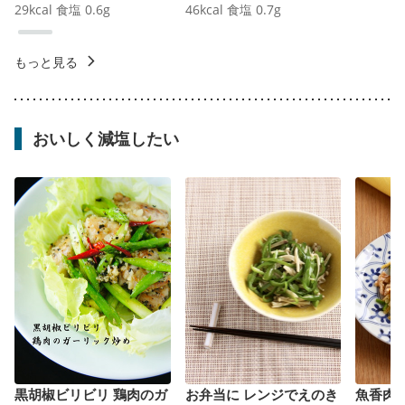
29
kcal
食塩
0.6
g
46
kcal
食塩
0.7
g
もっと見る
おいしく減塩したい
黒胡椒ビリビリ 鶏肉のガ
お弁当に レンジでえのき
魚香肉