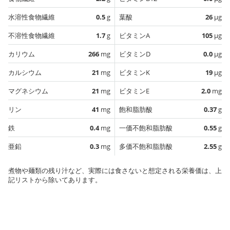
水溶性食物繊維
0.5
g
葉酸
26
µg
不溶性食物繊維
1.7
g
ビタミンA
105
µg
カリウム
266
mg
ビタミンD
0.0
µg
カルシウム
21
mg
ビタミンK
19
µg
マグネシウム
21
mg
ビタミンE
2.0
mg
リン
41
mg
飽和脂肪酸
0.37
g
鉄
0.4
mg
一価不飽和脂肪酸
0.55
g
亜鉛
0.3
mg
多価不飽和脂肪酸
2.55
g
煮物や麺類の残り汁など、実際には食さないと想定される栄養価は、上
記リストから除いてあります。