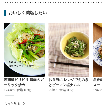
おいしく減塩したい
黒胡椒ビリビリ 鶏肉のガ
お弁当に レンジでえのき
魚香肉
ーリック炒め
とピーマン塩ナムル
スー
124
kcal
食塩
0.9
g
29
kcal
食塩
0.6
g
184
kcal
もっと見る