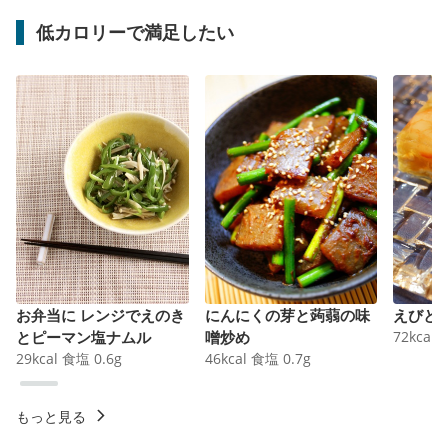
低カロリーで満足したい
お弁当に レンジでえのき
にんにくの芽と蒟蒻の味
えびと
とピーマン塩ナムル
噌炒め
72
kcal
29
kcal
食塩
0.6
g
46
kcal
食塩
0.7
g
もっと見る