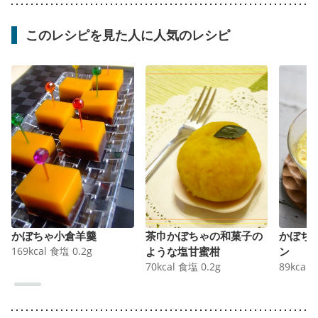
このレシピを見た人に人気のレシピ
かぼちゃ小倉羊羹
茶巾かぼちゃの和菓子の
かぼち
169
kcal
食塩
0.2
g
ような塩甘蜜柑
ン
70
kcal
食塩
0.2
g
89
kcal