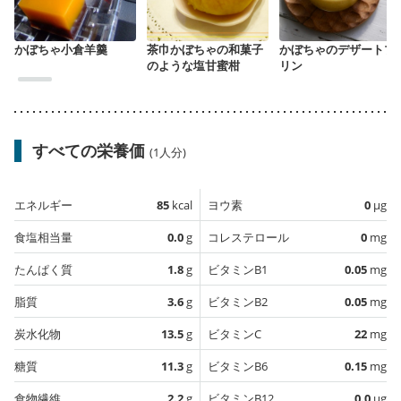
かぼちゃ小倉羊羹
茶巾かぼちゃの和菓子
かぼちゃのデザートプ
のような塩甘蜜柑
リン
すべての栄養価
(1人分)
エネルギー
85
kcal
ヨウ素
0
µg
食塩相当量
0.0
g
コレステロール
0
mg
たんぱく質
1.8
g
ビタミンB1
0.05
mg
脂質
3.6
g
ビタミンB2
0.05
mg
炭水化物
13.5
g
ビタミンC
22
mg
糖質
11.3
g
ビタミンB6
0.15
mg
食物繊維
2.2
g
ビタミンB12
0.0
µg