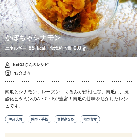
かぼちゃシナモン
85
0.0
エネルギー
kcal
食塩相当量
g
keiO3さんのレシピ
15分以内
南瓜とシナモン、レーズン、くるみが好相性◎。南瓜は、抗
酸化ビタミンのA・C・Eが豊富！南瓜の甘味を活かしたレシ
ピです。
10分以内
簡単・手軽
食材少なめ
旬の食材