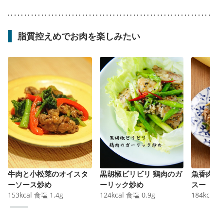
脂質控えめでお肉を楽しみたい
牛肉と小松菜のオイスタ
黒胡椒ビリビリ 鶏肉のガ
魚香肉
ーソース炒め
ーリック炒め
スー
153
kcal
食塩
1.4
g
124
kcal
食塩
0.9
g
184
kcal