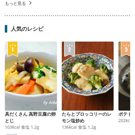
もっと見る
人気のレシピ
具だくさん 高野豆腐の卵
たらとブロッコリーのレ
ポテト
とじ
モン塩炒め
202
kcal
103
kcal
食塩
1.2
g
136
kcal
食塩
1.2
g