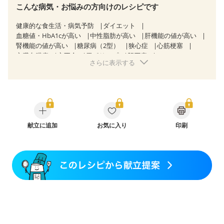
こんな病気・お悩みの方向けのレシピです
健康的な食生活・病気予防
ダイエット
血糖値・HbA1cが高い
中性脂肪が高い
肝機能の値が高い
腎機能の値が高い
糖尿病（2型）
狭心症
心筋梗塞
心臓弁膜症
心不全
胃ポリープ
胆石症
さらに表示する
慢性膵炎（移行期・寛解期）
非アルコール性脂肪肝
過敏性腸症候群（IBS）
糖尿病性腎症（第３期）
CKD（ステージ１）
CKD（ステージ２）
CKD（ステージ３a）
乳がん（抗がん剤治療中）
乳がん（ホルモン療法中）
乳がん（放射線治療中）
乳がん治療を終えた方・経過観察中の方など
妊娠中(初期)
妊婦健診・体重増加が気になる（初期）
献立に追加
お気に入り
印刷
妊婦健診・血圧が気になる（初期）
妊婦健診・血糖値が気になる（初期）
妊娠高血圧(中期)
妊娠糖尿病(初期)
産後（母乳）
産後（混合栄養）
産後（ミルク）
関節リウマチ
乾癬
フレイル（年齢に合わせた体作り）
更年期