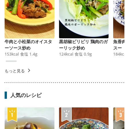
牛肉と小松菜のオイスタ
黒胡椒ビリビリ 鶏肉のガ
魚香肉
ーソース炒め
ーリック炒め
スー
153
kcal
食塩
1.4
g
124
kcal
食塩
0.9
g
184
kcal
もっと見る
人気のレシピ