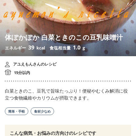
体ぽかぽか 白菜ときのこの豆乳味噌汁
39
1.0
エネルギー
kcal
食塩相当量
g
アユえもんさんのレシピ
15分以内
白菜ときのこ、豆乳で旨味たっぷり！便秘やむくみ解消に役
立つ食物繊維やカリウムが摂取できます。
簡単・手軽
食材少なめ
こんな病気・お悩みの方向けのレシピです