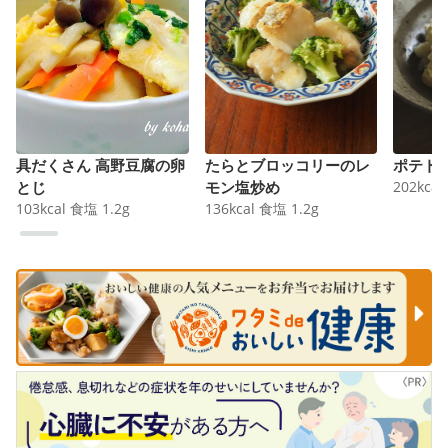
具だくさん 高野豆腐の卵
たらとブロッコリーのレ
ポテト
とじ
モン塩炒め
202
kcal
103
kcal
食塩
1.2
g
136
kcal
食塩
1.2
g