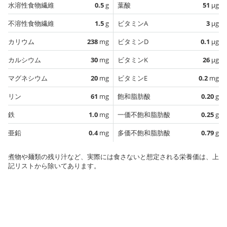
水溶性食物繊維
0.5
g
葉酸
51
µg
不溶性食物繊維
1.5
g
ビタミンA
3
µg
カリウム
238
mg
ビタミンD
0.1
µg
カルシウム
30
mg
ビタミンK
26
µg
マグネシウム
20
mg
ビタミンE
0.2
mg
リン
61
mg
飽和脂肪酸
0.20
g
鉄
1.0
mg
一価不飽和脂肪酸
0.25
g
亜鉛
0.4
mg
多価不飽和脂肪酸
0.79
g
煮物や麺類の残り汁など、実際には食さないと想定される栄養価は、上
記リストから除いてあります。