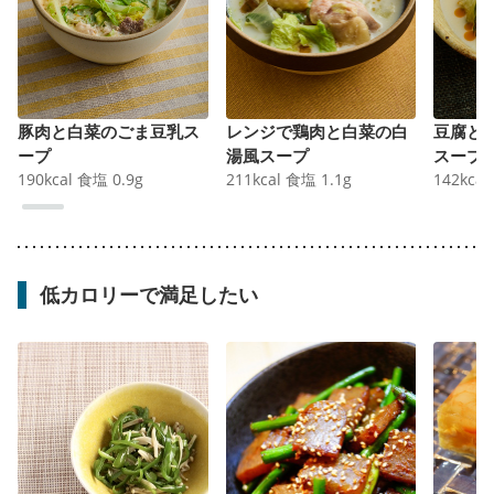
豚肉と白菜のごま豆乳ス
レンジで鶏肉と白菜の白
豆腐と
ープ
湯風スープ
スープ
190
kcal
食塩
0.9
g
211
kcal
食塩
1.1
g
142
kcal
低カロリーで満足したい