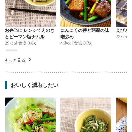
お弁当に レンジでえのき
にんにくの芽と蒟蒻の味
えびと
とピーマン塩ナムル
噌炒め
72
kcal
29
kcal
食塩
0.6
g
46
kcal
食塩
0.7
g
もっと見る
おいしく減塩したい