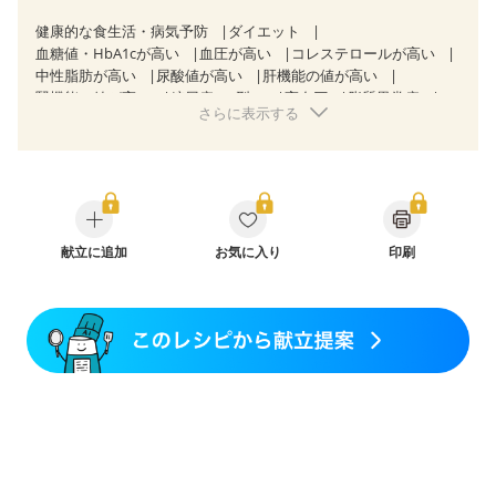
健康的な食生活・病気予防
ダイエット
血糖値・HbA1cが高い
血圧が高い
コレステロールが高い
中性脂肪が高い
尿酸値が高い
肝機能の値が高い
腎機能の値が高い
糖尿病（2型）
高血圧
脂質異常症
さらに表示する
高尿酸血症（痛風）
狭心症
心筋梗塞
心臓弁膜症
心不全
胆石症
慢性膵炎（移行期・寛解期）
非アルコール性脂肪肝
痔
慢性便秘症
過敏性腸症候群（IBS）
睡眠時無呼吸症候群
糖尿病性腎症（第１期）
糖尿病性腎症（第２期）
CKD（ステージ１）
CKD（ステージ２）
乳がん（抗がん剤治療中）
献立に追加
お気に入り
乳がん（ホルモン療法中）
印刷
乳がん（放射線治療中）
乳がん治療を終えた方・経過観察中の方など
食欲がない
妊娠中(初期)
妊婦健診・体重増加が気になる（初期）
妊婦健診・血圧が気になる（初期）
妊婦健診・血糖値が気になる（初期）
妊娠高血圧(中期)
妊娠糖尿病(初期)
産後（母乳）
産後（混合栄養）
産後（ミルク）
骨折
骨粗しょう症
関節リウマチ
乾癬
フレイル（年齢に合わせた体作り）
低栄養予防
貧血対策
ニキビ・肌荒れ
妊活中
更年期