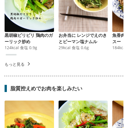
黒胡椒ビリビリ 鶏肉のガ
お弁当に レンジでえのき
魚香肉
ーリック炒め
とピーマン塩ナムル
スー
124
kcal
食塩
0.9
g
29
kcal
食塩
0.6
g
184
kcal
もっと見る
脂質控えめでお肉を楽しみたい