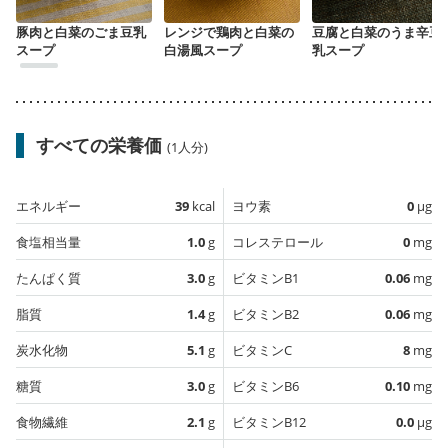
豚肉と白菜のごま豆乳
レンジで鶏肉と白菜の
豆腐と白菜のうま辛豆
スープ
白湯風スープ
乳スープ
すべての栄養価
(1人分)
エネルギー
39
kcal
ヨウ素
0
µg
食塩相当量
1.0
g
コレステロール
0
mg
たんぱく質
3.0
g
ビタミンB1
0.06
mg
脂質
1.4
g
ビタミンB2
0.06
mg
炭水化物
5.1
g
ビタミンC
8
mg
糖質
3.0
g
ビタミンB6
0.10
mg
食物繊維
2.1
g
ビタミンB12
0.0
µg