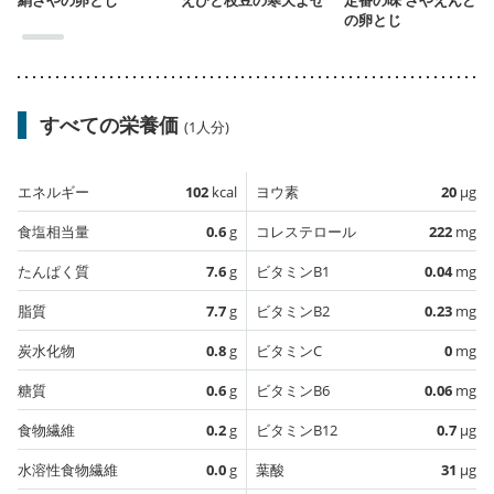
の卵とじ
すべての栄養価
(1人分)
エネルギー
102
kcal
ヨウ素
20
µg
食塩相当量
0.6
g
コレステロール
222
mg
たんぱく質
7.6
g
ビタミンB1
0.04
mg
脂質
7.7
g
ビタミンB2
0.23
mg
炭水化物
0.8
g
ビタミンC
0
mg
糖質
0.6
g
ビタミンB6
0.06
mg
食物繊維
0.2
g
ビタミンB12
0.7
µg
水溶性食物繊維
0.0
g
葉酸
31
µg