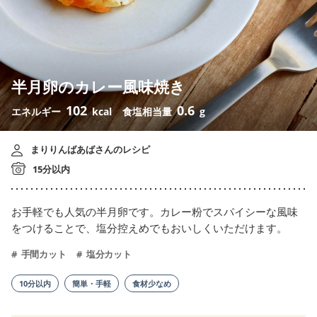
半月卵のカレー風味焼き
102
0.6
エネルギー
kcal
食塩相当量
g
まりりんばあばさんのレシピ
15分以内
お手軽でも人気の半月卵です。カレー粉でスパイシーな風味
をつけることで、塩分控えめでもおいしくいただけます。
手間カット
塩分カット
10分以内
簡単・手軽
食材少なめ