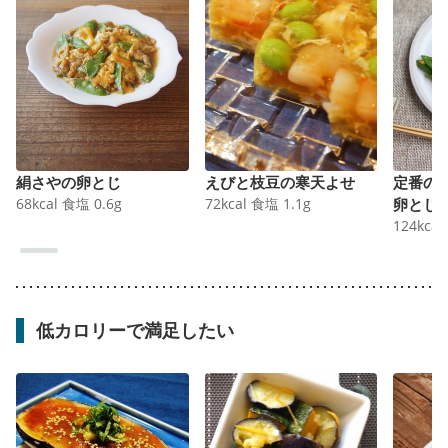
絹さやの卵とじ
えびと枝豆の寒天よせ
定番の
68
kcal
食塩
0.6
g
72
kcal
食塩
1.1
g
卵とじ
124
kcal
低カロリーで満足したい