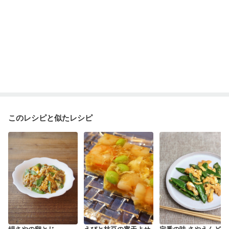
このレシピと似たレシピ
絹さやの卵とじ
えびと枝豆の寒天よせ
定番の味 さやえんどう