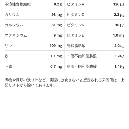
不溶性食物繊維
0.2
g
ビタミンA
126
µg
カリウム
98
mg
ビタミンD
2.3
µg
カルシウム
31
mg
ビタミンK
10
µg
マグネシウム
9
mg
ビタミンE
1.0
mg
リン
109
mg
飽和脂肪酸
2.04
g
鉄
1.1
mg
一価不飽和脂肪酸
3.24
g
亜鉛
0.7
mg
多価不飽和脂肪酸
1.49
g
煮物や麺類の残り汁など、実際には食さないと想定される栄養価は、上
記リストから除いてあります。