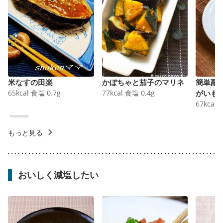
米なすの田楽
かぼちゃと茄子のマリネ
簡単副
65
kcal
食塩
0.7
g
77
kcal
食塩
0.4
g
がいも
67
kcal
もっと見る
おいしく減塩したい