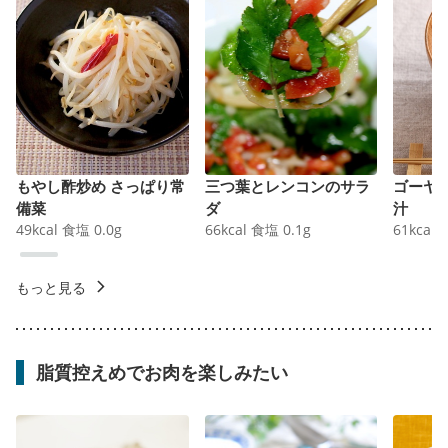
もやし酢炒め さっぱり常
三つ葉とレンコンのサラ
ゴーヤ
備菜
ダ
汁
49
kcal
食塩
0.0
g
66
kcal
食塩
0.1
g
61
kcal
もっと見る
脂質控えめでお肉を楽しみたい