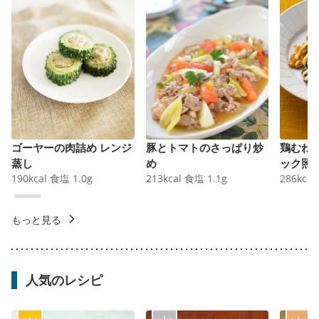
ゴーヤーの肉詰め レンジ
豚とトマトのさっぱり炒
鶏むね
蒸し
め
ック照
190
kcal
食塩
1.0
g
213
kcal
食塩
1.1
g
286
kcal
もっと見る
人気のレシピ