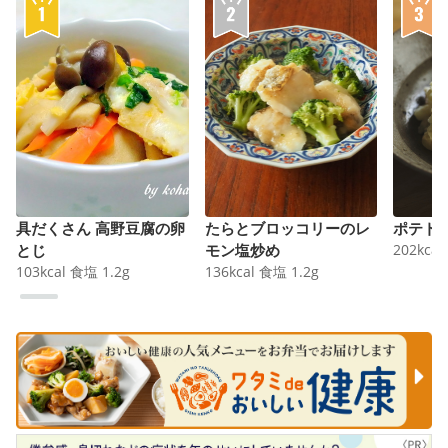
具だくさん 高野豆腐の卵
たらとブロッコリーのレ
ポテト
とじ
モン塩炒め
202
kcal
103
kcal
食塩
1.2
g
136
kcal
食塩
1.2
g