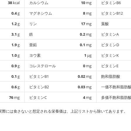
38
kcal
カルシウム
10
mg
ビタミンB6
0.4
g
マグネシウム
8
mg
ビタミンB12
1.2
g
リン
17
mg
葉酸
3.1
g
鉄
0.2
mg
ビタミンA
1.9
g
亜鉛
0.1
mg
ビタミンD
1.0
g
ヨウ素
1
µg
ビタミンK
0.9
g
コレステロール
0
mg
ビタミンE
0.1
g
ビタミンB1
0.02
mg
飽和脂肪酸
0.6
g
ビタミンB2
0.03
mg
一価不飽和脂肪
76
mg
ビタミンC
4
mg
多価不飽和脂肪
実際には食さないと想定される栄養価は、上記リストから除いてあります。