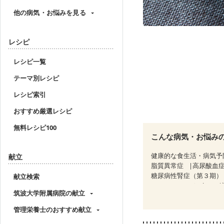
他の病気・お悩みを見る
レシピ
レシピ一覧
テーマ別レシピ
レシピ索引
おすすめ厳選レシピ
無料レシピ100
こんな病気・お悩み
健康的な食生活・病気予
献立
脂質異常症
高尿酸血
糖尿病性腎症（第３期）
献立検索
CKD（ステージ３b）
筑波大学附属病院の献立
乳がん治療を終えた方・
妊娠中(初期)
妊婦健診
管理栄養士のおすすめ献立
妊婦健診・血糖値が気に