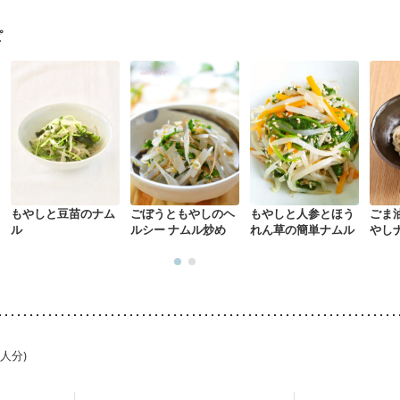
骨粗しょう症
関節リウマチ
低栄養予防
貧血対策
ニキビ・肌荒れ
ピ
もやしと豆苗のナム
ごぼうともやしのヘ
もやしと人参とほう
ごま
ル
ルシー ナムル炒め
れん草の簡単ナムル
やし
1人分)