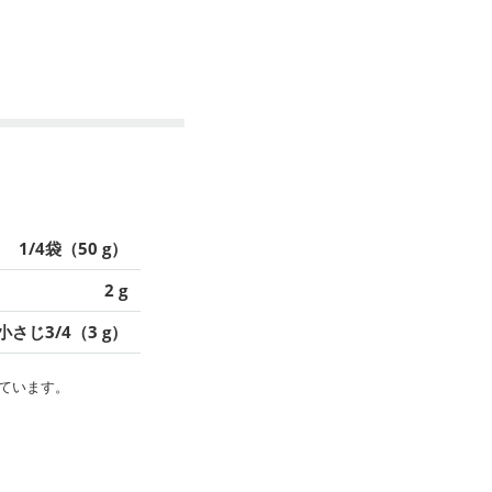
1/4袋（50 g）
2 g
小さじ3/4（3 g）
ています。