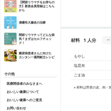
【関節リウマチをお持ちの
方】新規会員登録はこちら
から
潰瘍性大腸炎の治療
関節リウマチってどんな病
気？まずはセルフチェッ
材料
1 人分
ク！
糖尿病患者さんに向けた
もやし
カンタン一週間献立レシピ
塩昆布
その他
ごま油
医療関係者のみなさまへ
※ 材料は野菜の皮、肉
おいしい健康について
おいしい健康へのご意見
お問い合わせ