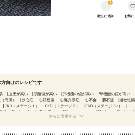
献立に追加
お気に
の方向けのレシピです
防
血圧が高い
尿酸値が高い
肝機能の値が高い
腎機能の値が高い
症（痛風）
狭心症
心筋梗塞
心臓弁膜症
心不全
胆石症
過敏性腸
CKD（ステージ１）
CKD（ステージ２）
CKD（ステージ３a）
透析
乳がん（抗がん剤治療中）
乳がん（ホルモン療法中）
乳がん（
さらに表示する
経過観察中の方など
飲み込みにくい
味の感じ方が変わった
食欲がな
・体重増加が気になる（初期）
妊婦健診・血圧が気になる（初期）
なる（初期）
妊娠高血圧(中期)
妊娠糖尿病(初期)
産後（母乳）
産