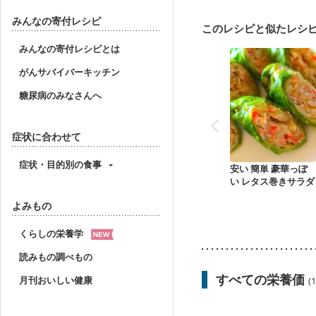
産後（ミルク）
骨折
みんなの寄付レシピ
このレシピと似たレシ
みんなの寄付レシピとは
がんサバイバーキッチン
糖尿病のみなさんへ
症状に合わせて
症状・目的別の食事
安い 簡単 豪華っぽ
い レタス巻きサラダ
よみもの
くらしの栄養学
読みもの調べもの
すべての栄養価
月刊おいしい健康
(