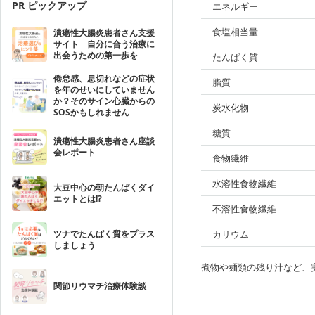
PR ピックアップ
エネルギー
食塩相当量
潰瘍性大腸炎患者さん支援
サイト 自分に合う治療に
出会うための第一歩を
たんぱく質
倦怠感、息切れなどの症状
脂質
を年のせいにしていません
か？そのサイン心臓からの
炭水化物
SOSかもしれません
糖質
潰瘍性大腸炎患者さん座談
会レポート
食物繊維
水溶性食物繊維
大豆中心の朝たんぱくダイ
エットとは!?
不溶性食物繊維
ツナでたんぱく質をプラス
カリウム
しましょう
煮物や麺類の残り汁など、
関節リウマチ治療体験談