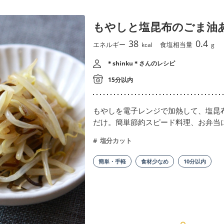
もやしと塩昆布のごま油
38
0.4
エネルギー
食塩相当量
kcal
g
＊shinku＊さんのレシピ
15分以内
もやしを電子レンジで加熱して、塩昆
だけ。簡単節約スピード料理、お弁当
塩分カット
簡単・手軽
食材少なめ
10分以内