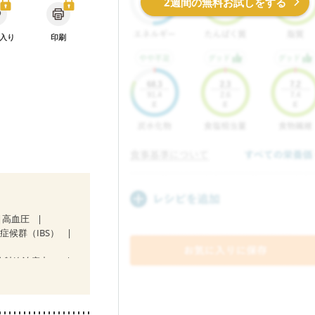
2週間の無料お試しをする
入り
印刷
高血圧
症候群（IBS）
放射線治療中）
い
後（混合栄養）