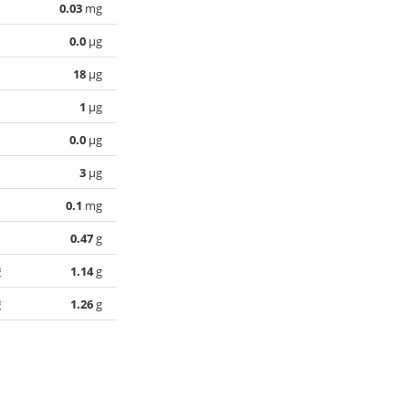
0.03
mg
0.0
µg
18
µg
1
µg
0.0
µg
3
µg
0.1
mg
0.47
g
酸
1.14
g
酸
1.26
g