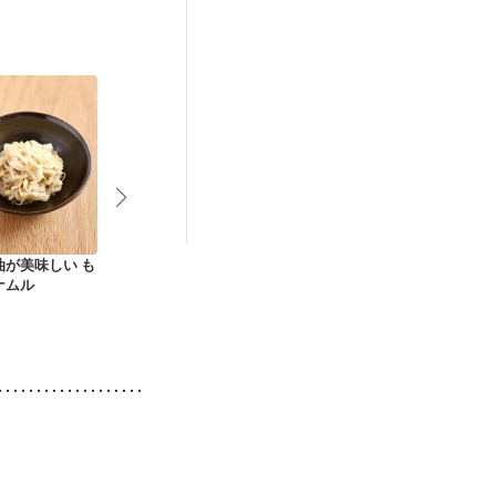
妊活中
更年期
油が美味しい も
もやしのうま塩サラ
もやし炒め
野菜炒め
ナムル
ダ