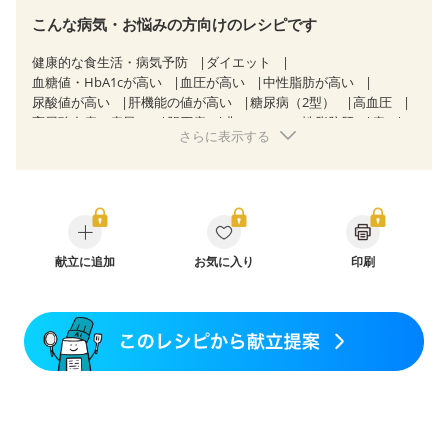
こんな病気・お悩みの方向けのレシピです
健康的な食生活・病気予防
ダイエット
血糖値・HbA1cが高い
血圧が高い
中性脂肪が高い
尿酸値が高い
肝機能の値が高い
糖尿病（2型）
高血圧
高尿酸血症（痛風）
胆石症
非アルコール性脂肪肝
痔
さらに表示する
慢性便秘症
過敏性腸症候群（IBS）
睡眠時無呼吸症候群
糖尿病性腎症（第１期）
糖尿病性腎症（第２期）
CKD（ステージ１）
乳がん（抗がん剤治療中）
乳がん（ホルモン療法中）
乳がん（放射線治療中）
乳がん治療を終えた方・経過観察中の方など
妊娠中(初期)
妊婦健診・体重増加が気になる（初期）
妊婦健診・血圧が気になる（初期）
献立に追加
お気に入り
印刷
妊婦健診・血糖値が気になる（初期）
妊娠高血圧(中期)
妊娠糖尿病(初期)
産後（母乳）
産後（混合栄養）
産後（ミルク）
骨折
骨粗しょう症
関節リウマチ
乾癬
フレイル（年齢に合わせた体作り）
低栄養予防
貧血対策
ニキビ・肌荒れ
妊活中
更年期