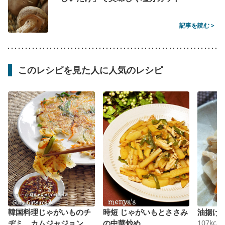
記事を読む >
このレシピを見た人に人気のレシピ
韓国料理じゃがいものチ
時短 じゃがいもとささみ
油揚げ
ヂミ カムジャジョン
の中華炒め
107
kcal