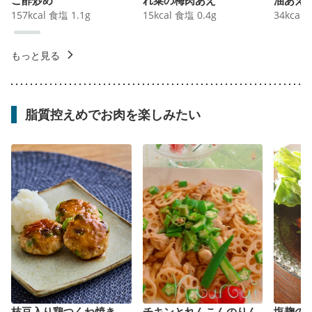
157
kcal
食塩
1.1
g
15
kcal
食塩
0.4
g
34
kcal
もっと見る
脂質控えめでお肉を楽しみたい
枝豆入り鶏つくね焼き
チキンとれんこんのりん
塩麹の