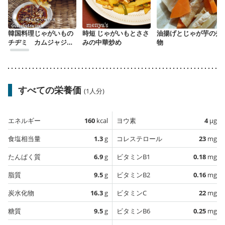
韓国料理じゃがいもの
時短 じゃがいもとささ
油揚げとじゃが芋の煮
チヂミ カムジャジョ
みの中華炒め
物
ン
すべての栄養価
(1人分)
エネルギー
160
kcal
ヨウ素
4
µg
食塩相当量
1.3
g
コレステロール
23
mg
たんぱく質
6.9
g
ビタミンB1
0.18
mg
脂質
9.5
g
ビタミンB2
0.16
mg
炭水化物
16.3
g
ビタミンC
22
mg
糖質
9.5
g
ビタミンB6
0.25
mg