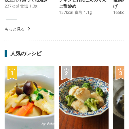
237
kcal
食塩
1.3
g
ご酢炒め
げ
157
kcal
食塩
1.1
g
165
kcal
もっと見る
人気のレシピ