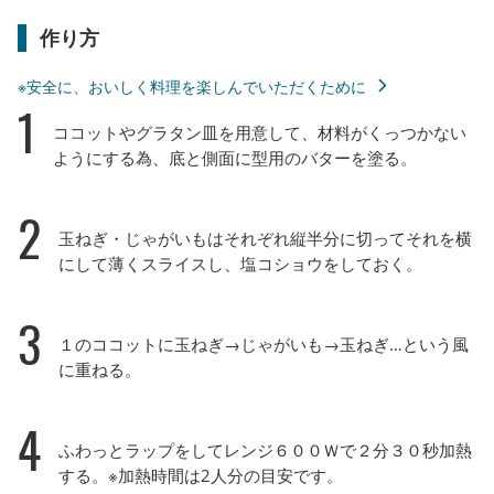
作り方
※安全に、おいしく料理を楽しんでいただくために
1
ココットやグラタン皿を用意して、材料がくっつかない
ようにする為、底と側面に型用のバターを塗る。
2
玉ねぎ・じゃがいもはそれぞれ縦半分に切ってそれを横
にして薄くスライスし、塩コショウをしておく。
3
１のココットに玉ねぎ→じゃがいも→玉ねぎ…という風
に重ねる。
4
ふわっとラップをしてレンジ６００Ｗで２分３０秒加熱
する。※加熱時間は2人分の目安です。