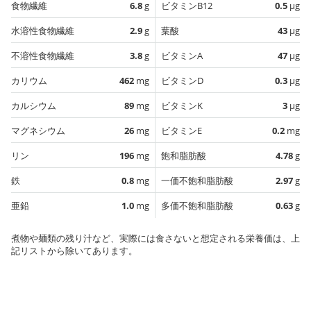
食物繊維
6.8
g
ビタミンB12
0.5
µg
水溶性食物繊維
2.9
g
葉酸
43
µg
不溶性食物繊維
3.8
g
ビタミンA
47
µg
カリウム
462
mg
ビタミンD
0.3
µg
カルシウム
89
mg
ビタミンK
3
µg
マグネシウム
26
mg
ビタミンE
0.2
mg
リン
196
mg
飽和脂肪酸
4.78
g
鉄
0.8
mg
一価不飽和脂肪酸
2.97
g
亜鉛
1.0
mg
多価不飽和脂肪酸
0.63
g
煮物や麺類の残り汁など、実際には食さないと想定される栄養価は、上
記リストから除いてあります。