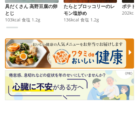
具だくさん 高野豆腐の卵
たらとブロッコリーのレ
ポテト
とじ
モン塩炒め
202
kcal
103
kcal
食塩
1.2
g
136
kcal
食塩
1.2
g