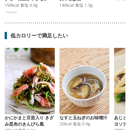
156
kcal
食塩
0.9
g
140
kcal
食塩
1.3
g
低カロリーで満足したい
かにかまと豆苗入り きざ
なすと玉ねぎのお味噌汁
あじと
み昆布のきんぴら風
25
kcal
食塩
0.9
g
ヨソテ