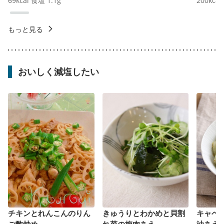
69
kcal
食塩
1.1
g
200
kcal
もっと見る
おいしく減塩したい
チキンとれんこんのりん
きゅうりとわかめと貝割
キャベ
ご酢炒め
れ菜の梅肉あえ
油あえ