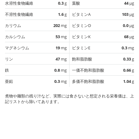
水溶性食物繊維
0.3
g
葉酸
44
µg
不溶性食物繊維
1.6
g
ビタミンA
103
µg
カリウム
202
mg
ビタミンD
0.0
µg
カルシウム
53
mg
ビタミンK
68
µg
マグネシウム
19
mg
ビタミンE
0.3
mg
リン
47
mg
飽和脂肪酸
0.33
g
鉄
0.8
mg
一価不飽和脂肪酸
0.66
g
亜鉛
0.3
mg
多価不飽和脂肪酸
1.04
g
煮物や麺類の残り汁など、実際には食さないと想定される栄養価は、上
記リストから除いてあります。