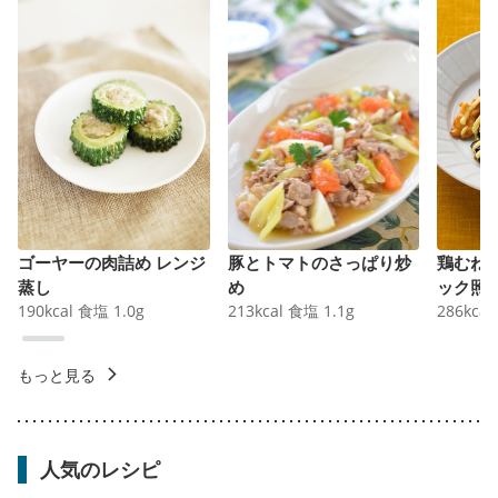
ゴーヤーの肉詰め レンジ
豚とトマトのさっぱり炒
鶏むね
蒸し
め
ック照
190
kcal
食塩
1.0
g
213
kcal
食塩
1.1
g
286
kcal
もっと見る
人気のレシピ