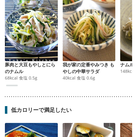
豚肉と大豆もやしとにら
我が家の定番やみつき も
ナムル
のナムル
やしの中華サラダ
148
kcal
68
kcal
食塩
0.5
g
40
kcal
食塩
0.6
g
低カロリーで満足したい