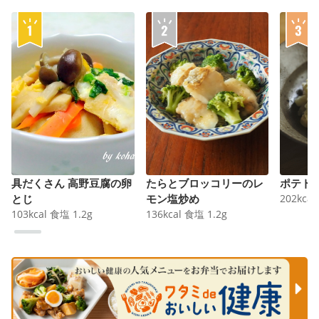
具だくさん 高野豆腐の卵
たらとブロッコリーのレ
ポテト
とじ
モン塩炒め
202
kcal
103
kcal
食塩
1.2
g
136
kcal
食塩
1.2
g