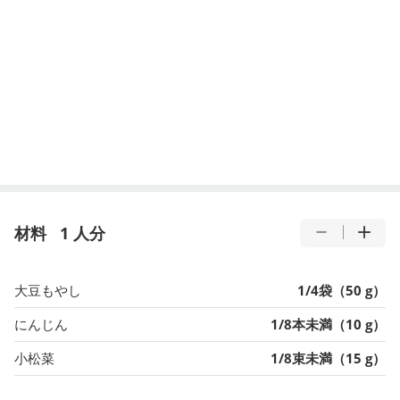
材料
1 人分
大豆もやし
1/4袋（50 g）
にんじん
1/8本未満（10 g）
小松菜
1/8束未満（15 g）