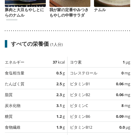
豚肉と大豆もやしとに
我が家の定番やみつき
ナムル
らのナムル
もやしの中華サラダ
すべての栄養価
(1人分)
エネルギー
37
kcal
ヨウ素
1
µg
食塩相当量
0.5
g
コレステロール
0
mg
たんぱく質
2.5
g
ビタミンB1
0.06
mg
脂質
2.3
g
ビタミンB2
0.06
mg
炭水化物
3.1
g
ビタミンC
8
mg
糖質
1.2
g
ビタミンB6
0.09
mg
食物繊維
1.9
g
ビタミンB12
0.0
µg