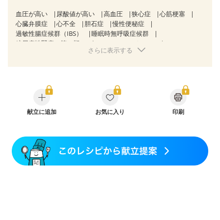
血圧が高い
尿酸値が高い
高血圧
狭心症
心筋梗塞
心臓弁膜症
心不全
胆石症
慢性便秘症
過敏性腸症候群（IBS）
睡眠時無呼吸症候群
糖尿病性腎症（第３期）
CKD（ステージ３a）
さらに表示する
CKD（ステージ３b）
透析
乳がん（抗がん剤治療中）
乳がん（ホルモン療法中）
乳がん（放射線治療中）
乳がん治療を終えた方・経過観察中の方など
飲み込みにくい
食欲がない
妊娠中(初期)
妊婦健診・体重増加が気になる（初期）
妊婦健診・血圧が気になる（初期）
妊婦健診・血糖値が気になる（初期）
献立に追加
お気に入り
妊娠高血圧(中期)
印刷
妊娠糖尿病(初期)
産後（母乳）
産後（混合栄養）
産後（ミルク）
骨折
骨粗しょう症
関節リウマチ
乾癬
フレイル（年齢に合わせた体作り）
低栄養予防
貧血対策
ニキビ・肌荒れ
妊活中
更年期