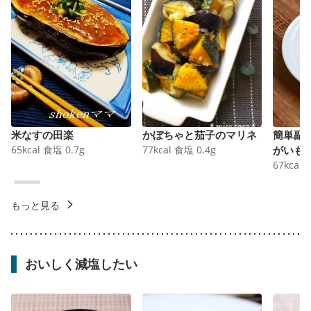
米なすの田楽
かぼちゃと茄子のマリネ
簡単副
65
kcal
食塩
0.7
g
77
kcal
食塩
0.4
g
がいも
67
kcal
もっと見る
おいしく減塩したい