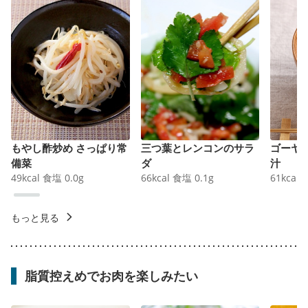
もやし酢炒め さっぱり常
三つ葉とレンコンのサラ
ゴーヤ
備菜
ダ
汁
49
kcal
食塩
0.0
g
66
kcal
食塩
0.1
g
61
kcal
もっと見る
脂質控えめでお肉を楽しみたい