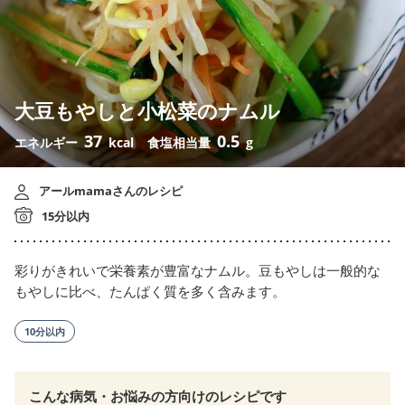
大豆もやしと小松菜のナムル
37
0.5
エネルギー
kcal
食塩相当量
g
アールmamaさんのレシピ
15分以内
彩りがきれいで栄養素が豊富なナムル。豆もやしは一般的な
もやしに比べ、たんぱく質を多く含みます。
10分以内
こんな病気・お悩みの方向けのレシピです