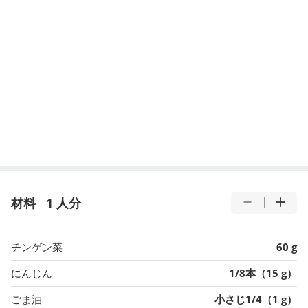
材料
1 人分
チンゲン菜
60 g
にんじん
1/8本（15 g）
ごま油
小さじ1/4（1 g）