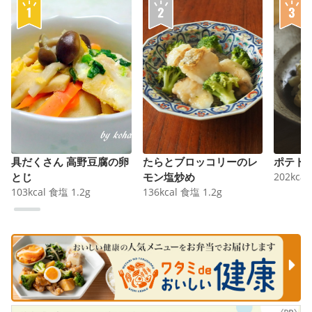
具だくさん 高野豆腐の卵
たらとブロッコリーのレ
ポテト
とじ
モン塩炒め
202
kcal
103
kcal
食塩
1.2
g
136
kcal
食塩
1.2
g