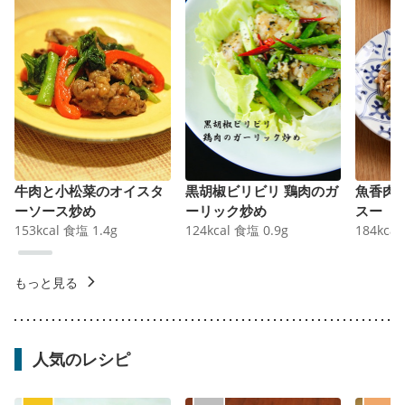
牛肉と小松菜のオイスタ
黒胡椒ビリビリ 鶏肉のガ
魚香肉
ーソース炒め
ーリック炒め
スー
153
kcal
食塩
1.4
g
124
kcal
食塩
0.9
g
184
kcal
もっと見る
人気のレシピ