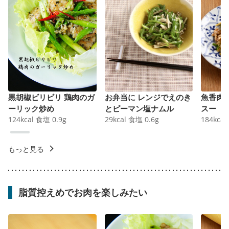
黒胡椒ビリビリ 鶏肉のガ
お弁当に レンジでえのき
魚香肉
ーリック炒め
とピーマン塩ナムル
スー
124
kcal
食塩
0.9
g
29
kcal
食塩
0.6
g
184
kcal
もっと見る
脂質控えめでお肉を楽しみたい