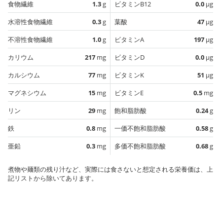
食物繊維
1.3
g
ビタミンB12
0.0
µg
水溶性食物繊維
0.3
g
葉酸
47
µg
不溶性食物繊維
1.0
g
ビタミンA
197
µg
カリウム
217
mg
ビタミンD
0.0
µg
カルシウム
77
mg
ビタミンK
51
µg
マグネシウム
15
mg
ビタミンE
0.5
mg
リン
29
mg
飽和脂肪酸
0.24
g
鉄
0.8
mg
一価不飽和脂肪酸
0.58
g
亜鉛
0.3
mg
多価不飽和脂肪酸
0.68
g
煮物や麺類の残り汁など、実際には食さないと想定される栄養価は、上
記リストから除いてあります。