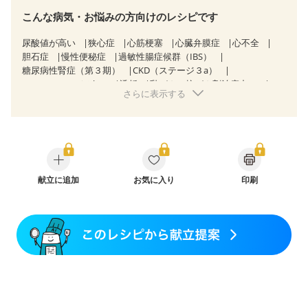
こんな病気・お悩みの方向けのレシピです
尿酸値が高い
狭心症
心筋梗塞
心臓弁膜症
心不全
胆石症
慢性便秘症
過敏性腸症候群（IBS）
糖尿病性腎症（第３期）
CKD（ステージ３a）
CKD（ステージ３b）
透析
乳がん（抗がん剤治療中）
さらに表示する
乳がん（ホルモン療法中）
乳がん（放射線治療中）
乳がん治療を終えた方・経過観察中の方など
飲み込みにくい
味の感じ方が変わった
食欲がない
妊娠中(初期)
妊婦健診・体重増加が気になる（初期）
妊婦健診・血圧が気になる（初期）
妊婦健診・血糖値が気になる（初期）
妊娠高血圧(中期)
妊娠糖尿病(初期)
献立に追加
産後（母乳）
お気に入り
産後（混合栄養）
印刷
産後（ミルク）
骨折
骨粗しょう症
関節リウマチ
低栄養予防
貧血対策
ニキビ・肌荒れ
妊活中
更年期