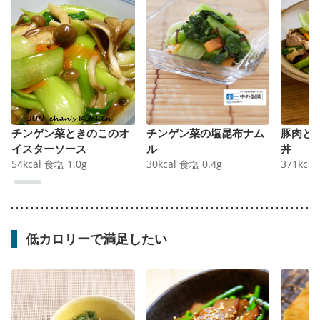
チンゲン菜ときのこのオ
チンゲン菜の塩昆布ナム
豚肉と
イスターソース
ル
丼
54
kcal
食塩
1.0
g
30
kcal
食塩
0.4
g
371
kcal
低カロリーで満足したい