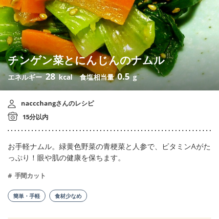
チンゲン菜とにんじんのナムル
28
0.5
エネルギー
kcal
食塩相当量
g
naccchangさんのレシピ
15分以内
お手軽ナムル。緑黄色野菜の青梗菜と人参で、ビタミンAがた
っぷり！眼や肌の健康を保ちます。
手間カット
簡単・手軽
食材少なめ