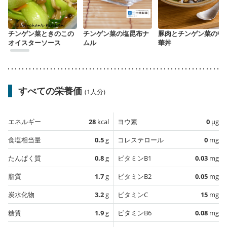
チンゲン菜ときのこの
チンゲン菜の塩昆布ナ
豚肉とチンゲン菜の中
オイスターソース
ムル
華丼
すべての栄養価
(1人分)
エネルギー
28
kcal
ヨウ素
0
µg
食塩相当量
0.5
g
コレステロール
0
mg
たんぱく質
0.8
g
ビタミンB1
0.03
mg
脂質
1.7
g
ビタミンB2
0.05
mg
炭水化物
3.2
g
ビタミンC
15
mg
糖質
1.9
g
ビタミンB6
0.08
mg