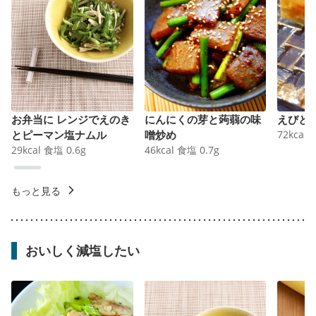
お弁当に レンジでえのき
にんにくの芽と蒟蒻の味
えびと
とピーマン塩ナムル
噌炒め
72
kcal
29
kcal
食塩
0.6
g
46
kcal
食塩
0.7
g
もっと見る
おいしく減塩したい