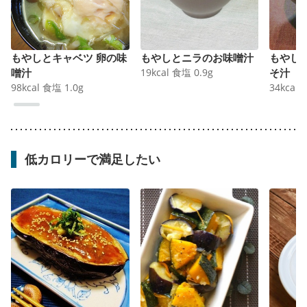
もやしとキャベツ 卵の味
もやしとニラのお味噌汁
もやし
噌汁
19
kcal
食塩
0.9
g
そ汁
98
kcal
食塩
1.0
g
34
kcal
低カロリーで満足したい