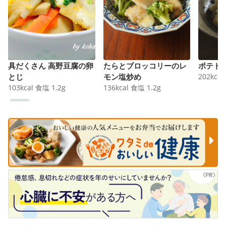
具だくさん 高野豆腐の卵
たらとブロッコリーのレ
ポテト
とじ
モン塩炒め
202
kcal
103
kcal
食塩
1.2
g
136
kcal
食塩
1.2
g