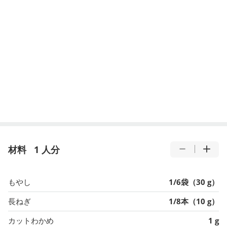
材料
1 人分
もやし
1/6袋（30 g）
長ねぎ
1/8本（10 g）
カットわかめ
1 g