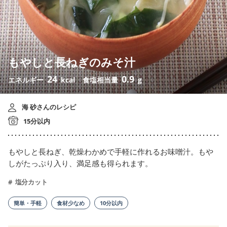
もやしと長ねぎのみそ汁
24
0.9
エネルギー
kcal
食塩相当量
g
海 砂さんのレシピ
15分以内
もやしと長ねぎ、乾燥わかめで手軽に作れるお味噌汁。もや
しがたっぷり入り、満足感も得られます。
塩分カット
簡単・手軽
食材少なめ
10分以内