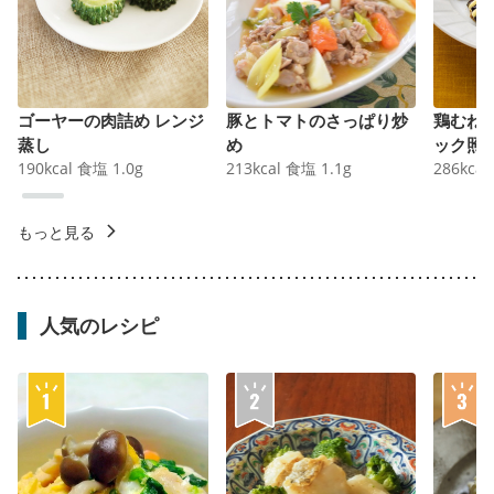
ゴーヤーの肉詰め レンジ
豚とトマトのさっぱり炒
鶏むね
蒸し
め
ック照
190
kcal
食塩
1.0
g
213
kcal
食塩
1.1
g
286
kcal
もっと見る
人気のレシピ