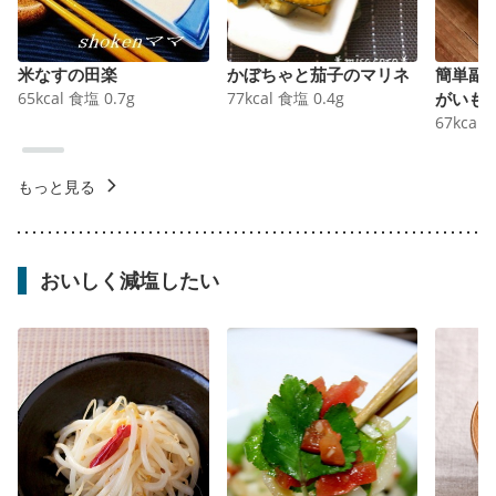
米なすの田楽
かぼちゃと茄子のマリネ
簡単副
65
kcal
食塩
0.7
g
77
kcal
食塩
0.4
g
がいも
67
kcal
もっと見る
おいしく減塩したい