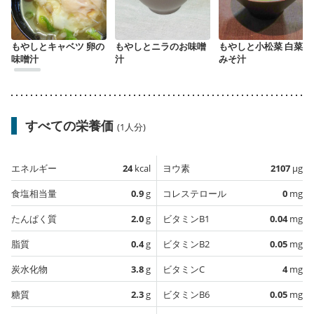
もやしとキャベツ 卵の
もやしとニラのお味噌
もやしと小松菜 白菜の
味噌汁
汁
みそ汁
すべての栄養価
(1人分)
エネルギー
24
kcal
ヨウ素
2107
µg
食塩相当量
0.9
g
コレステロール
0
mg
たんぱく質
2.0
g
ビタミンB1
0.04
mg
脂質
0.4
g
ビタミンB2
0.05
mg
炭水化物
3.8
g
ビタミンC
4
mg
糖質
2.3
g
ビタミンB6
0.05
mg