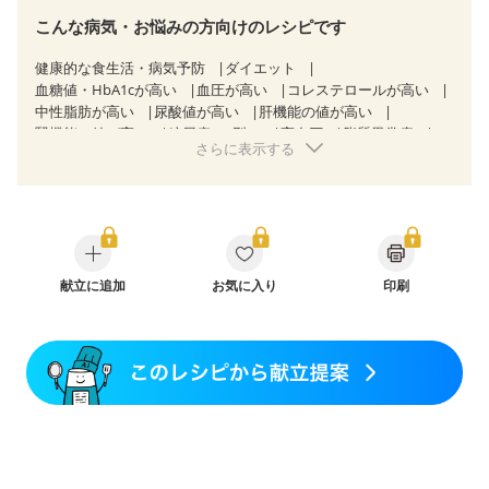
こんな病気・お悩みの方向けのレシピです
健康的な食生活・病気予防
ダイエット
血糖値・HbA1cが高い
血圧が高い
コレステロールが高い
中性脂肪が高い
尿酸値が高い
肝機能の値が高い
腎機能の値が高い
糖尿病（2型）
高血圧
脂質異常症
さらに表示する
高尿酸血症（痛風）
狭心症
心筋梗塞
心臓弁膜症
心不全
胃ポリープ
胆石症
慢性膵炎（移行期・寛解期）
非アルコール性脂肪肝
痔
過敏性腸症候群（IBS）
睡眠時無呼吸症候群
糖尿病性腎症（第１期）
糖尿病性腎症（第２期）
糖尿病性腎症（第３期）
CKD（ステージ１）
CKD（ステージ２）
CKD（ステージ３a）
献立に追加
乳がん（抗がん剤治療中）
お気に入り
印刷
乳がん（ホルモン療法中）
乳がん（放射線治療中）
乳がん治療を終えた方・経過観察中の方など
味の感じ方が変わった
食欲がない
妊娠中(初期)
妊婦健診・体重増加が気になる（初期）
妊婦健診・血圧が気になる（初期）
妊婦健診・血糖値が気になる（初期）
妊娠高血圧(中期)
妊娠糖尿病(初期)
産後（母乳）
産後（混合栄養）
産後（ミルク）
骨折
関節リウマチ
乾癬
フレイル（年齢に合わせた体作り）
貧血対策