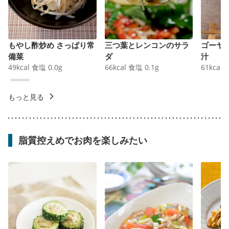
もやし酢炒め さっぱり常
三つ葉とレンコンのサラ
ゴーヤ
備菜
ダ
汁
49
kcal
食塩
0.0
g
66
kcal
食塩
0.1
g
61
kcal
もっと見る
脂質控えめでお肉を楽しみたい