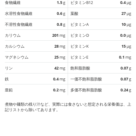
食物繊維
1.5
g
ビタミンB12
0.4
µg
水溶性食物繊維
0.6
g
葉酸
27
µg
不溶性食物繊維
0.8
g
ビタミンA
10
µg
カリウム
201
mg
ビタミンD
0.0
µg
カルシウム
28
mg
ビタミンK
15
µg
マグネシウム
25
mg
ビタミンE
0.1
mg
リン
42
mg
飽和脂肪酸
0.07
g
鉄
0.4
mg
一価不飽和脂肪酸
0.07
g
亜鉛
0.2
mg
多価不飽和脂肪酸
0.24
g
煮物や麺類の残り汁など、実際には食さないと想定される栄養価は、上
記リストから除いてあります。