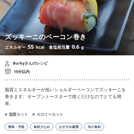
ズッキーニのベーコン巻き
55
0.6
エネルギー
kcal
食塩相当量
g
Burkyさんのレシピ
15分以内
脂質とエネルギーが低いショルダーベーコンでズッキーニを
巻きます。オーブントースターで焼くだけなのでとても簡
単。
脂質カット
カロリーカット
簡単・手軽
食材少なめ
おすすめ厳選
旬の食材