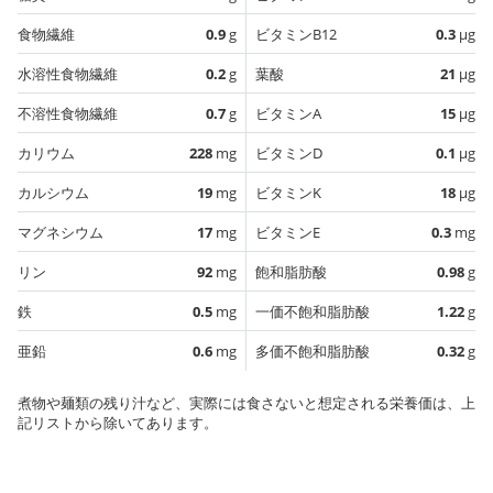
食物繊維
0.9
g
ビタミンB12
0.3
µg
水溶性食物繊維
0.2
g
葉酸
21
µg
不溶性食物繊維
0.7
g
ビタミンA
15
µg
カリウム
228
mg
ビタミンD
0.1
µg
カルシウム
19
mg
ビタミンK
18
µg
マグネシウム
17
mg
ビタミンE
0.3
mg
リン
92
mg
飽和脂肪酸
0.98
g
鉄
0.5
mg
一価不飽和脂肪酸
1.22
g
亜鉛
0.6
mg
多価不飽和脂肪酸
0.32
g
煮物や麺類の残り汁など、実際には食さないと想定される栄養価は、上
記リストから除いてあります。