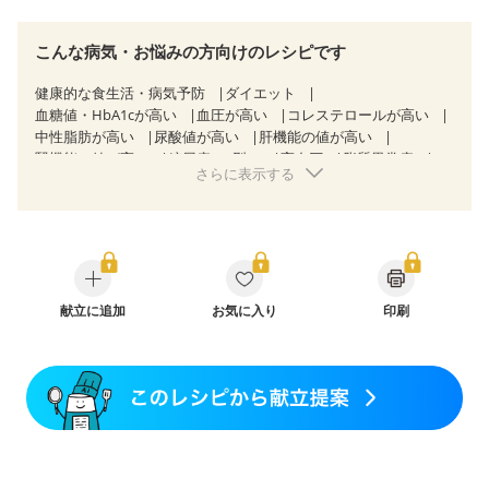
こんな病気・お悩みの方向けのレシピです
健康的な食生活・病気予防
ダイエット
血糖値・HbA1cが高い
血圧が高い
コレステロールが高い
中性脂肪が高い
尿酸値が高い
肝機能の値が高い
腎機能の値が高い
糖尿病（2型）
高血圧
脂質異常症
さらに表示する
高尿酸血症（痛風）
胃ポリープ
逆流性食道炎
胆石症
慢性膵炎（移行期・寛解期）
痔
過敏性腸症候群（IBS）
CKD（ステージ１）
CKD（ステージ２）
乳がん（抗がん剤治療中）
乳がん（ホルモン療法中）
乳がん（放射線治療中）
乳がん治療を終えた方・経過観察中の方など
食欲がない
妊娠中(初期)
献立に追加
妊婦健診・体重増加が気になる（初期）
お気に入り
印刷
妊婦健診・血圧が気になる（初期）
妊婦健診・血糖値が気になる（初期）
妊娠高血圧(中期)
妊娠糖尿病(初期)
産後（母乳）
産後（混合栄養）
産後（ミルク）
骨折
骨粗しょう症
関節リウマチ
乾癬
フレイル（年齢に合わせた体作り）
低栄養予防
貧血対策
ニキビ・肌荒れ
妊活中
更年期