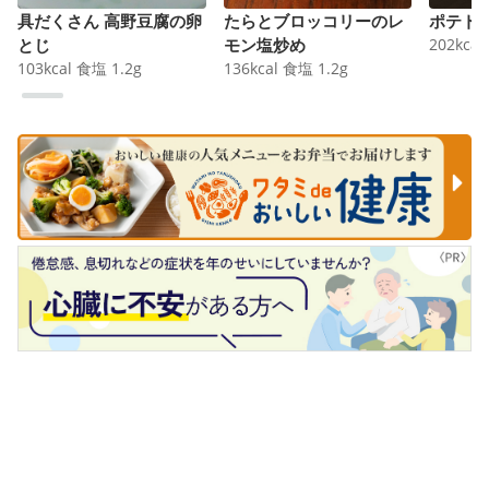
具だくさん 高野豆腐の卵
たらとブロッコリーのレ
ポテト
とじ
モン塩炒め
202
kcal
103
kcal
食塩
1.2
g
136
kcal
食塩
1.2
g