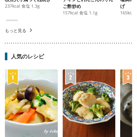
237
kcal
食塩
1.3
g
ご酢炒め
げ
157
kcal
食塩
1.1
g
165
kcal
もっと見る
人気のレシピ