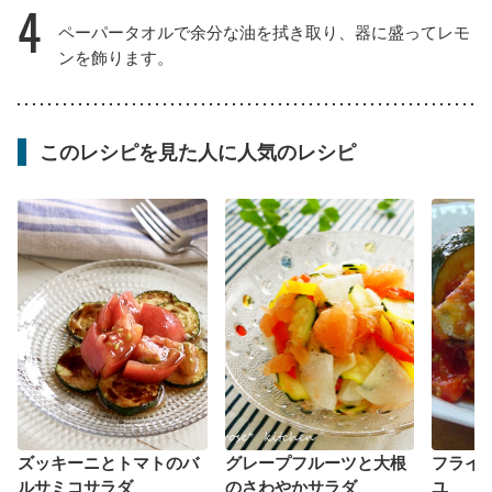
4
ペーパータオルで余分な油を拭き取り、器に盛ってレモ
ンを飾ります。
このレシピを見た人に人気のレシピ
ズッキーニとトマトのバ
グレープフルーツと大根
フライ
ルサミコサラダ
のさわやかサラダ
ユ