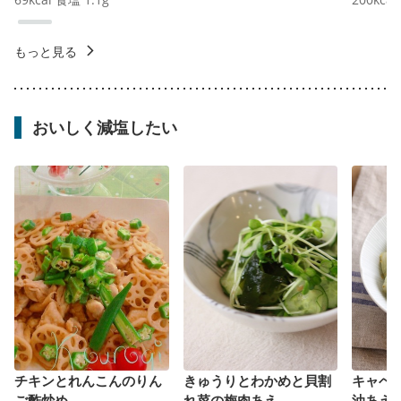
もっと見る
おいしく減塩したい
チキンとれんこんのりん
きゅうりとわかめと貝割
キャベ
ご酢炒め
れ菜の梅肉あえ
油あえ