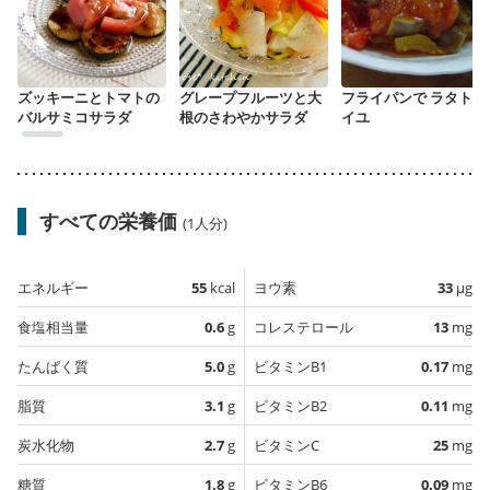
ズッキーニとトマトの
グレープフルーツと大
フライパンで ラタトゥ
バルサミコサラダ
根のさわやかサラダ
イユ
すべての栄養価
(1人分)
エネルギー
55
kcal
ヨウ素
33
µg
食塩相当量
0.6
g
コレステロール
13
mg
たんぱく質
5.0
g
ビタミンB1
0.17
mg
脂質
3.1
g
ビタミンB2
0.11
mg
炭水化物
2.7
g
ビタミンC
25
mg
糖質
1.8
g
ビタミンB6
0.09
mg