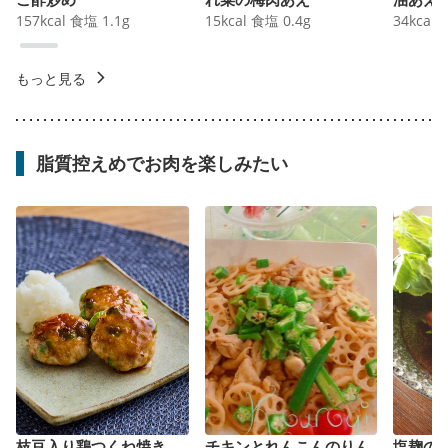
157
kcal
食塩
1.1
g
15
kcal
食塩
0.4
g
34
kcal
もっと見る
脂質控えめでお肉を楽しみたい
枝豆入り鶏つくね焼き
チキンとれんこんのりん
塩麹の