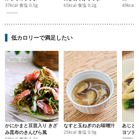
37
kcal
食塩
0.5
g
65
kcal
食塩
0.2
g
49
kcal
低カロリーで満足したい
かにかまと豆苗入り きざ
なすと玉ねぎのお味噌汁
あじと
み昆布のきんぴら風
25
kcal
食塩
0.9
g
ヨソテ
69
kcal
食塩
1.1
g
200
kcal