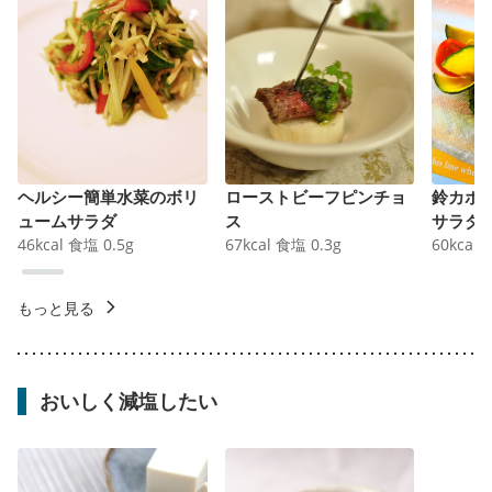
ヘルシー簡単水菜のボリ
ローストビーフピンチョ
鈴カボ
ュームサラダ
ス
サラダ
46
kcal
食塩
0.5
g
67
kcal
食塩
0.3
g
60
kcal
もっと見る
おいしく減塩したい