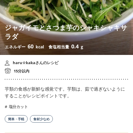
ジャガイモとさつま芋のシャキシャキサ
ラダ
60
0.4
エネルギー
kcal
食塩相当量
g
haru☆kakaさんのレシピ
15分以内
芋類の食感が新鮮な感覚です。芋類は、茹で過ぎないように
することがレシピポイントです。
塩分カット
簡単・手軽
食材少なめ