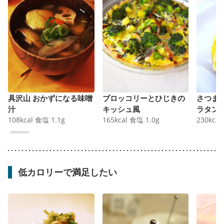
具沢山 おかずになる味噌
ブロッコリーとひじきの
さつま
汁
キッシュ風
ラタン
108
kcal
食塩
1.1
g
165
kcal
食塩
1.0
g
230
kcal
低カロリーで満足したい