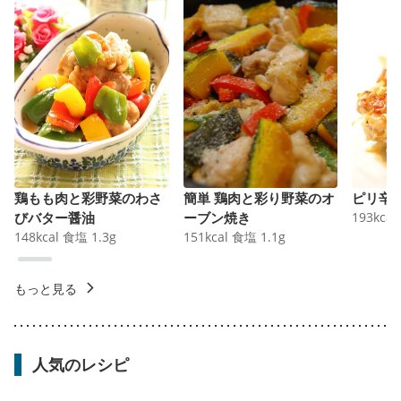
鶏もも肉と彩野菜のわさ
簡単 鶏肉と彩り野菜のオ
ピリ辛
びバター醤油
ーブン焼き
193
kcal
148
kcal
食塩
1.3
g
151
kcal
食塩
1.1
g
もっと見る
人気のレシピ