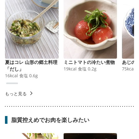
夏はコレ 山形の郷土料理
ミニトマトの冷たい煮物
あじの
「だし」
19
kcal
食塩
0.2
g
75
kcal
16
kcal
食塩
0.6
g
もっと見る
脂質控えめでお肉を楽しみたい