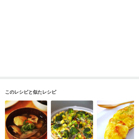
乾癬
低栄養予防
貧血対策
ニキビ・肌荒れ
妊活中
更年期
このレシピと似たレシピ