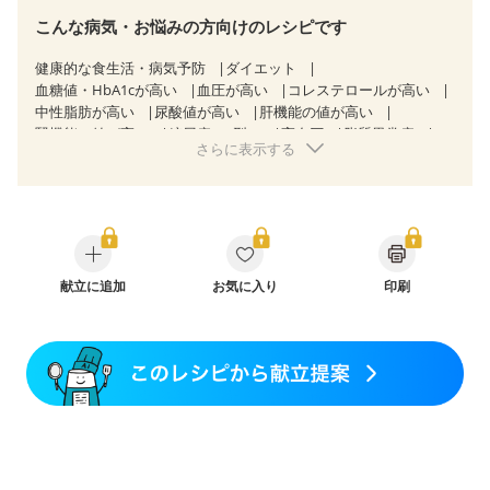
こんな病気・お悩みの方向けのレシピです
健康的な食生活・病気予防
ダイエット
血糖値・HbA1cが高い
血圧が高い
コレステロールが高い
中性脂肪が高い
尿酸値が高い
肝機能の値が高い
腎機能の値が高い
糖尿病（2型）
高血圧
脂質異常症
さらに表示する
高尿酸血症（痛風）
狭心症
心筋梗塞
心臓弁膜症
心不全
胃ポリープ
胆石症
慢性膵炎（移行期・寛解期）
非アルコール性脂肪肝
痔
慢性便秘症
過敏性腸症候群（IBS）
睡眠時無呼吸症候群
糖尿病性腎症（第１期）
糖尿病性腎症（第２期）
糖尿病性腎症（第３期）
CKD（ステージ１）
CKD（ステージ２）
献立に追加
CKD（ステージ３a）
お気に入り
印刷
乳がん（抗がん剤治療中）
乳がん（ホルモン療法中）
乳がん（放射線治療中）
乳がん治療を終えた方・経過観察中の方など
味の感じ方が変わった
妊娠中(初期)
妊婦健診・体重増加が気になる（初期）
妊婦健診・血圧が気になる（初期）
妊婦健診・血糖値が気になる（初期）
妊娠高血圧(中期)
妊娠糖尿病(初期)
産後（母乳）
産後（混合栄養）
産後（ミルク）
骨折
骨粗しょう症
関節リウマチ