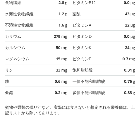
食物繊維
2.8
g
ビタミンB12
0.0
µg
水溶性食物繊維
1.2
g
葉酸
43
µg
不溶性食物繊維
1.6
g
ビタミンA
22
µg
カリウム
279
mg
ビタミンD
0.0
µg
カルシウム
50
mg
ビタミンK
24
µg
マグネシウム
15
mg
ビタミンE
0.7
mg
リン
33
mg
飽和脂肪酸
0.31
g
鉄
0.6
mg
一価不飽和脂肪酸
0.76
g
亜鉛
0.2
mg
多価不飽和脂肪酸
0.83
g
煮物や麺類の残り汁など、実際には食さないと想定される栄養価は、上
記リストから除いてあります。