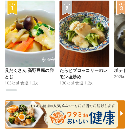
具だくさん 高野豆腐の卵
たらとブロッコリーのレ
ポテト
とじ
モン塩炒め
202
kcal
103
kcal
食塩
1.2
g
136
kcal
食塩
1.2
g