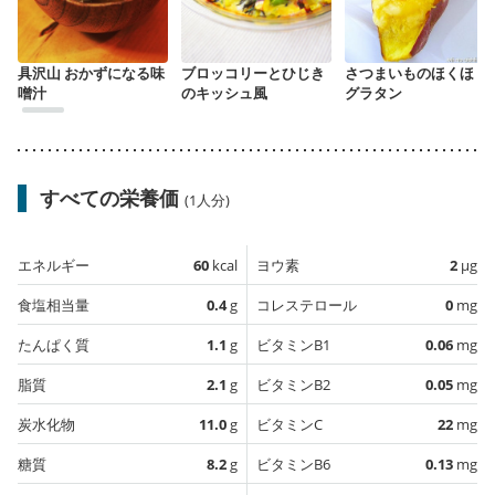
具沢山 おかずになる味
ブロッコリーとひじき
さつまいものほくほく
噌汁
のキッシュ風
グラタン
すべての栄養価
(1人分)
エネルギー
60
kcal
ヨウ素
2
µg
食塩相当量
0.4
g
コレステロール
0
mg
たんぱく質
1.1
g
ビタミンB1
0.06
mg
脂質
2.1
g
ビタミンB2
0.05
mg
炭水化物
11.0
g
ビタミンC
22
mg
糖質
8.2
g
ビタミンB6
0.13
mg