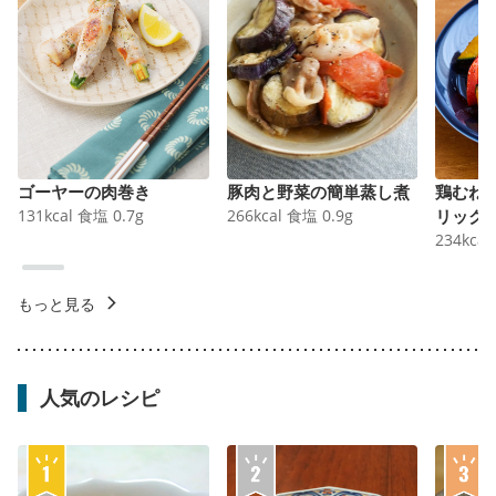
ゴーヤーの肉巻き
豚肉と野菜の簡単蒸し煮
鶏むね
131
kcal
食塩
0.7
g
266
kcal
食塩
0.9
g
リック
234
kcal
もっと見る
人気のレシピ