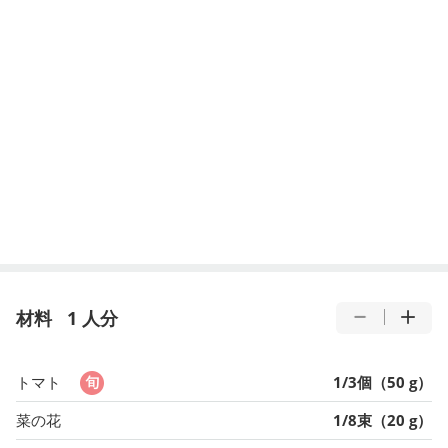
材料
1 人分
トマト
1/3個（50 g）
菜の花
1/8束（20 g）