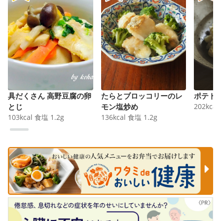
具だくさん 高野豆腐の卵
たらとブロッコリーのレ
ポテト
とじ
モン塩炒め
202
kcal
103
kcal
食塩
1.2
g
136
kcal
食塩
1.2
g