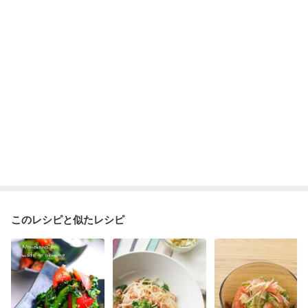
フレイル（年齢に合わせた体作り）
低栄養予防
貧血対策
ニキビ・肌荒れ
妊活中
更年期
このレシピと似たレシピ