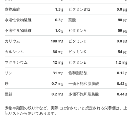
食物繊維
1.3
g
ビタミンB12
0.0
µg
水溶性食物繊維
0.3
g
葉酸
80
µg
不溶性食物繊維
1.0
g
ビタミンA
59
µg
カリウム
188
mg
ビタミンD
0.0
µg
カルシウム
36
mg
ビタミンK
54
µg
マグネシウム
12
mg
ビタミンE
1.2
mg
リン
31
mg
飽和脂肪酸
0.12
g
鉄
0.7
mg
一価不飽和脂肪酸
0.42
g
亜鉛
0.2
mg
多価不飽和脂肪酸
0.44
g
煮物や麺類の残り汁など、実際には食さないと想定される栄養価は、上
記リストから除いてあります。