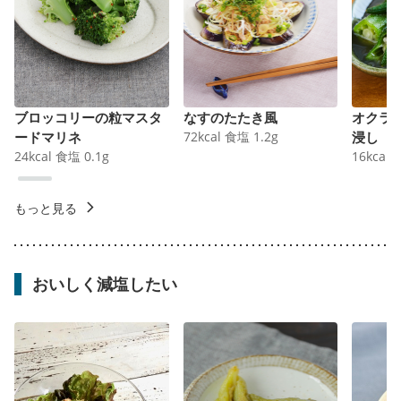
ブロッコリーの粒マスタ
なすのたたき風
オクラ
ードマリネ
72
kcal
食塩
1.2
g
浸し
24
kcal
食塩
0.1
g
16
kcal
もっと見る
おいしく減塩したい