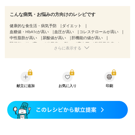
こんな病気・お悩みの方向けのレシピです
健康的な食生活・病気予防
ダイエット
血糖値・HbA1cが高い
血圧が高い
コレステロールが高い
中性脂肪が高い
尿酸値が高い
肝機能の値が高い
腎機能の値が高い
糖尿病（2型）
高血圧
脂質異常症
さらに表示する
高尿酸血症（痛風）
狭心症
心筋梗塞
心臓弁膜症
心不全
胃炎
胃ポリープ
消化性潰瘍（胃・十二指腸潰瘍）
逆流性食道炎
胆石症
慢性膵炎（移行期・寛解期）
痔
慢性便秘症
過敏性腸症候群（IBS）
糖尿病性腎症（第１期）
糖尿病性腎症（第２期）
糖尿病性腎症（第３期）
CKD（ステージ１）
献立に追加
CKD（ステージ２）
お気に入り
印刷
CKD（ステージ３a）
乳がん（抗がん剤治療中）
乳がん（ホルモン療法中）
乳がん（放射線治療中）
乳がん治療を終えた方・経過観察中の方など
妊娠中(初期)
妊婦健診・体重増加が気になる（初期）
妊婦健診・血圧が気になる（初期）
妊婦健診・血糖値が気になる（初期）
妊娠高血圧(中期)
妊娠糖尿病(初期)
産後（母乳）
産後（混合栄養）
産後（ミルク）
骨折
骨粗しょう症
関節リウマチ