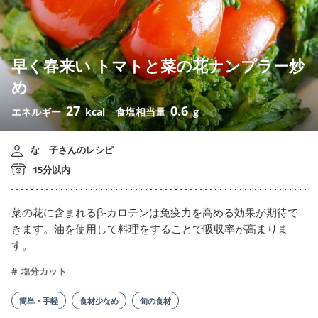
早く春来い トマトと菜の花ナンプラー炒
め
27
0.6
エネルギー
kcal
食塩相当量
g
なゝ子さんのレシピ
15分以内
菜の花に含まれるβ-カロテンは免疫力を高める効果が期待で
きます。油を使用して料理をすることで吸収率が高まりま
す。
塩分カット
簡単・手軽
食材少なめ
旬の食材