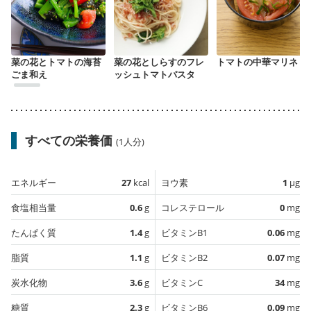
菜の花とトマトの海苔
菜の花としらすのフレ
トマトの中華マリネ
ごま和え
ッシュトマトパスタ
すべての栄養価
(1人分)
エネルギー
27
kcal
ヨウ素
1
µg
食塩相当量
0.6
g
コレステロール
0
mg
たんぱく質
1.4
g
ビタミンB1
0.06
mg
脂質
1.1
g
ビタミンB2
0.07
mg
炭水化物
3.6
g
ビタミンC
34
mg
糖質
2.3
g
ビタミンB6
0.09
mg