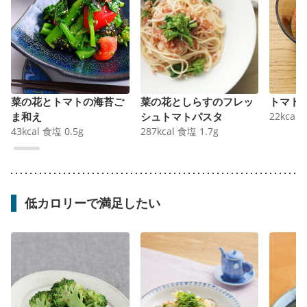
菜の花とトマトの海苔ご
菜の花としらすのフレッ
トマト
ま和え
シュトマトパスタ
22
kcal
43
kcal
食塩
0.5
g
287
kcal
食塩
1.7
g
低カロリーで満足したい