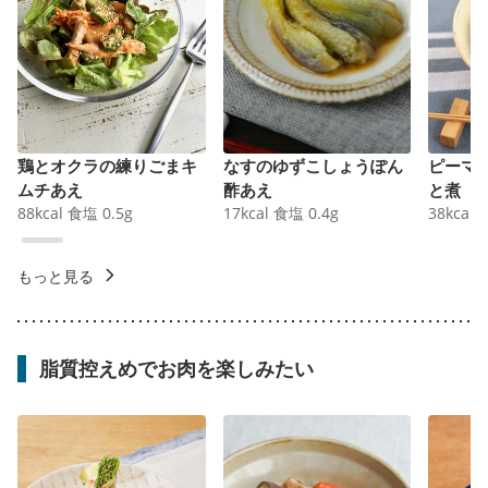
鶏とオクラの練りごまキ
なすのゆずこしょうぽん
ピーマ
ムチあえ
酢あえ
と煮
88
kcal
食塩
0.5
g
17
kcal
食塩
0.4
g
38
kcal
もっと見る
脂質控えめでお肉を楽しみたい