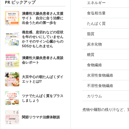
PR ピックアップ
エネルギー
食塩相当量
潰瘍性大腸炎患者さん支援
サイト 自分に合う治療に
出会うための第一歩を
たんぱく質
倦怠感、息切れなどの症状
脂質
を年のせいにしていません
か？そのサイン心臓からの
炭水化物
SOSかもしれません
糖質
潰瘍性大腸炎患者さん座談
会レポート
食物繊維
水溶性食物繊維
大豆中心の朝たんぱくダイ
エットとは!?
不溶性食物繊維
ツナでたんぱく質をプラス
カリウム
しましょう
煮物や麺類の残り汁など、
関節リウマチ治療体験談