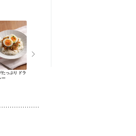
妊活中
更年期
がたっぷり ドラ
エスニックそぼろの
シャキッとレタスの
タンドリーチ
レー
っけご飯
豚丼
レー