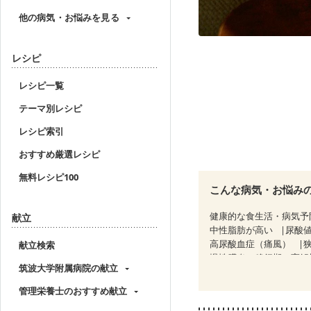
他の病気・お悩みを見る
レシピ
レシピ一覧
テーマ別レシピ
レシピ索引
おすすめ厳選レシピ
無料レシピ100
こんな病気・お悩み
健康的な食生活・病気予
献立
中性脂肪が高い
尿酸
高尿酸血症（痛風）
献立検索
慢性膵炎（移行期・寛解
筑波大学附属病院の献立
睡眠時無呼吸症候群
CKD（ステージ１）
C
管理栄養士のおすすめ献立
乳がん（ホルモン療法中