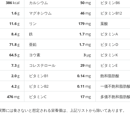
386
kcal
カルシウム
50
mg
ビタミンB6
1.6
g
マグネシウム
46
mg
ビタミンB12
11.6
g
リン
179
mg
葉酸
8.4
g
鉄
1.7
mg
ビタミンA
71.8
g
亜鉛
1.7
mg
ビタミンD
64.5
g
ヨウ素
3
µg
ビタミンK
7.3
g
コレステロール
29
mg
ビタミンE
2.0
g
ビタミンB1
0.14
mg
飽和脂肪酸
4.2
g
ビタミンB2
0.11
mg
一価不飽和脂肪
476
mg
ビタミンC
17
mg
多価不飽和脂肪
実際には食さないと想定される栄養価は、上記リストから除いてあります。