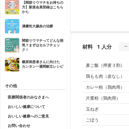
【関節リウマチをお持ちの
方】新規会員登録はこちら
から
潰瘍性大腸炎の治療
関節リウマチってどんな病
気？まずはセルフチェッ
材料
1 人分
ク！
糖尿病患者さんに向けた
麦ご飯（押麦３割）
カンタン一週間献立レシピ
鶏もも肉（皮なし）
その他
カレー粉（鶏肉用）
医療関係者のみなさまへ
片栗粉（鶏肉用）
おいしい健康について
玉ねぎ
おいしい健康へのご意見
ごぼう
お問い合わせ