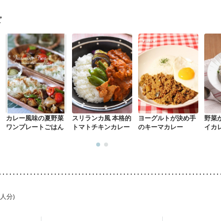
骨粗しょう症
関節リウマチ
低栄養予防
貧血対策
ニキビ・肌荒れ
ピ
カレー風味の夏野菜
スリランカ風 本格的
ヨーグルトが決め手
野菜
ワンプレートごはん
トマトチキンカレー
のキーマカレー
イカ
1人分)