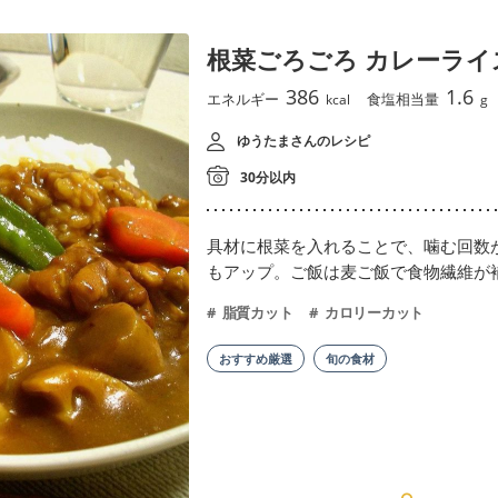
根菜ごろごろ カレーライ
386
1.6
エネルギー
食塩相当量
kcal
g
ゆうたまさんのレシピ
30分以内
具材に根菜を入れることで、噛む回数
もアップ。ご飯は麦ご飯で食物繊維が
脂質カット
カロリーカット
おすすめ厳選
旬の食材