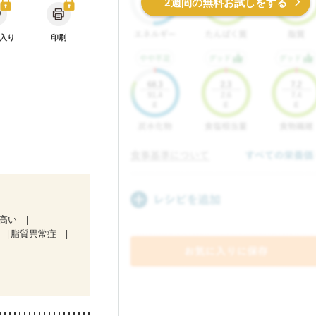
2週間の無料お試しをする
入り
印刷
が高い
脂質異常症
）
ど
食欲がない