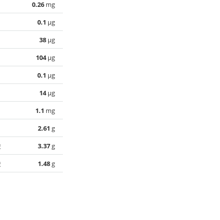
0.26
mg
0.1
µg
38
µg
104
µg
0.1
µg
14
µg
1.1
mg
2.61
g
酸
3.37
g
酸
1.48
g