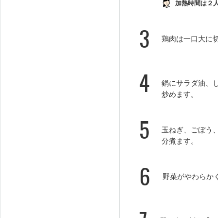
加熱時間は２
3
鶏肉は一口大に
4
鍋にサラダ油、
炒めます。
5
玉ねぎ、ごぼう
分煮ます。
6
野菜がやわらか