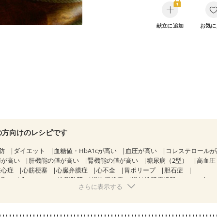
献立に追加
お気に
の方向けのレシピです
防
ダイエット
血糖値・HbA1cが高い
血圧が高い
コレステロール
値が高い
肝機能の値が高い
腎機能の値が高い
糖尿病（2型）
高血圧
狭心症
心筋梗塞
心臓弁膜症
心不全
胃ポリープ
胆石症
期）
非アルコール性脂肪肝
慢性便秘症
過敏性腸症候群（IBS）
さらに表示する
糖尿病性腎症（第１期）
糖尿病性腎症（第２期）
糖尿病性腎症（第３期
KD（ステージ２）
CKD（ステージ３a）
乳がん（抗がん剤治療中）
）
乳がん（放射線治療中）
乳がん治療を終えた方・経過観察中の方な