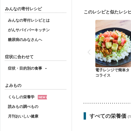
産後（ミルク）
骨折
みんなの寄付レシピ
このレシピと似たレシ
みんなの寄付レシピとは
がんサバイバーキッチン
糖尿病のみなさんへ
症状に合わせて
症状・目的別の食事
電子レンジで簡単タ
コライス
よみもの
くらしの栄養学
読みもの調べもの
すべての栄養価
月刊おいしい健康
(