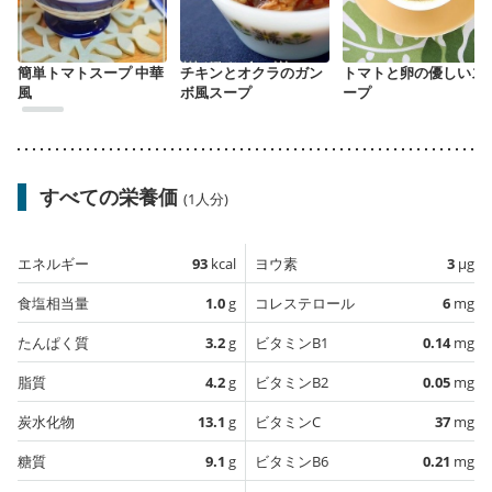
簡単トマトスープ 中華
チキンとオクラのガン
トマトと卵の優しいス
風
ボ風スープ
ープ
すべての栄養価
(1人分)
エネルギー
93
kcal
ヨウ素
3
µg
食塩相当量
1.0
g
コレステロール
6
mg
たんぱく質
3.2
g
ビタミンB1
0.14
mg
脂質
4.2
g
ビタミンB2
0.05
mg
炭水化物
13.1
g
ビタミンC
37
mg
糖質
9.1
g
ビタミンB6
0.21
mg