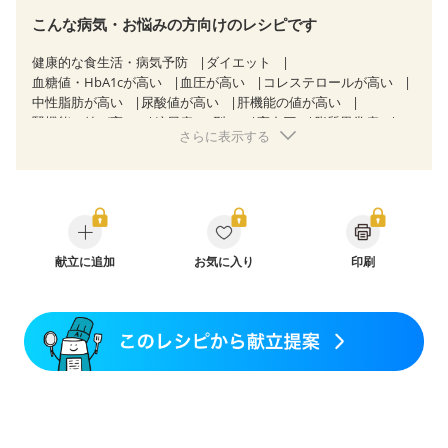
こんな病気・お悩みの方向けのレシピです
健康的な食生活・病気予防
ダイエット
血糖値・HbA1cが高い
血圧が高い
コレステロールが高い
中性脂肪が高い
尿酸値が高い
肝機能の値が高い
腎機能の値が高い
糖尿病（2型）
高血圧
脂質異常症
さらに表示する
高尿酸血症（痛風）
狭心症
心筋梗塞
心臓弁膜症
心不全
胆石症
非アルコール性脂肪肝
慢性便秘症
過敏性腸症候群（IBS）
睡眠時無呼吸症候群
糖尿病性腎症（第１期）
糖尿病性腎症（第２期）
CKD（ステージ１）
CKD（ステージ２）
乳がん（抗がん剤治療中）
乳がん（ホルモン療法中）
乳がん（放射線治療中）
献立に追加
お気に入り
印刷
乳がん治療を終えた方・経過観察中の方など
味の感じ方が変わった
食欲がない
産後（ミルク）
骨折
骨粗しょう症
関節リウマチ
乾癬
フレイル（年齢に合わせた体作り）
低栄養予防
貧血対策
ニキビ・肌荒れ
妊活中
更年期