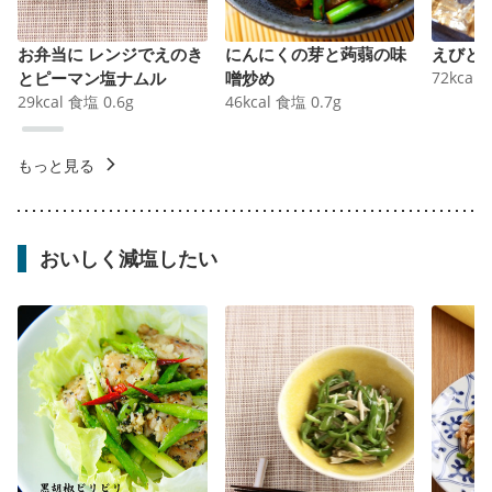
お弁当に レンジでえのき
にんにくの芽と蒟蒻の味
えびと
とピーマン塩ナムル
噌炒め
72
kcal
29
kcal
食塩
0.6
g
46
kcal
食塩
0.7
g
もっと見る
おいしく減塩したい