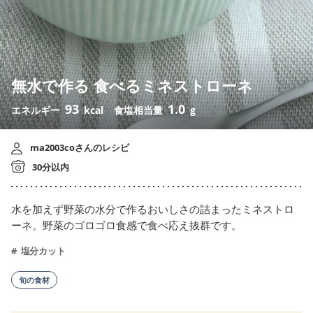
無水で作る 食べるミネストローネ
93
1.0
エネルギー
kcal
食塩相当量
g
ma2003coさんのレシピ
30分以内
水を加えず野菜の水分で作るおいしさの詰まったミネストロ
ーネ。野菜のゴロゴロ食感で食べ応え抜群です。
塩分カット
旬の食材