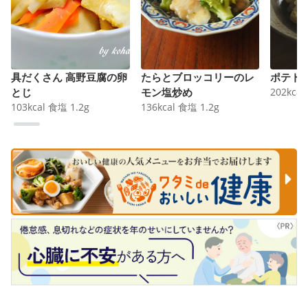
具だくさん 高野豆腐の卵
たらとブロッコリーのレ
ポテト
とじ
モン塩炒め
202
kcal
103
kcal
食塩
1.2
g
136
kcal
食塩
1.2
g