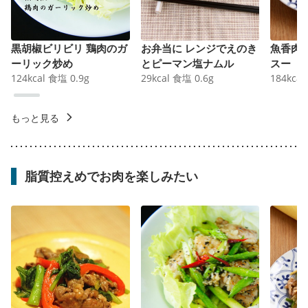
黒胡椒ビリビリ 鶏肉のガ
お弁当に レンジでえのき
魚香肉
ーリック炒め
とピーマン塩ナムル
スー
124
kcal
食塩
0.9
g
29
kcal
食塩
0.6
g
184
kcal
もっと見る
脂質控えめでお肉を楽しみたい