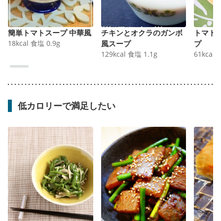
簡単トマトスープ 中華風
チキンとオクラのガンボ
トマト
18
kcal
食塩
0.9
g
風スープ
プ
129
kcal
食塩
1.1
g
61
kcal
低カロリーで満足したい