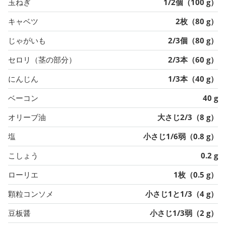
玉ねぎ
1/2個（100 g）
キャベツ
2枚（80 g）
じゃがいも
2/3個（80 g）
セロリ（茎の部分）
2/3本（60 g）
にんじん
1/3本（40 g）
ベーコン
40 g
オリーブ油
大さじ2/3（8 g）
塩
小さじ1/6弱（0.8 g）
こしょう
0.2 g
ローリエ
1枚（0.5 g）
顆粒コンソメ
小さじ1と1/3（4 g）
豆板醤
小さじ1/3弱（2 g）