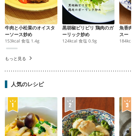
牛肉と小松菜のオイスタ
黒胡椒ビリビリ 鶏肉のガ
魚香肉
ーソース炒め
ーリック炒め
スー
153
kcal
食塩
1.4
g
124
kcal
食塩
0.9
g
184
kcal
もっと見る
人気のレシピ