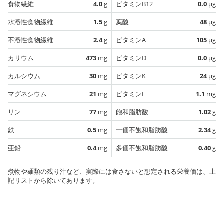
食物繊維
4.0
g
ビタミンB12
0.0
µg
水溶性食物繊維
1.5
g
葉酸
48
µg
不溶性食物繊維
2.4
g
ビタミンA
105
µg
カリウム
473
mg
ビタミンD
0.0
µg
カルシウム
30
mg
ビタミンK
24
µg
マグネシウム
21
mg
ビタミンE
1.1
mg
リン
77
mg
飽和脂肪酸
1.02
g
鉄
0.5
mg
一価不飽和脂肪酸
2.34
g
亜鉛
0.4
mg
多価不飽和脂肪酸
0.40
g
煮物や麺類の残り汁など、実際には食さないと想定される栄養価は、上
記リストから除いてあります。