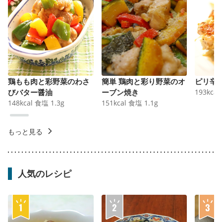
鶏もも肉と彩野菜のわさ
簡単 鶏肉と彩り野菜のオ
ピリ辛
びバター醤油
ーブン焼き
193
kcal
148
kcal
食塩
1.3
g
151
kcal
食塩
1.1
g
もっと見る
人気のレシピ