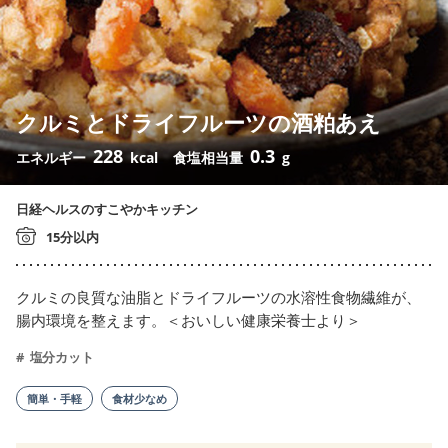
クルミとドライフルーツの酒粕あえ
228
0.3
エネルギー
kcal
食塩相当量
g
日経ヘルスのすこやかキッチン
15分以内
クルミの良質な油脂とドライフルーツの水溶性食物繊維が、
腸内環境を整えます。＜おいしい健康栄養士より＞
塩分カット
簡単・手軽
食材少なめ