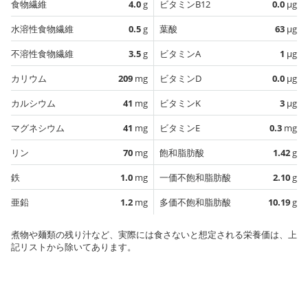
食物繊維
4.0
g
ビタミンB12
0.0
µg
水溶性食物繊維
0.5
g
葉酸
63
µg
不溶性食物繊維
3.5
g
ビタミンA
1
µg
カリウム
209
mg
ビタミンD
0.0
µg
カルシウム
41
mg
ビタミンK
3
µg
マグネシウム
41
mg
ビタミンE
0.3
mg
リン
70
mg
飽和脂肪酸
1.42
g
鉄
1.0
mg
一価不飽和脂肪酸
2.10
g
亜鉛
1.2
mg
多価不飽和脂肪酸
10.19
g
煮物や麺類の残り汁など、実際には食さないと想定される栄養価は、上
記リストから除いてあります。