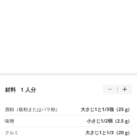
材料
1 人分
酒粕（板粕またはバラ粕）
大さじ1と1/3強（25 g）
味噌
小さじ1/2弱（2.5 g）
クルミ
大さじ1と1/3（20 g）