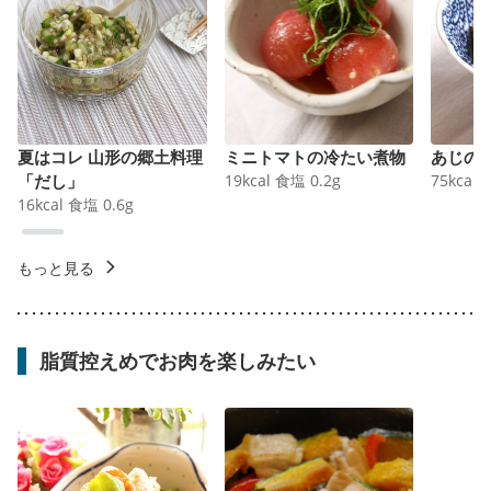
夏はコレ 山形の郷土料理
ミニトマトの冷たい煮物
あじの
「だし」
19
kcal
食塩
0.2
g
75
kcal
16
kcal
食塩
0.6
g
もっと見る
脂質控えめでお肉を楽しみたい