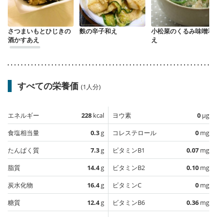
さつまいもとひじきの
麩の辛子和え
小松菜のくるみ味噌和
酒かすあえ
え
すべての栄養価
(1人分)
エネルギー
228
kcal
ヨウ素
0
µg
食塩相当量
0.3
g
コレステロール
0
mg
たんぱく質
7.3
g
ビタミンB1
0.07
mg
脂質
14.4
g
ビタミンB2
0.10
mg
炭水化物
16.4
g
ビタミンC
0
mg
糖質
12.4
g
ビタミンB6
0.36
mg