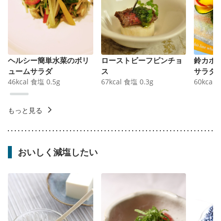
ヘルシー簡単水菜のボリ
ローストビーフピンチョ
鈴カボ
ュームサラダ
ス
サラダ
46
kcal
食塩
0.5
g
67
kcal
食塩
0.3
g
60
kcal
もっと見る
おいしく減塩したい