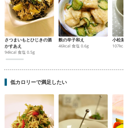
さつまいもとひじきの酒
麩の辛子和え
小松菜
かすあえ
46
kcal
食塩
0.6
g
107
kcal
94
kcal
食塩
0.5
g
低カロリーで満足したい