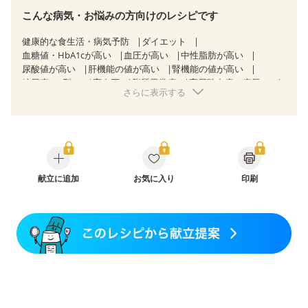
こんな病気・お悩みの方向けのレシピです
健康的な食生活・病気予防
ダイエット
血糖値・HbA1cが高い
血圧が高い
中性脂肪が高い
尿酸値が高い
肝機能の値が高い
腎機能の値が高い
糖尿病（2型）
高血圧
脂質異常症
高尿酸血症（痛風）
さらに表示する
狭心症
心筋梗塞
心臓弁膜症
心不全
胆石症
非アルコール性脂肪肝
慢性便秘症
過敏性腸症候群（IBS）
睡眠時無呼吸症候群
糖尿病性腎症（第１期）
糖尿病性腎症（第２期）
糖尿病性腎症（第３期）
CKD（ステージ１）
CKD（ステージ２）
CKD（ステージ３b）
乳がん（抗がん剤治療中）
献立に追加
お気に入り
乳がん（ホルモン療法中）
印刷
乳がん（放射線治療中）
乳がん治療を終えた方・経過観察中の方など
妊娠中(初期)
妊婦健診・体重増加が気になる（初期）
妊婦健診・血圧が気になる（初期）
妊婦健診・血糖値が気になる（初期）
妊娠高血圧(中期)
妊娠糖尿病(初期)
産後（母乳）
産後（混合栄養）
産後（ミルク）
骨折
骨粗しょう症
関節リウマチ
乾癬
フレイル（年齢に合わせた体作り）
低栄養予防
貧血対策
ニキビ・肌荒れ
妊活中
更年期