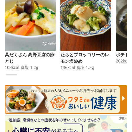
具だくさん 高野豆腐の卵
たらとブロッコリーのレ
ポテト
とじ
モン塩炒め
202
kcal
103
kcal
食塩
1.2
g
136
kcal
食塩
1.2
g