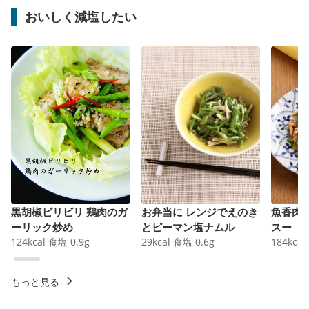
おいしく減塩したい
黒胡椒ビリビリ 鶏肉のガ
お弁当に レンジでえのき
魚香肉
ーリック炒め
とピーマン塩ナムル
スー
124
kcal
食塩
0.9
g
29
kcal
食塩
0.6
g
184
kcal
もっと見る