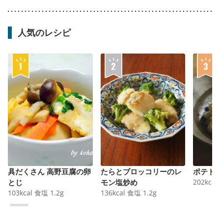
人気のレシピ
具だくさん 高野豆腐の卵
たらとブロッコリーのレ
ポテト
とじ
モン塩炒め
202
kcal
103
kcal
食塩
1.2
g
136
kcal
食塩
1.2
g