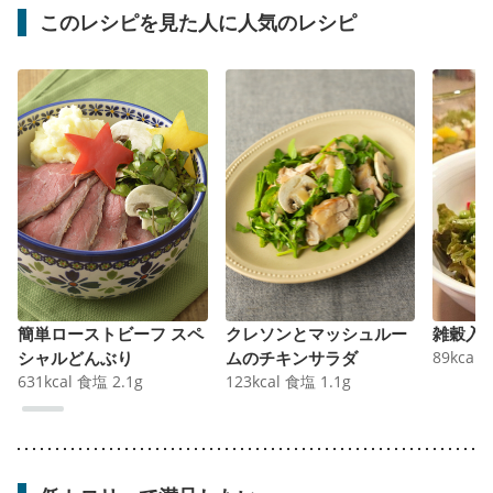
このレシピを見た人に人気のレシピ
簡単ローストビーフ スペ
クレソンとマッシュルー
雑穀入
シャルどんぶり
ムのチキンサラダ
89
kcal
631
kcal
食塩
2.1
g
123
kcal
食塩
1.1
g