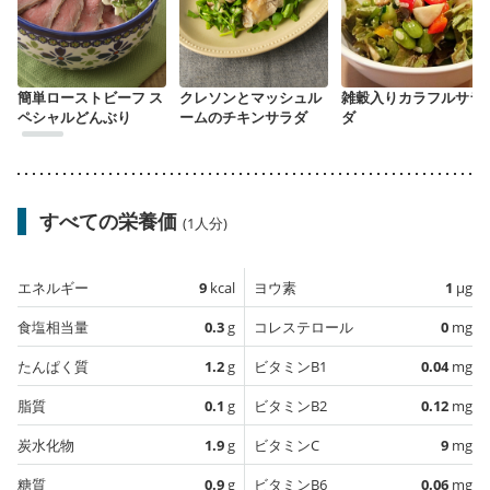
簡単ローストビーフ ス
クレソンとマッシュル
雑穀入りカラフルサラ
ペシャルどんぶり
ームのチキンサラダ
ダ
すべての栄養価
(1人分)
エネルギー
9
kcal
ヨウ素
1
µg
食塩相当量
0.3
g
コレステロール
0
mg
たんぱく質
1.2
g
ビタミンB1
0.04
mg
脂質
0.1
g
ビタミンB2
0.12
mg
炭水化物
1.9
g
ビタミンC
9
mg
糖質
0.9
g
ビタミンB6
0.06
mg