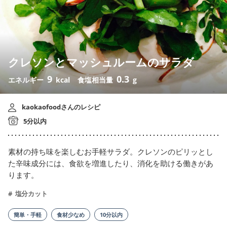
クレソンとマッシュルームのサラダ
9
0.3
エネルギー
kcal
食塩相当量
g
kaokaofoodさんのレシピ
5分以内
素材の持ち味を楽しむお手軽サラダ。クレソンのピリッとし
た辛味成分には、食欲を増進したり、消化を助ける働きがあ
ります。
塩分カット
簡単・手軽
食材少なめ
10分以内