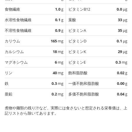
食物繊維
1.0
g
ビタミンB12
0.0
µg
水溶性食物繊維
0.1
g
葉酸
33
µg
不溶性食物繊維
0.9
g
ビタミンA
35
µg
カリウム
165
mg
ビタミンD
0.1
µg
カルシウム
18
mg
ビタミンK
29
µg
マグネシウム
6
mg
ビタミンE
0.3
mg
リン
40
mg
飽和脂肪酸
0.02
g
鉄
0.3
mg
一価不飽和脂肪酸
0.00
g
亜鉛
0.2
mg
多価不飽和脂肪酸
0.04
g
煮物や麺類の残り汁など、実際には食さないと想定される栄養価は、上
記リストから除いてあります。