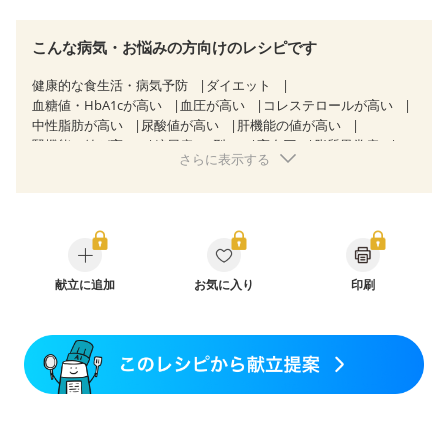
こんな病気・お悩みの方向けのレシピです
健康的な食生活・病気予防
ダイエット
血糖値・HbA1cが高い
血圧が高い
コレステロールが高い
中性脂肪が高い
尿酸値が高い
肝機能の値が高い
腎機能の値が高い
糖尿病（2型）
高血圧
脂質異常症
さらに表示する
高尿酸血症（痛風）
狭心症
心筋梗塞
心臓弁膜症
心不全
胃ポリープ
逆流性食道炎
胆石症
慢性膵炎（移行期・寛解期）
痔
過敏性腸症候群（IBS）
糖尿病性腎症（第１期）
糖尿病性腎症（第２期）
糖尿病性腎症（第３期）
CKD（ステージ１）
CKD（ステージ２）
CKD（ステージ３a）
CKD（ステージ３b）
献立に追加
透析
お気に入り
乳がん（抗がん剤治療中）
印刷
乳がん（ホルモン療法中）
乳がん（放射線治療中）
乳がん治療を終えた方・経過観察中の方など
味の感じ方が変わった
食欲がない
妊娠中(初期)
妊婦健診・体重増加が気になる（初期）
妊婦健診・血圧が気になる（初期）
妊婦健診・血糖値が気になる（初期）
妊娠高血圧(中期)
妊娠糖尿病(初期)
産後（母乳）
産後（混合栄養）
産後（ミルク）
骨折
関節リウマチ
貧血対策