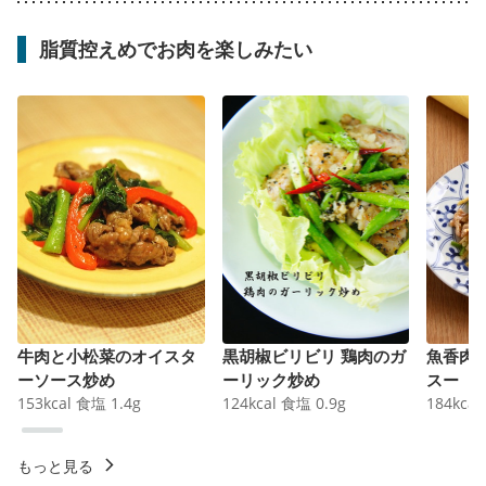
脂質控えめでお肉を楽しみたい
牛肉と小松菜のオイスタ
黒胡椒ビリビリ 鶏肉のガ
魚香肉
ーソース炒め
ーリック炒め
スー
153
kcal
食塩
1.4
g
124
kcal
食塩
0.9
g
184
kcal
もっと見る