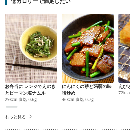
低カロリーで満足したい
お弁当に レンジでえのき
にんにくの芽と蒟蒻の味
えびと
とピーマン塩ナムル
噌炒め
72
kcal
29
kcal
食塩
0.6
g
46
kcal
食塩
0.7
g
もっと見る