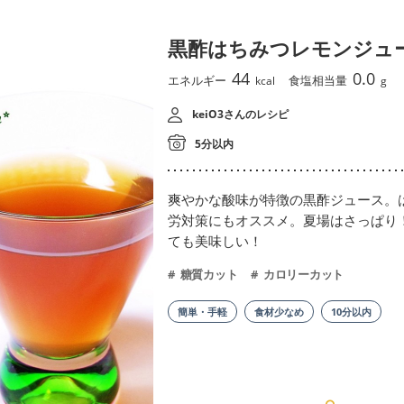
黒酢はちみつレモンジュ
44
0.0
エネルギー
食塩相当量
kcal
g
keiO3さんのレシピ
5分以内
爽やかな酸味が特徴の黒酢ジュース。
労対策にもオススメ。夏場はさっぱり
ても美味しい！
糖質カット
カロリーカット
簡単・手軽
食材少なめ
10分以内