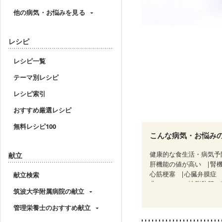
他の病気・お悩みを見る
レシピ
レシピ一覧
テーマ別レシピ
レシピ索引
おすすめ厳選レシピ
無料レシピ100
こんな病気・お悩み
健康的な食生活・病気予
献立
肝機能の値が高い
腎
心筋梗塞
心臓弁膜症
献立検索
非アルコール性脂肪肝
筑波大学附属病院の献立
糖尿病性腎症（第２期）
CKD（ステージ３a）
管理栄養士のおすすめ献立
妊婦健診・体重増加が気