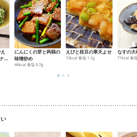
でえ
にんにくの芽と蒟蒻の
えびと枝豆の寒天よせ
なすの大
72
kcal
食塩
1.1
g
71
kcal
食
ナム
味噌炒め
46
kcal
食塩
0.7
g
たい