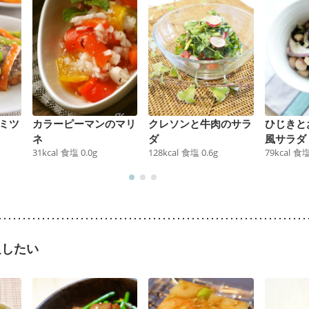
ミツ
カラーピーマンのマリ
クレソンと牛肉のサラ
ひじきと
ネ
ダ
風サラダ
31
kcal
食塩
0.0
g
128
kcal
食塩
0.6
g
79
kcal
食
足したい