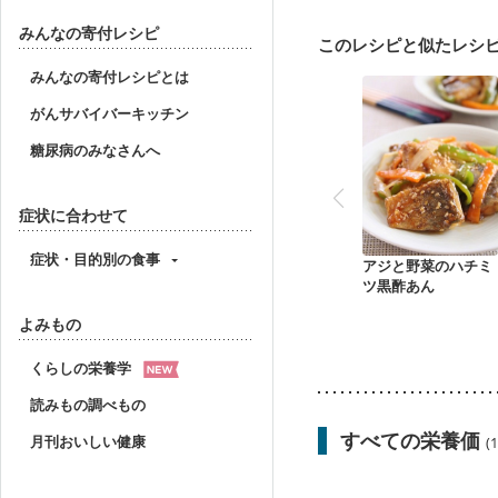
骨粗しょう症
関節リ
みんなの寄付レシピ
このレシピと似たレシ
みんなの寄付レシピとは
がんサバイバーキッチン
糖尿病のみなさんへ
症状に合わせて
症状・目的別の食事
アジと野菜のハチミ
ツ黒酢あん
よみもの
くらしの栄養学
読みもの調べもの
すべての栄養価
月刊おいしい健康
(