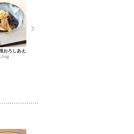
根おろしあえ
簡単 イタリアン風焼
なすの薬味だれ
塩
0.6
g
27
kcal
食塩
0.6
g
き茄子
72
kcal
食塩
0.7
g
4