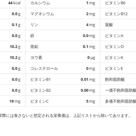
44
kcal
カルシウム
1
mg
ビタミンB6
0.0
g
マグネシウム
2
mg
ビタミンB12
0.1
g
リン
4
mg
葉酸
0.0
g
鉄
0.0
mg
ビタミンA
10.2
g
亜鉛
0.1
mg
ビタミンD
10.2
g
ヨウ素
0
µg
ビタミンK
0.0
g
コレステロール
0
mg
ビタミンE
0.0
g
ビタミンB1
0.01
mg
飽和脂肪酸
0.0
g
ビタミンB2
0.00
mg
一価不飽和脂肪
19
mg
ビタミンC
5
mg
多価不飽和脂肪
実際には食さないと想定される栄養価は、上記リストから除いてあります。