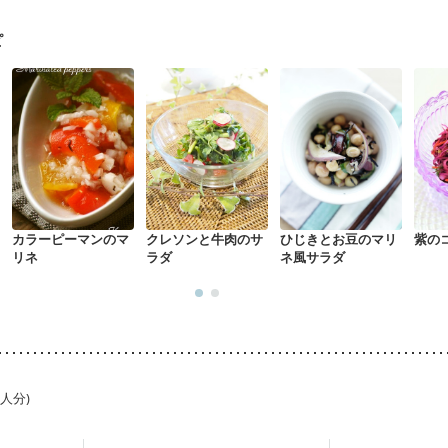
ウマチ
貧血対策
ニキビ・肌荒れ
更年期
ピ
カラーピーマンのマ
クレソンと牛肉のサ
ひじきとお豆のマリ
紫の
リネ
ラダ
ネ風サラダ
1人分)