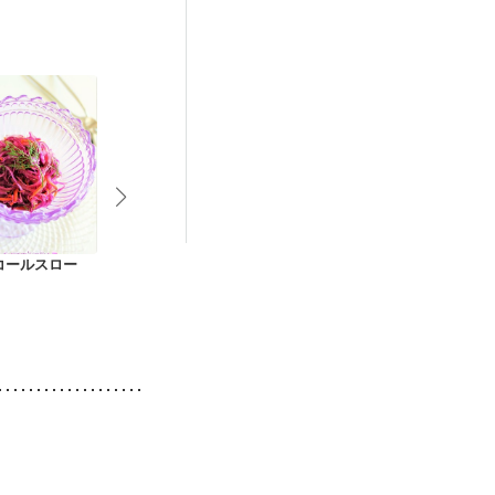
コールスロー
フレッシュベリーと
トマトのヨーグルト
オレンジ色の
ナッツのバルサミサ
スムージー
ルトスムージ
ラダ