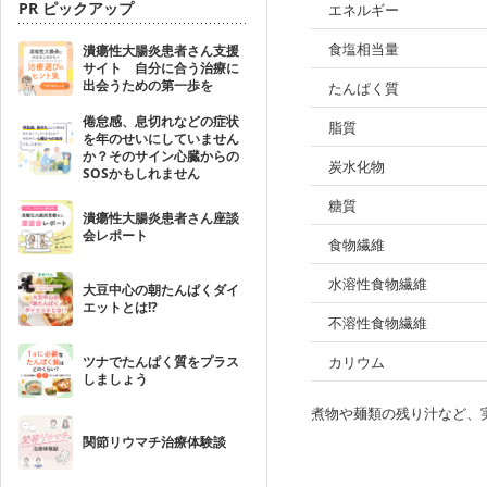
PR ピックアップ
エネルギー
食塩相当量
潰瘍性大腸炎患者さん支援
サイト 自分に合う治療に
出会うための第一歩を
たんぱく質
倦怠感、息切れなどの症状
脂質
を年のせいにしていません
か？そのサイン心臓からの
炭水化物
SOSかもしれません
糖質
潰瘍性大腸炎患者さん座談
会レポート
食物繊維
水溶性食物繊維
大豆中心の朝たんぱくダイ
エットとは!?
不溶性食物繊維
ツナでたんぱく質をプラス
カリウム
しましょう
煮物や麺類の残り汁など、
関節リウマチ治療体験談