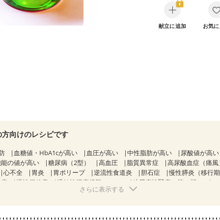
献立に追加
お気に
の方向けのレシピです
防
血糖値・HbA1cが高い
血圧が高い
中性脂肪が高い
尿酸値が高
機能の値が高い
糖尿病（2型）
高血圧
脂質異常症
高尿酸血症（痛風
心不全
胃炎
胃ポリープ
逆流性食道炎
胆石症
慢性膵炎（移行
痔
慢性便秘症
過敏性腸症候群（IBS）
糖尿病性腎症（第１期）
さらに表示する
糖尿病性腎症（第３期）
CKD（ステージ１）
CKD（ステージ２）
乳がん（放射線治療中）
食欲がない
妊娠中(初期)
になる（初期）
妊婦健診・血糖値が気になる（初期）
妊娠糖尿病(初期)