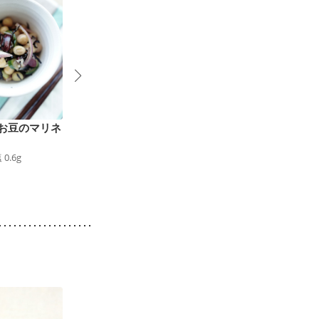
お豆のマリネ
紫のコールスロー
フレッシュベリーとナ
28
kcal
食塩
0.3
g
ッツのバルサミサラダ
塩
0.6
g
132
kcal
食塩
0.5
g
9