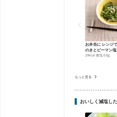
お弁当に レンジ
のきとピーマン塩
29
kcal
食塩
0.6
g
ル
もっと見る
おいしく減塩し