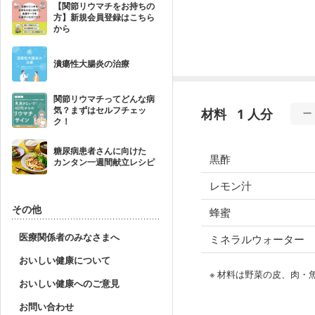
【関節リウマチをお持ちの
方】新規会員登録はこちら
から
潰瘍性大腸炎の治療
関節リウマチってどんな病
気？まずはセルフチェッ
材料
1 人分
ク！
糖尿病患者さんに向けた
黒酢
カンタン一週間献立レシピ
レモン汁
その他
蜂蜜
医療関係者のみなさまへ
ミネラルウォーター
おいしい健康について
※ 材料は野菜の皮、肉
おいしい健康へのご意見
お問い合わせ