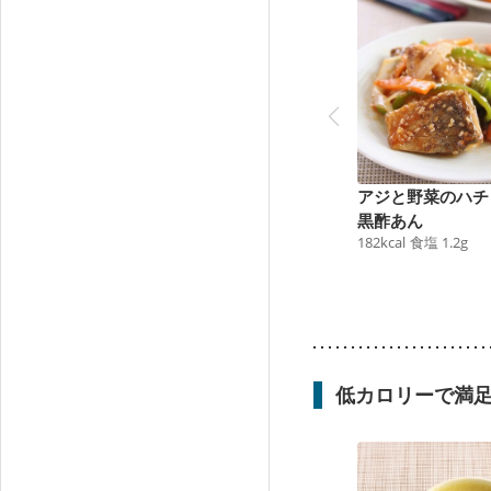
アジと野菜のハチ
黒酢あん
182
kcal
食塩
1.2
g
低カロリーで満