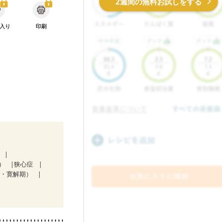
2週間の無料お試しをする
入り
印刷
い
）
狭心症
期・寛解期）
骨折