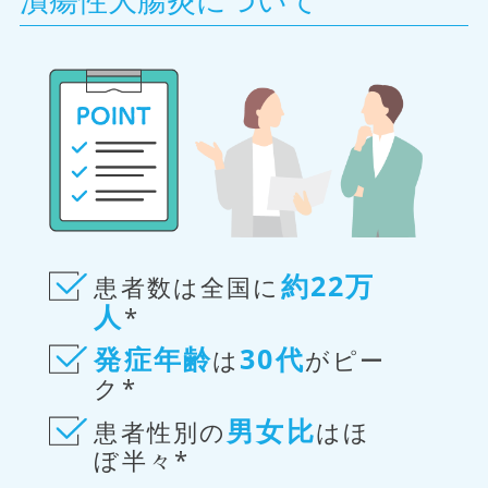
約22万
患者数は全国に
人
*
発症年齢
30代
は
がピー
ク*
男女比
患者性別の
はほ
ぼ半々*