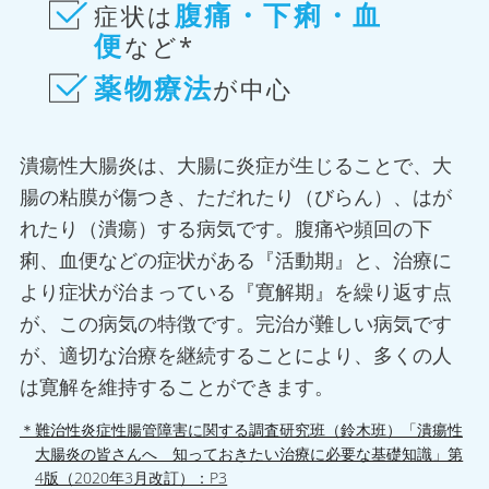
腹痛・下痢・血
症状は
便
など*
薬物療法
が中心
潰瘍性大腸炎は、大腸に炎症が生じることで、大
腸の粘膜が傷つき、ただれたり（びらん）、はが
れたり（潰瘍）する病気です。腹痛や頻回の下
痢、血便などの症状がある『活動期』と、治療に
より症状が治まっている『寛解期』を繰り返す点
が、この病気の特徴です。完治が難しい病気です
が、適切な治療を継続することにより、多くの人
は寛解を維持することができます。
＊難治性炎症性腸管障害に関する調査研究班（鈴木班）「潰瘍性
大腸炎の皆さんへ 知っておきたい治療に必要な基礎知識」第
4版（2020年3月改訂）：P3