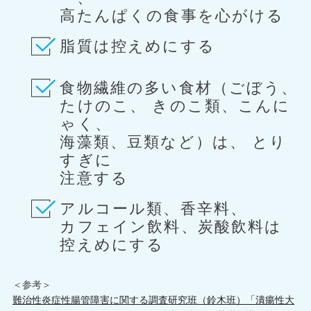
高たんぱくの
食事を心がける
脂質は控えめにする
食物繊維の多い食材（ごぼう、
たけのこ、
きのこ類、こんに
ゃく、
海藻類、豆類など）は、
とり
すぎに
注意する
アルコール類、香辛料、
カフェイン飲料、
炭酸飲料は
控えめにする
＜参考＞
難治性炎症性腸管障害に関する調査研究班（鈴木班）「潰瘍性大