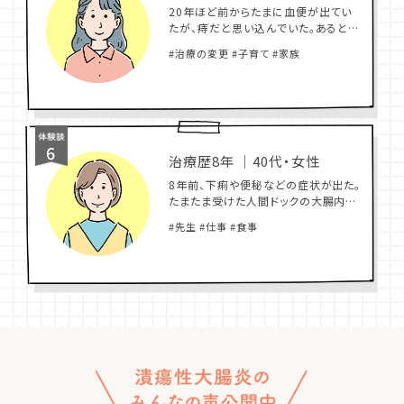
20年ほど前からたまに血便が出てい
たが、痔だと思い込んでいた。あるとき
ロールケーキを食べたことをきっかけ
#治療の変更 #子育て #家族
に下痢が止まらなくなり、
6
治療歴8年
｜
40代・女性
8年前、下痢や便秘などの症状が出た。
たまたま受けた人間ドックの大腸内視
鏡検査で要再検査となり、胃腸科クリ
#先生 #仕事 #食事
ニックで詳しく調べたところ