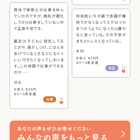
育休で保育士の仕事を休ん
でいたのですが、病気が悪化
将来的に今の薬で体調が維
してから仕事をしていないの
持できなくなってステロイド
で正直不安です。
をつかうようになったら嫌だ
なと思っている。その不安が
最近は子どもに授乳してる
またストレスとなっている。
ときや、寝かしつけ、ごはんを
木村
あげているときなどにもトイ
＃本人 ＃30代
レに行きたくなってしまいま
＃3～5年未満
す。この体調で仕事ができる
12
先生
のか……
ゆみ
＃本人 ＃30代
＃3～5年未満
9
仕事