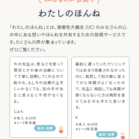
「わたしのほんね」とは、潰瘍性大腸炎（UC）のみなさんの心
の中にある想いやほんねを共有するための投稿サービスで
す。たくさんの声が集まっています。
ぜひご覧ください。
今の先生は、表などを使って
最初に通っていたクリニック
現状とその後の治療につい
ではあまり改善されなかった
て丁寧に説明してくれるので
のに、転院して別の薬に変え
助かる。もし今の治療が上手
てから体調がよくなったの
くいかなくても、別の手があ
で、先生に相談しても体調が
ると思えると不安がなくな
良くならないときは病院を変
る。
えてみるのも手だと思いま
す。
じょん
K
＃本人 ＃30代
＃1～3年未満
＃本人 ＃30代
12
症状・治療
＃1～3年未満
11
症状・治療