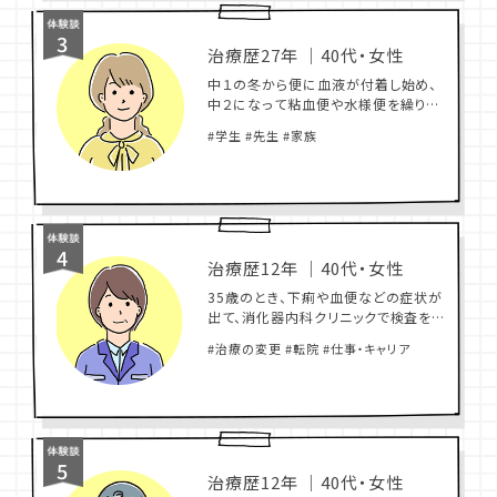
3
治療歴27年
｜
40代・女性
中１の冬から便に血液が付着し始め、
中２になって粘血便や水様便を繰り返
すように。
#学生 #先生 #家族
4
治療歴12年
｜
40代・女性
35歳のとき、下痢や血便などの症状が
出て、消化器内科クリニックで検査を
受けたところ、潰瘍性大腸炎と診断さ
#治療の変更 #転院 #仕事・キャリア
れた。重症だったため
5
治療歴12年
｜
40代・女性