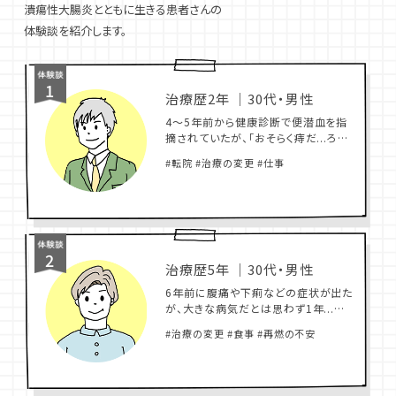
潰瘍性大腸炎とともに生きる患者さんの
体験談を紹介します。
1
治療歴2年
｜
30代・男性
4～5年前から健康診断で便潜血を指
摘されていたが、「おそらく痔だ...ろう」
と思い、再検査を受けなかった。2年ほ
#転院 #治療の変更 #仕事
ど前、仕事中に立っていられないほど
の腹痛が襲い、病院で内視鏡検査を受
け、潰瘍性大腸炎と診断された。
2
治療歴5年
｜
30代・男性
6年前に腹痛や下痢などの症状が出た
が、大きな病気だとは思わず1年...近く
病院には行かず市販薬で対応。その後
#治療の変更 #食事 #再燃の不安
も同じ症状が続いたため